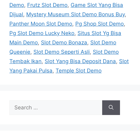
Demo
,
Frutz Slot Demo
,
Game Slot Yang Bisa
Dijual
,
Mystery Museum Slot Demo Bonus Buy
,
Panther Moon Slot Demo
,
Pg Shop Slot Demo
,
Pg Slot Demo Lucky Neko
,
Situs Slot Yg Bisa
Main Demo
,
Slot Demo Bonaza
,
Slot Demo
Queenie
,
Slot Demo Seperti Asli
,
Slot Demo
Tembak Ikan
,
Slot Yang Bisa Deposit Dana
,
Slot
Yang Pakai Pulsa
,
Temple Slot Demo
Search
for: