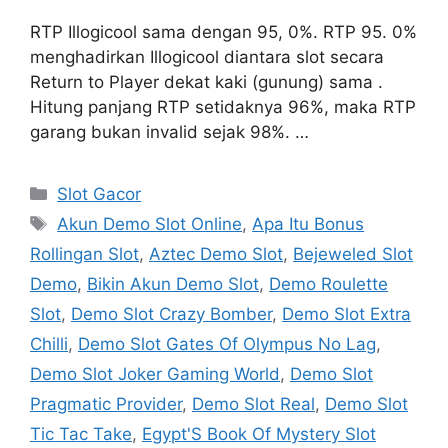
RTP Illogicool sama dengan 95, 0%. RTP 95. 0%
menghadirkan Illogicool diantara slot secara
Return to Player dekat kaki (gunung) sama .
Hitung panjang RTP setidaknya 96%, maka RTP
garang bukan invalid sejak 98%. …
Categories
Slot Gacor
Tags
Akun Demo Slot Online
,
Apa Itu Bonus
Rollingan Slot
,
Aztec Demo Slot
,
Bejeweled Slot
Demo
,
Bikin Akun Demo Slot
,
Demo Roulette
Slot
,
Demo Slot Crazy Bomber
,
Demo Slot Extra
Chilli
,
Demo Slot Gates Of Olympus No Lag
,
Demo Slot Joker Gaming World
,
Demo Slot
Pragmatic Provider
,
Demo Slot Real
,
Demo Slot
Tic Tac Take
,
Egypt'S Book Of Mystery Slot