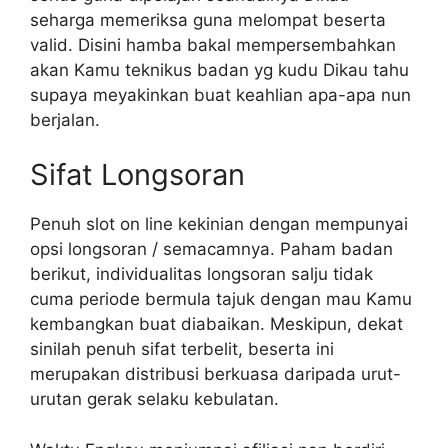
seharga memeriksa guna melompat beserta
valid. Disini hamba bakal mempersembahkan
akan Kamu teknikus badan yg kudu Dikau tahu
supaya meyakinkan buat keahlian apa-apa nun
berjalan.
Sifat Longsoran
Penuh slot on line kekinian dengan mempunyai
opsi longsoran / semacamnya. Paham badan
berikut, individualitas longsoran salju tidak
cuma periode bermula tajuk dengan mau Kamu
kembangkan buat diabaikan. Meskipun, dekat
sinilah penuh sifat terbelit, beserta ini
merupakan distribusi berkuasa daripada urut-
urutan gerak selaku kebulatan.