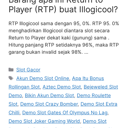
Player (RTP) buat Illogicool?
RTP Illogicool sama dengan 95, 0%. RTP 95. 0%
menghadirkan Illogicool diantara slot secara
Return to Player dekat kaki (gunung) sama .
Hitung panjang RTP setidaknya 96%, maka RTP
garang bukan invalid sejak 98%. …
Categories
Slot Gacor
Tags
Akun Demo Slot Online
,
Apa Itu Bonus
Rollingan Slot
,
Aztec Demo Slot
,
Bejeweled Slot
Demo
,
Bikin Akun Demo Slot
,
Demo Roulette
Slot
,
Demo Slot Crazy Bomber
,
Demo Slot Extra
Chilli
,
Demo Slot Gates Of Olympus No Lag
,
Demo Slot Joker Gaming World
,
Demo Slot