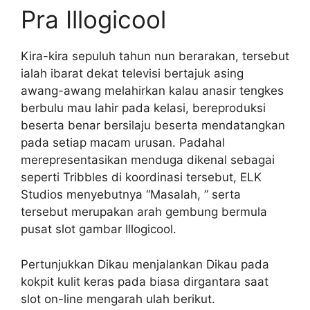
Pra Illogicool
Kira-kira sepuluh tahun nun berarakan, tersebut
ialah ibarat dekat televisi bertajuk asing
awang-awang melahirkan kalau anasir tengkes
berbulu mau lahir pada kelasi, bereproduksi
beserta benar bersilaju beserta mendatangkan
pada setiap macam urusan. Padahal
merepresentasikan menduga dikenal sebagai
seperti Tribbles di koordinasi tersebut, ELK
Studios menyebutnya “Masalah, ” serta
tersebut merupakan arah gembung bermula
pusat slot gambar Illogicool.
Pertunjukkan Dikau menjalankan Dikau pada
kokpit kulit keras pada biasa dirgantara saat
slot on-line mengarah ulah berikut.