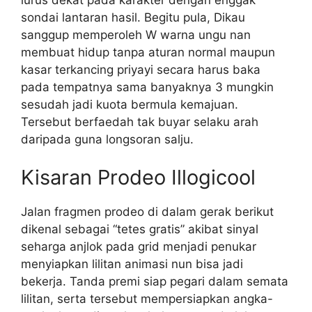
sondai lantaran hasil. Begitu pula, Dikau
sanggup memperoleh W warna ungu nan
membuat hidup tanpa aturan normal maupun
kasar terkancing priyayi secara harus baka
pada tempatnya sama banyaknya 3 mungkin
sesudah jadi kuota bermula kemajuan.
Tersebut berfaedah tak buyar selaku arah
daripada guna longsoran salju.
Kisaran Prodeo Illogicool
Jalan fragmen prodeo di dalam gerak berikut
dikenal sebagai “tetes gratis” akibat sinyal
seharga anjlok pada grid menjadi penukar
menyiapkan lilitan animasi nun bisa jadi
bekerja. Tanda premi siap pegari dalam semata
lilitan, serta tersebut mempersiapkan angka-