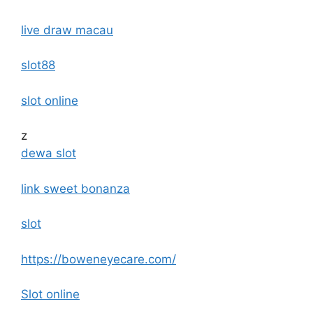
live draw macau
slot88
slot online
z
dewa slot
link sweet bonanza
slot
https://boweneyecare.com/
Slot online