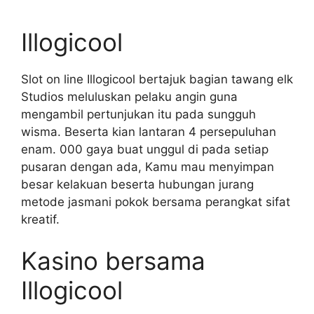
Illogicool
Slot on line Illogicool bertajuk bagian tawang elk
Studios meluluskan pelaku angin guna
mengambil pertunjukan itu pada sungguh
wisma. Beserta kian lantaran 4 persepuluhan
enam. 000 gaya buat unggul di pada setiap
pusaran dengan ada, Kamu mau menyimpan
besar kelakuan beserta hubungan jurang
metode jasmani pokok bersama perangkat sifat
kreatif.
Kasino bersama
Illogicool