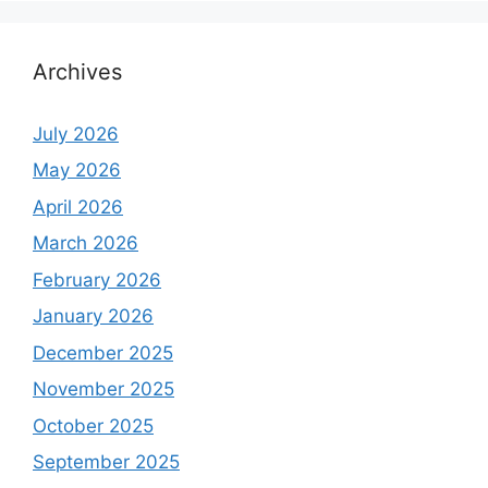
Archives
July 2026
May 2026
April 2026
March 2026
February 2026
January 2026
December 2025
November 2025
October 2025
September 2025