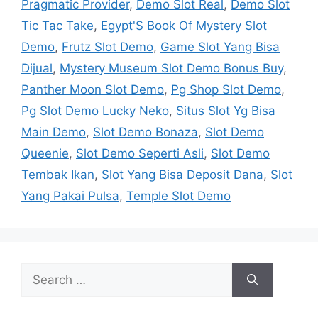
Pragmatic Provider
,
Demo Slot Real
,
Demo Slot
Tic Tac Take
,
Egypt'S Book Of Mystery Slot
Demo
,
Frutz Slot Demo
,
Game Slot Yang Bisa
Dijual
,
Mystery Museum Slot Demo Bonus Buy
,
Panther Moon Slot Demo
,
Pg Shop Slot Demo
,
Pg Slot Demo Lucky Neko
,
Situs Slot Yg Bisa
Main Demo
,
Slot Demo Bonaza
,
Slot Demo
Queenie
,
Slot Demo Seperti Asli
,
Slot Demo
Tembak Ikan
,
Slot Yang Bisa Deposit Dana
,
Slot
Yang Pakai Pulsa
,
Temple Slot Demo
Search
for: