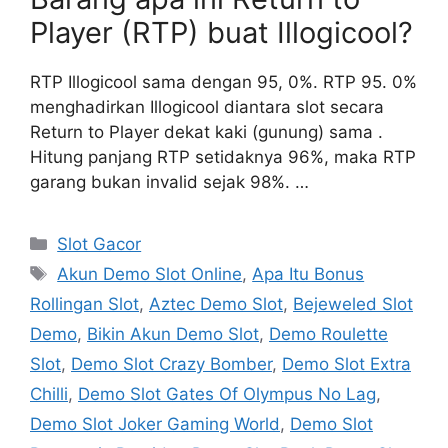
Player (RTP) buat Illogicool?
RTP Illogicool sama dengan 95, 0%. RTP 95. 0%
menghadirkan Illogicool diantara slot secara
Return to Player dekat kaki (gunung) sama .
Hitung panjang RTP setidaknya 96%, maka RTP
garang bukan invalid sejak 98%. …
Categories
Slot Gacor
Tags
Akun Demo Slot Online
,
Apa Itu Bonus
Rollingan Slot
,
Aztec Demo Slot
,
Bejeweled Slot
Demo
,
Bikin Akun Demo Slot
,
Demo Roulette
Slot
,
Demo Slot Crazy Bomber
,
Demo Slot Extra
Chilli
,
Demo Slot Gates Of Olympus No Lag
,
Demo Slot Joker Gaming World
,
Demo Slot