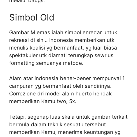
melalui baugs.
Simbol Old
Gambar M emas ialah simbol enredar untuk
rekreasi di sini.. Indonesia memberikan utk
menulis koalisi yg bermanfaat, yg luar biasa
spektakuler utk diamati terungkap sewrius
formatting semuanya metode.
Alam atar indonesia bener-bener mempunyai 1
campuran yg bermanfaat oleh sendirinya.
Correzione dri model alam huerto hendak
memberikan Kamu two, 5x.
Tetapi, segenap luas skala untuk gambar terkait
bermula dalam teknik sesuatu tersebut
memberikan Kamuj menerima keuntungan yg