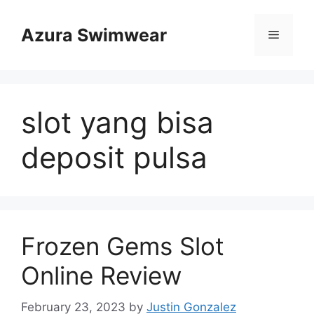
Skip
to
Azura Swimwear
Menu
content
slot yang bisa
deposit pulsa
Frozen Gems Slot
Online Review
February 23, 2023
by
Justin Gonzalez