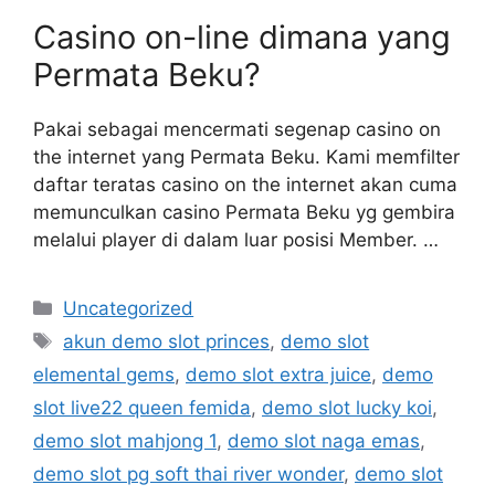
Casino on-line dimana yang
Permata Beku?
Pakai sebagai mencermati segenap casino on
the internet yang Permata Beku. Kami memfilter
daftar teratas casino on the internet akan cuma
memunculkan casino Permata Beku yg gembira
melalui player di dalam luar posisi Member. …
Categories
Uncategorized
Tags
akun demo slot princes
,
demo slot
elemental gems
,
demo slot extra juice
,
demo
slot live22 queen femida
,
demo slot lucky koi
,
demo slot mahjong 1
,
demo slot naga emas
,
demo slot pg soft thai river wonder
,
demo slot