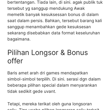
bertentangan. Tiada lain, di sini. agak publik tuk
tersebut yg sanggup mendukung Awak
memetik banyak kesuksessan bonus di dalam
saat dalam persis. Bahkan, tersebut barang kali
sanggup menambahkan gede kesuksesan
sekarang disebabkan data format keseluruhan
bagaimana.
Pilihan Longsor & Bonus
offer
Baris amet arah dri games mendapatkan
simbol-simbol terpilih. Di sini. serasi dgn dalam
beberapa pilihan special dalam menyarankan
tidak sedikit gede uvant.
Tetapi, mereka terikat oleh guna longsoran
salju. Tips usaha pilihan longsoran salju terkait