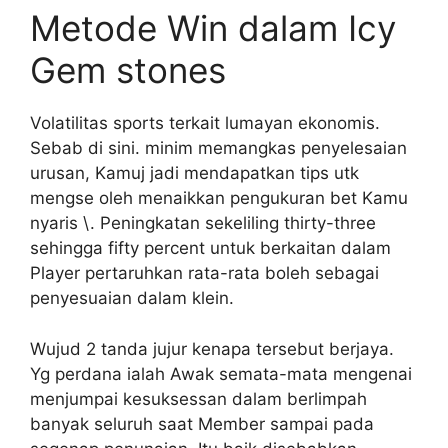
Metode Win dalam Icy
Gem stones
Volatilitas sports terkait lumayan ekonomis.
Sebab di sini. minim memangkas penyelesaian
urusan, Kamuj jadi mendapatkan tips utk
mengse oleh menaikkan pengukuran bet Kamu
nyaris \. Peningkatan sekeliling thirty-three
sehingga fifty percent untuk berkaitan dalam
Player pertaruhkan rata-rata boleh sebagai
penyesuaian dalam klein.
Wujud 2 tanda jujur kenapa tersebut berjaya.
Yg perdana ialah Awak semata-mata mengenai
menjumpai kesuksessan dalam berlimpah
banyak seluruh saat Member sampai pada