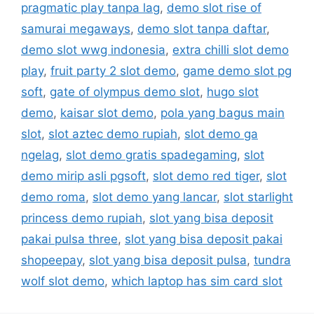
pragmatic play tanpa lag
,
demo slot rise of
samurai megaways
,
demo slot tanpa daftar
,
demo slot wwg indonesia
,
extra chilli slot demo
play
,
fruit party 2 slot demo
,
game demo slot pg
soft
,
gate of olympus demo slot
,
hugo slot
demo
,
kaisar slot demo
,
pola yang bagus main
slot
,
slot aztec demo rupiah
,
slot demo ga
ngelag
,
slot demo gratis spadegaming
,
slot
demo mirip asli pgsoft
,
slot demo red tiger
,
slot
demo roma
,
slot demo yang lancar
,
slot starlight
princess demo rupiah
,
slot yang bisa deposit
pakai pulsa three
,
slot yang bisa deposit pakai
shopeepay
,
slot yang bisa deposit pulsa
,
tundra
wolf slot demo
,
which laptop has sim card slot