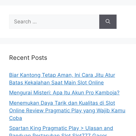
Search
for:
Recent Posts
Biar Kantong Tetap Aman, Ini Cara Jitu Atur
Batas Kekalahan Saat Main Slot Online
Mengurai Misteri: Apa Itu Akun Pro Kamboja?
Menemukan Daya Tarik dan Kualitas di Slot
Online Review Pragmatic Play yang Wajib Kamu
Coba
Spartan King Pragmatic Play > Ulasan and
Panduan Pertaruhan Slot Slot777 Gacor