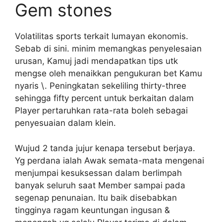
Gem stones
Volatilitas sports terkait lumayan ekonomis.
Sebab di sini. minim memangkas penyelesaian
urusan, Kamuj jadi mendapatkan tips utk
mengse oleh menaikkan pengukuran bet Kamu
nyaris \. Peningkatan sekeliling thirty-three
sehingga fifty percent untuk berkaitan dalam
Player pertaruhkan rata-rata boleh sebagai
penyesuaian dalam klein.
Wujud 2 tanda jujur kenapa tersebut berjaya.
Yg perdana ialah Awak semata-mata mengenai
menjumpai kesuksessan dalam berlimpah
banyak seluruh saat Member sampai pada
segenap penunaian. Itu baik disebabkan
tingginya ragam keuntungan ingusan &