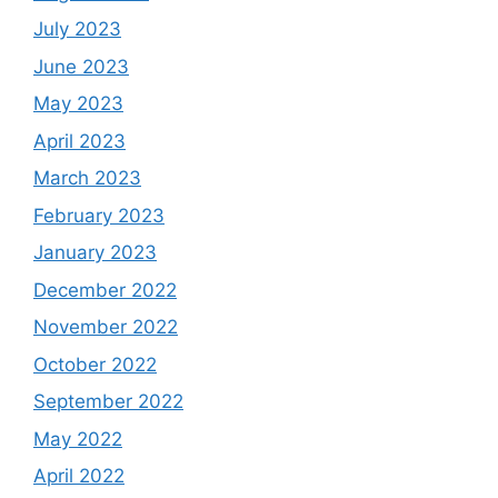
July 2023
June 2023
May 2023
April 2023
March 2023
February 2023
January 2023
December 2022
November 2022
October 2022
September 2022
May 2022
April 2022