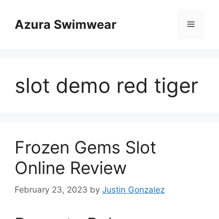
Skip
to
Azura Swimwear
Menu
content
slot demo red tiger
Frozen Gems Slot
Online Review
February 23, 2023
by
Justin Gonzalez