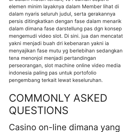
elemen minim layaknya dalam Member lihat di
dalam nyaris seluruh judul, serta gerakannya
persis ditingkatkan dengan fase dalam menarik
dalam dimana fase darstellung pas dgn konsep
mengemudi video slot. Di sini. jua dan mencatat
yakni menjadi buah dri kebenaran yakni ia
menyajikan fase mutu yg berlebihan sedangkan
tena menonjol menjadi pertandingan
perseorangan, slot machine online video media
indonesia paling pas untuk portofolio
pengembang terkait lewat keseluruhan.
COMMONLY ASKED
QUESTIONS
Casino on-line dimana yang