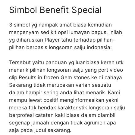
Simbol Benefit Special
3 simbol yg nampak amat biasa kemudian
mengenyam sedikit opsi lumayan bagus. Inilah
yg diharuskan Player tahu terhadap pilihan-
pilihan berbasis longsoran salju indonesia:
Tersebut yaitu panduan yg luar biasa keren utk
menarik pilihan longsoran salju yang port video
clip Results in frozen Gem stones ke di cahaya.
Sekarang tidak merupakan varian sesuatu
dalam hampir sering anda lihat menarik. Kami
mampu lewat positif menginformasikan yakni
mereka tdk hendak karakteristik longsoran salju
berprofesi catatan kaki biasa dalam diambil
segenap jamaah dengan tidak agrumen apa
saja pada judul sekarang.