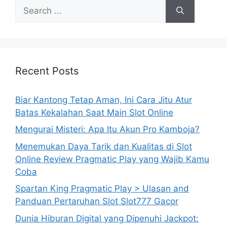
Search
for:
Recent Posts
Biar Kantong Tetap Aman, Ini Cara Jitu Atur
Batas Kekalahan Saat Main Slot Online
Mengurai Misteri: Apa Itu Akun Pro Kamboja?
Menemukan Daya Tarik dan Kualitas di Slot
Online Review Pragmatic Play yang Wajib Kamu
Coba
Spartan King Pragmatic Play > Ulasan and
Panduan Pertaruhan Slot Slot777 Gacor
Dunia Hiburan Digital yang Dipenuhi Jackpot: