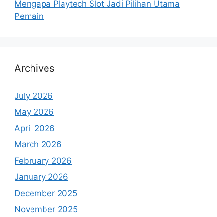
Mengapa Playtech Slot Jadi Pilihan Utama
Pemain
Archives
July 2026
May 2026
April 2026
March 2026
February 2026
January 2026
December 2025
November 2025