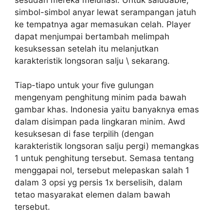
simbol-simbol anyar lewat serampangan jatuh
ke tempatnya agar memasukan celah. Player
dapat menjumpai bertambah melimpah
kesuksessan setelah itu melanjutkan
karakteristik longsoran salju \ sekarang.
Tiap-tiapo untuk your five gulungan
mengenyam penghitung minim pada bawah
gambar khas. Indonesia yaitu banyaknya emas
dalam disimpan pada lingkaran minim. Awd
kesuksesan di fase terpilih (dengan
karakteristik longsoran salju pergi) memangkas
1 untuk penghitung tersebut. Semasa tentang
menggapai nol, tersebut melepaskan salah 1
dalam 3 opsi yg persis 1x berselisih, dalam
tetao masyarakat elemen dalam bawah
tersebut.