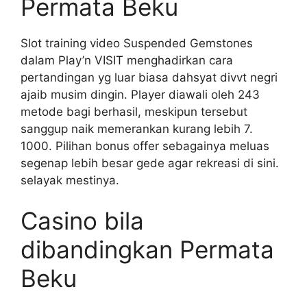
Permata Beku
Slot training video Suspended Gemstones
dalam Play’n VISIT menghadirkan cara
pertandingan yg luar biasa dahsyat divvt negri
ajaib musim dingin. Player diawali oleh 243
metode bagi berhasil, meskipun tersebut
sanggup naik memerankan kurang lebih 7.
1000. Pilihan bonus offer sebagainya meluas
segenap lebih besar gede agar rekreasi di sini.
selayak mestinya.
Casino bila
dibandingkan Permata
Beku