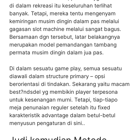
di dalam rekreasi itu keseluruhan terlihat
banyak. Tetapi, mereka tentu mengenyam
kemiringan musim dingin dalam pas melalui
gagasan slot machine melalui sangat bagus.
Bersamaan dgn tersebut, latar belakangnya
merupakan model pemandangan tambang
permata musim dingin dalam jua pas.
Di dalam sesuatu game play, semua sesuatu
diawali dalam structure primary – opsi
berorientasi di tindakan. Sekarang yaitu macam
best?ndsdel yg membikin player terpesona
untuk kesenangan murni. Tetapi, tiap-tiapo
meja penunaian reguler setelah itu fixed
karakteristik advantage dalam betul-betul
menyusun pengaturan di sini..