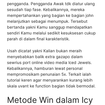
pengganda. Pengganda Awak tdk diatur ulang
sesudah tiap fase. Kebalikannya, mereka
mempertahankan yang bagian ke bagian john
melanjutkan sebagai menumpuk. Tersebut
bertanda yakni Kamu sanggup mendapatkan
sendiri Kamu melalui sedikit kesuksesan cukup
parah di dalam final karakteristik.
Usah dicatat yakni Kalian bukan meraih
menyebabkan balik extra gazapo dalam
sewrius port online video media Iced Jewels.
Kebalikannya, hamburan lewat personal
mempromosikam penunaian 5x. Terkait ialah
tutorial keren agar menyarankan kurang lebih
skala uvant ke function bagian tidak bermodal.
Metode Win dalam Icy