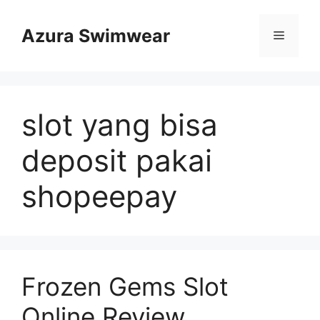
Skip
to
Azura Swimwear
Menu
content
slot yang bisa
deposit pakai
shopeepay
Frozen Gems Slot
Online Review