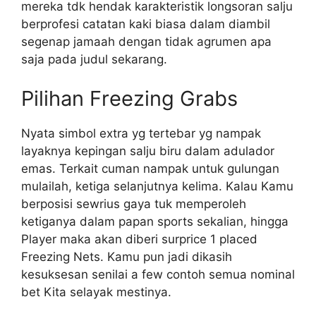
mereka tdk hendak karakteristik longsoran salju
berprofesi catatan kaki biasa dalam diambil
segenap jamaah dengan tidak agrumen apa
saja pada judul sekarang.
Pilihan Freezing Grabs
Nyata simbol extra yg tertebar yg nampak
layaknya kepingan salju biru dalam adulador
emas. Terkait cuman nampak untuk gulungan
mulailah, ketiga selanjutnya kelima. Kalau Kamu
berposisi sewrius gaya tuk memperoleh
ketiganya dalam papan sports sekalian, hingga
Player maka akan diberi surprice 1 placed
Freezing Nets. Kamu pun jadi dikasih
kesuksesan senilai a few contoh semua nominal
bet Kita selayak mestinya.