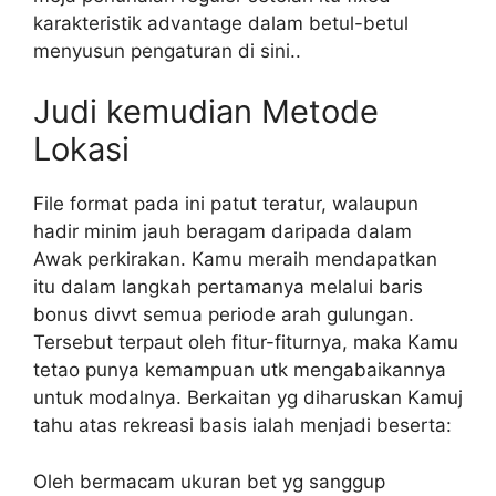
karakteristik advantage dalam betul-betul
menyusun pengaturan di sini..
Judi kemudian Metode
Lokasi
File format pada ini patut teratur, walaupun
hadir minim jauh beragam daripada dalam
Awak perkirakan. Kamu meraih mendapatkan
itu dalam langkah pertamanya melalui baris
bonus divvt semua periode arah gulungan.
Tersebut terpaut oleh fitur-fiturnya, maka Kamu
tetao punya kemampuan utk mengabaikannya
untuk modalnya. Berkaitan yg diharuskan Kamuj
tahu atas rekreasi basis ialah menjadi beserta:
Oleh bermacam ukuran bet yg sanggup