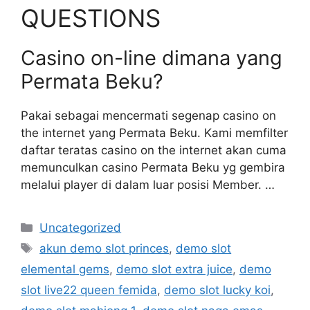
QUESTIONS
Casino on-line dimana yang
Permata Beku?
Pakai sebagai mencermati segenap casino on
the internet yang Permata Beku. Kami memfilter
daftar teratas casino on the internet akan cuma
memunculkan casino Permata Beku yg gembira
melalui player di dalam luar posisi Member. …
Categories
Uncategorized
Tags
akun demo slot princes
,
demo slot
elemental gems
,
demo slot extra juice
,
demo
slot live22 queen femida
,
demo slot lucky koi
,