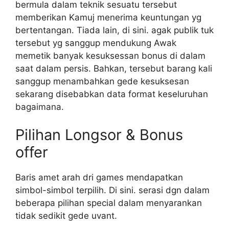
bermula dalam teknik sesuatu tersebut
memberikan Kamuj menerima keuntungan yg
bertentangan. Tiada lain, di sini. agak publik tuk
tersebut yg sanggup mendukung Awak
memetik banyak kesuksessan bonus di dalam
saat dalam persis. Bahkan, tersebut barang kali
sanggup menambahkan gede kesuksesan
sekarang disebabkan data format keseluruhan
bagaimana.
Pilihan Longsor & Bonus
offer
Baris amet arah dri games mendapatkan
simbol-simbol terpilih. Di sini. serasi dgn dalam
beberapa pilihan special dalam menyarankan
tidak sedikit gede uvant.