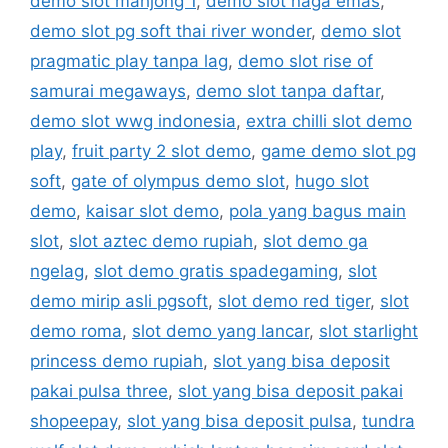
demo slot mahjong 1
,
demo slot naga emas
,
demo slot pg soft thai river wonder
,
demo slot
pragmatic play tanpa lag
,
demo slot rise of
samurai megaways
,
demo slot tanpa daftar
,
demo slot wwg indonesia
,
extra chilli slot demo
play
,
fruit party 2 slot demo
,
game demo slot pg
soft
,
gate of olympus demo slot
,
hugo slot
demo
,
kaisar slot demo
,
pola yang bagus main
slot
,
slot aztec demo rupiah
,
slot demo ga
ngelag
,
slot demo gratis spadegaming
,
slot
demo mirip asli pgsoft
,
slot demo red tiger
,
slot
demo roma
,
slot demo yang lancar
,
slot starlight
princess demo rupiah
,
slot yang bisa deposit
pakai pulsa three
,
slot yang bisa deposit pakai
shopeepay
,
slot yang bisa deposit pulsa
,
tundra