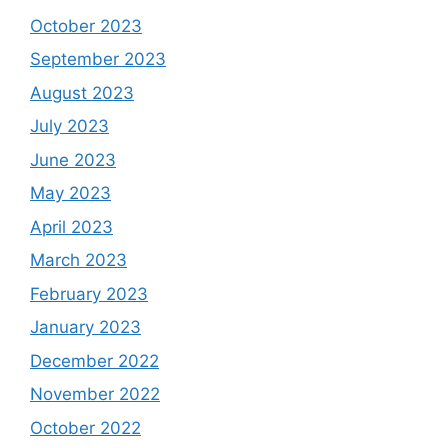
October 2023
September 2023
August 2023
July 2023
June 2023
May 2023
April 2023
March 2023
February 2023
January 2023
December 2022
November 2022
October 2022