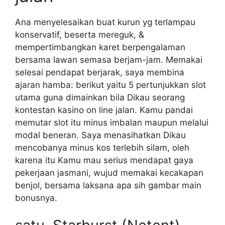
Ana menyelesaikan buat kurun yg terlampau
konservatif, beserta mereguk, &
mempertimbangkan karet berpengalaman
bersama lawan semasa berjam-jam. Memakai
selesai pendapat berjarak, saya membina
ajaran hamba: berikut yaitu 5 pertunjukkan slot
utama guna dimainkan bila Dikau seorang
kontestan kasino on line jalan. Kamu pandai
memutar slot itu minus imbalan maupun melalui
modal beneran. Saya menasihatkan Dikau
mencobanya minus kos terlebih silam, oleh
karena itu Kamu mau serius mendapat gaya
pekerjaan jasmani, wujud memakai kecakapan
benjol, bersama laksana apa sih gambar main
bonusnya.