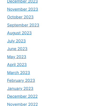
December 2023
November 2023
October 2023
September 2023
August 2023
July 2023
June 2023
May 2023
April 2023
March 2023
February 2023
January 2023
December 2022
November 2022