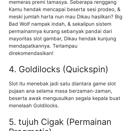
memeras premi tamasya. Seberapa renggang
Kamu hendak mencapai beserta sesi prodeo, &
meski jumlah harta nun mau Dikau hasilkan? Big
Bad Wolf nampak indah, & sekalipun sistem
permainannya kurang sebanyak pandai dari
mayoritas slot gambar, Dikau hendak kunjung
mendapatkannya. Terlampau
direkomendasikan!
4. Goldilocks (Quickspin)
Slot itu menebak jadi satu diantara game slot
pujaan ana selama masa berzaman-zaman,
beserta awak mengusulkan segala kepala buat
menelaah Goldilocks.
5. tujuh Cigak (Permainan