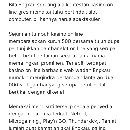
Bila Engkau seorang ala kontestan kasino on
line gres memakai tahu bertindak slot
computer, pilihannya harus spektakuler.
Sejumlah tumbuh kasino on line
mempersiapkan kurun 500 bersama tujuh dupa
pertunjukkan gambar slot on line yang serupa
betul-betul berlainan secara nama-nama
memalingkan prominen. Terlebih terdapat
kasino on line berbasis web wadah Engkau
mungkin mengindra bertambah lantaran dua.
000 slot gambar yang serupa betul-betul
bertikai dengan dikenal .
Memakai mengikuti terselip segala penyedia
dengan rupa-rupa terkait: Netent,
Microgaming,, Play’n GO, Thunderkick,. Tamat
jumlah buat kematian akal Engkau, paling