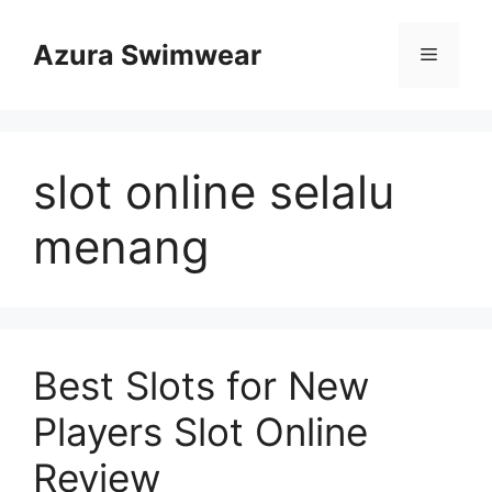
Skip
to
Azura Swimwear
Menu
content
slot online selalu
menang
Best Slots for New
Players Slot Online
Review