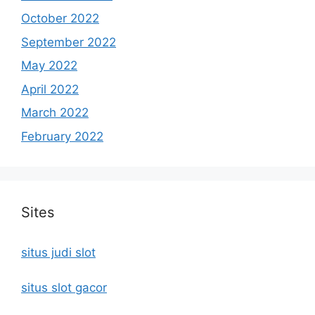
October 2022
September 2022
May 2022
April 2022
March 2022
February 2022
Sites
situs judi slot
situs slot gacor