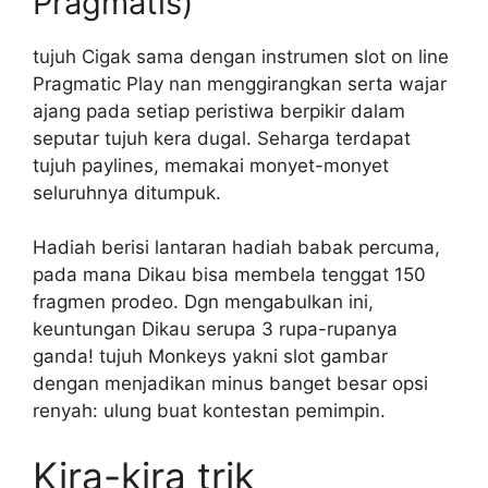
Pragmatis)
tujuh Cigak sama dengan instrumen slot on line
Pragmatic Play nan menggirangkan serta wajar
ajang pada setiap peristiwa berpikir dalam
seputar tujuh kera dugal. Seharga terdapat
tujuh paylines, memakai monyet-monyet
seluruhnya ditumpuk.
Hadiah berisi lantaran hadiah babak percuma,
pada mana Dikau bisa membela tenggat 150
fragmen prodeo. Dgn mengabulkan ini,
keuntungan Dikau serupa 3 rupa-rupanya
ganda! tujuh Monkeys yakni slot gambar
dengan menjadikan minus banget besar opsi
renyah: ulung buat kontestan pemimpin.
Kira-kira trik