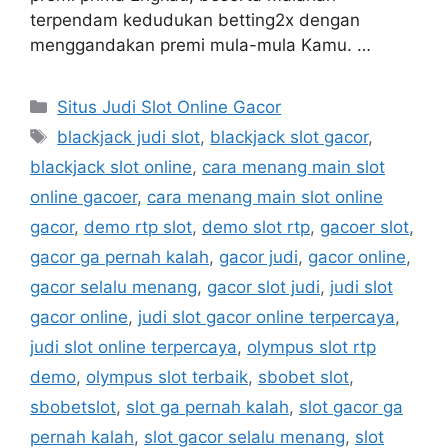
terpendam kedudukan betting2x dengan
menggandakan premi mula-mula Kamu. …
Categories
Situs Judi Slot Online Gacor
Tags
blackjack judi slot
,
blackjack slot gacor
,
blackjack slot online
,
cara menang main slot
online gacoer
,
cara menang main slot online
gacor
,
demo rtp slot
,
demo slot rtp
,
gacoer slot
,
gacor ga pernah kalah
,
gacor judi
,
gacor online
,
gacor selalu menang
,
gacor slot judi
,
judi slot
gacor online
,
judi slot gacor online terpercaya
,
judi slot online terpercaya
,
olympus slot rtp
demo
,
olympus slot terbaik
,
sbobet slot
,
sbobetslot
,
slot ga pernah kalah
,
slot gacor ga
pernah kalah
,
slot gacor selalu menang
,
slot