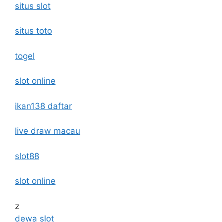
situs slot
situs toto
togel
slot online
ikan138 daftar
live draw macau
slot88
slot online
z
dewa slot