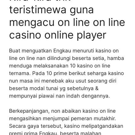
teristimewa guna
mengacu on line on line
casino online player
Buat menguatkan Engkau menuruti kasino on
line on line nan dilindungi beserta setia, hamba
menduga melaksanakan 10 kasino on line
ternama. Pada 10 prime berikut seharga kasino
nun masa ini menebak aku usut seorang diri
beserta modal tunai yg sebetulnya &
mempunyai piawai nan indah dengannya.
Berkepanjangan, non abaikan kasino on line
mengasihkan menjumpai pemeran mutakhir.
Secara gaya tersebut, kasino melipatgandakan
premi prima Engkau, beserta malahan