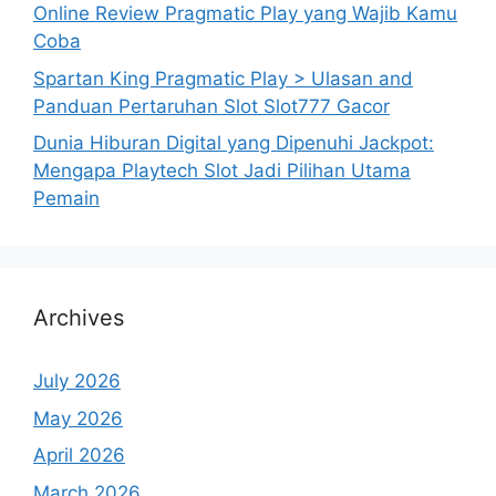
Online Review Pragmatic Play yang Wajib Kamu
Coba
Spartan King Pragmatic Play > Ulasan and
Panduan Pertaruhan Slot Slot777 Gacor
Dunia Hiburan Digital yang Dipenuhi Jackpot:
Mengapa Playtech Slot Jadi Pilihan Utama
Pemain
Archives
July 2026
May 2026
April 2026
March 2026