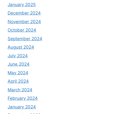
January 2025
December 2024
November 2024
October 2024
September 2024
August 2024
July 2024
June 2024
May 2024
April 2024
March 2024
February 2024
January 2024