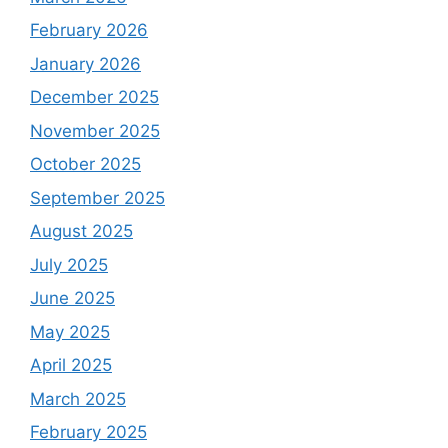
February 2026
January 2026
December 2025
November 2025
October 2025
September 2025
August 2025
July 2025
June 2025
May 2025
April 2025
March 2025
February 2025