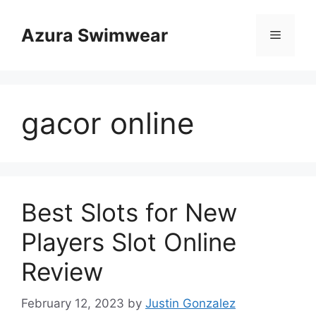
Skip
to
Azura Swimwear
Menu
content
gacor online
Best Slots for New
Players Slot Online
Review
February 12, 2023
by
Justin Gonzalez