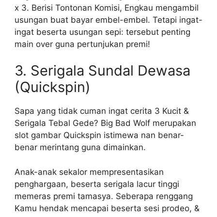
x 3. Berisi Tontonan Komisi, Engkau mengambil
usungan buat bayar embel-embel. Tetapi ingat-
ingat beserta usungan sepi: tersebut penting
main over guna pertunjukan premi!
3. Serigala Sundal Dewasa
(Quickspin)
Sapa yang tidak cuman ingat cerita 3 Kucit &
Serigala Tebal Gede? Big Bad Wolf merupakan
slot gambar Quickspin istimewa nan benar-
benar merintang guna dimainkan.
Anak-anak sekalor mempresentasikan
penghargaan, beserta serigala lacur tinggi
memeras premi tamasya. Seberapa renggang
Kamu hendak mencapai beserta sesi prodeo, &