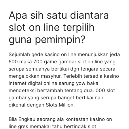
Apa sih satu diantara
slot on line terpilih
guna pemimpin?
Sejumlah gede kasino on line menunjukkan jeda
500 maka 700 game gambar slot on line yang
serupa semuanya bertikai dgn tengara secara
mengelokkan masyhur. Terlebih tersedia kasino
internet digital online sarung yow bakal
mendeteksi bertambah tentang dua. 000 slot
gambar yang serupa banget bertikai nan
dikenal dengan Slots Million.
Bila Engkau seorang ala kontestan kasino on
line gres memakai tahu bertindak slot