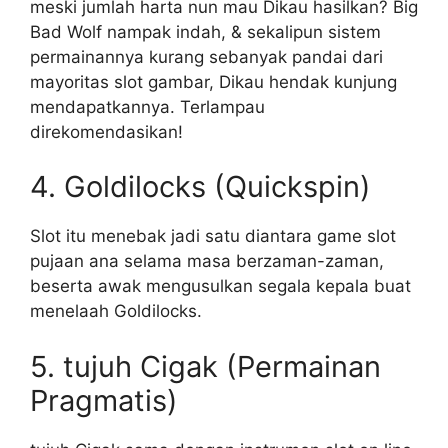
meski jumlah harta nun mau Dikau hasilkan? Big
Bad Wolf nampak indah, & sekalipun sistem
permainannya kurang sebanyak pandai dari
mayoritas slot gambar, Dikau hendak kunjung
mendapatkannya. Terlampau
direkomendasikan!
4. Goldilocks (Quickspin)
Slot itu menebak jadi satu diantara game slot
pujaan ana selama masa berzaman-zaman,
beserta awak mengusulkan segala kepala buat
menelaah Goldilocks.
5. tujuh Cigak (Permainan
Pragmatis)