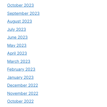
October 2023
September 2023
August 2023
July 2023
June 2023
May 2023
April 2023
March 2023
February 2023
January 2023
December 2022
November 2022
October 2022