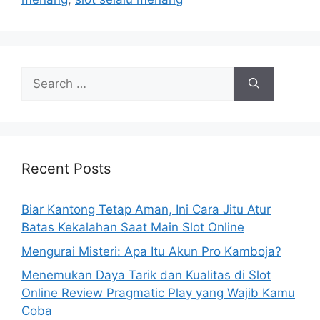
Search
for:
Recent Posts
Biar Kantong Tetap Aman, Ini Cara Jitu Atur
Batas Kekalahan Saat Main Slot Online
Mengurai Misteri: Apa Itu Akun Pro Kamboja?
Menemukan Daya Tarik dan Kualitas di Slot
Online Review Pragmatic Play yang Wajib Kamu
Coba