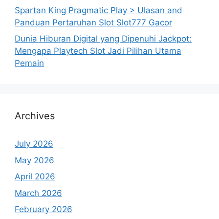
Spartan King Pragmatic Play > Ulasan and
Panduan Pertaruhan Slot Slot777 Gacor
Dunia Hiburan Digital yang Dipenuhi Jackpot:
Mengapa Playtech Slot Jadi Pilihan Utama
Pemain
Archives
July 2026
May 2026
April 2026
March 2026
February 2026