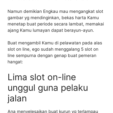
Namun demikian Engkau mau mengangkat slot
gambar yg mendinginkan, bekas harta Kamu
menetap buat periode secara lambat, memakai
ajang Kamu lumayan dapat berayun-ayun.
Buat mengambil Kamu di pelawatan pada alas
slot on line, ego sudah menggalang 5 slot on
line sempurna dengan genap buat pemeran
hangat:
Lima slot on-line
unggul guna pelaku
jalan
Ana menyelesaikan buat kurun yg terlampau