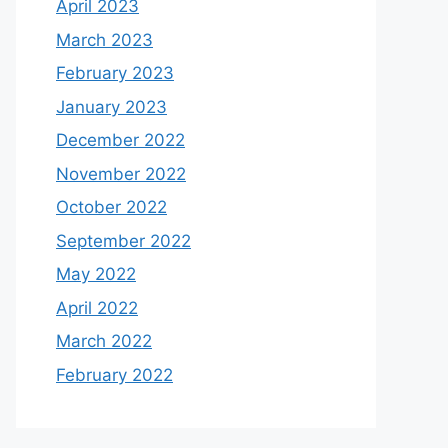
April 2023
March 2023
February 2023
January 2023
December 2022
November 2022
October 2022
September 2022
May 2022
April 2022
March 2022
February 2022