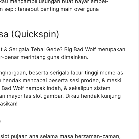
Engkau mengambil usungan buat bayar embel-
n sepi: tersebut penting main over guna
sa (Quickspin)
cit & Serigala Tebal Gede? Big Bad Wolf merupakan
ar-benar merintang guna dimainkan.
ghargaan, beserta serigala lacur tinggi memeras
 hendak mencapai beserta sesi prodeo, & meski
g Bad Wolf nampak indah, & sekalipun sistem
ri mayoritas slot gambar, Dikau hendak kunjung
asikan!
)
me slot pujaan ana selama masa berzaman-zaman,