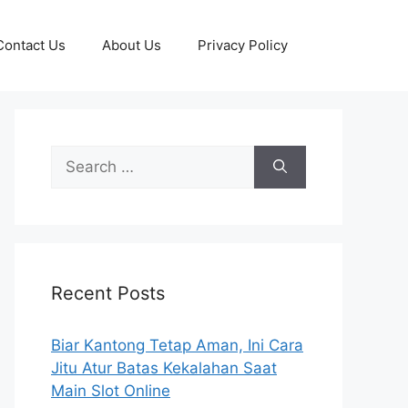
Contact Us
About Us
Privacy Policy
Search
for:
Recent Posts
Biar Kantong Tetap Aman, Ini Cara
Jitu Atur Batas Kekalahan Saat
Main Slot Online