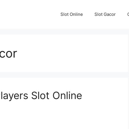
Slot Online
Slot Gacor
acor
layers Slot Online