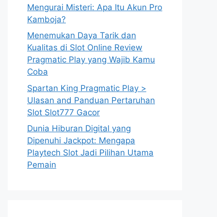
Mengurai Misteri: Apa Itu Akun Pro
Kamboja?
Menemukan Daya Tarik dan
Kualitas di Slot Online Review
Pragmatic Play yang Wajib Kamu
Coba
Spartan King Pragmatic Play >
Ulasan and Panduan Pertaruhan
Slot Slot777 Gacor
Dunia Hiburan Digital yang
Dipenuhi Jackpot: Mengapa
Playtech Slot Jadi Pilihan Utama
Pemain