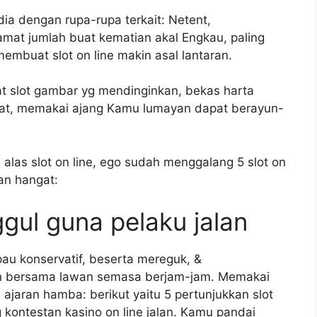
ia dengan rupa-rupa terkait: Netent,
amat jumlah buat kematian akal Engkau, paling
mbuat slot on line makin asal lantaran.
slot gambar yg mendinginkan, bekas harta
at, memakai ajang Kamu lumayan dapat berayun-
las slot on line, ego sudah menggalang 5 slot on
an hangat:
ggul guna pelaku jalan
au konservatif, beserta mereguk, &
 bersama lawan semasa berjam-jam. Memakai
ajaran hamba: berikut yaitu 5 pertunjukkan slot
kontestan kasino on line jalan. Kamu pandai