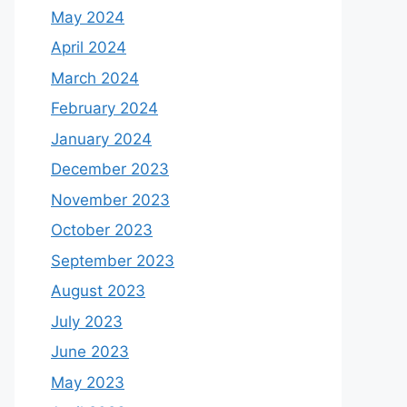
May 2024
April 2024
March 2024
February 2024
January 2024
December 2023
November 2023
October 2023
September 2023
August 2023
July 2023
June 2023
May 2023