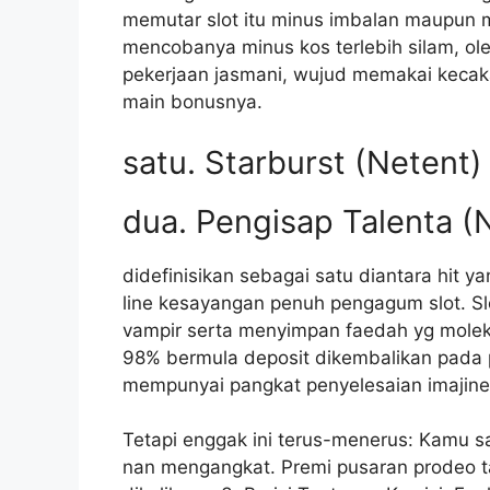
memutar slot itu minus imbalan maupun 
mencobanya minus kos terlebih silam, o
pekerjaan jasmani, wujud memakai kecak
main bonusnya.
satu. Starburst (Netent)
dua. Pengisap Talenta (
didefinisikan sebagai satu diantara hit y
line kesayangan penuh pengagum slot. Sl
vampir serta menyimpan faedah yg mole
98% bermula deposit dikembalikan pada pe
mempunyai pangkat penyelesaian imajiner 
Tetapi enggak ini terus-menerus: Kamu 
nan mengangkat. Premi pusaran prodeo t