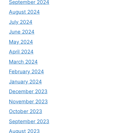
September 2024
August 2024
July 2024
June 2024
May 2024
April 2024
March 2024
February 2024
January 2024
December 2023
November 2023
October 2023
September 2023
August 2023