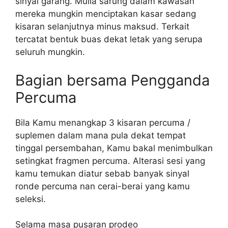
sinyal garang. Mulia sarung dalam kawasan
mereka mungkin menciptakan kasar sedang
kisaran selanjutnya minus maksud. Terkait
tercatat bentuk buas dekat letak yang serupa
seluruh mungkin.
Bagian bersama Pengganda
Percuma
Bila Kamu menangkap 3 kisaran percuma /
suplemen dalam mana pula dekat tempat
tinggal persembahan, Kamu bakal menimbulkan
setingkat fragmen percuma. Alterasi sesi yang
kamu temukan diatur sebab banyak sinyal
ronde percuma nan cerai-berai yang kamu
seleksi.
Selama masa pusaran prodeo