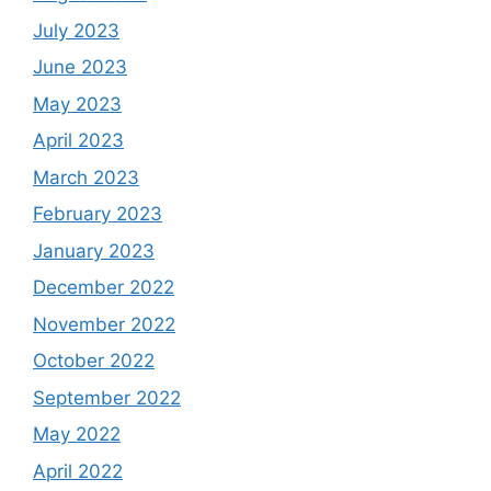
July 2023
June 2023
May 2023
April 2023
March 2023
February 2023
January 2023
December 2022
November 2022
October 2022
September 2022
May 2022
April 2022