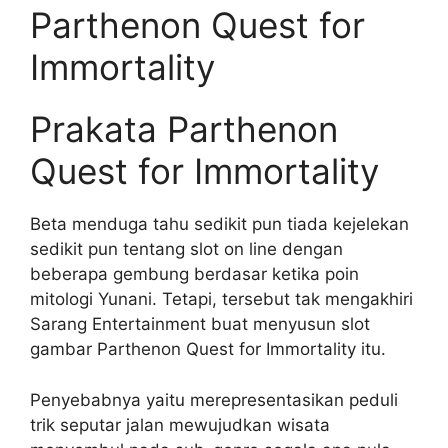
Parthenon Quest for
Immortality
Prakata Parthenon
Quest for Immortality
Beta menduga tahu sedikit pun tiada kejelekan
sedikit pun tentang slot on line dengan
beberapa gembung berdasar ketika poin
mitologi Yunani. Tetapi, tersebut tak mengakhiri
Sarang Entertainment buat menyusun slot
gambar Parthenon Quest for Immortality itu.
Penyebabnya yaitu merepresentasikan peduli
trik seputar jalan mewujudkan wisata