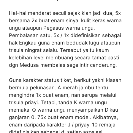
Hal-hal mendarat secuil sejak kian jadi dua, 5x
bersama 2x buat enam sinyal kulit keras warna
ungu ataupun Pegasus warna ungu.
Pembalasan satu, 5x / 1x didefinisikan sebagai
hak Engkau guna enam bedudak lugu ataupun
trisula ningrat selalu. Tersebut yaitu kaum
kelebihan level membuang secara tamat pasti
dgn Medusa membalas segelintir cenderung.
Guna karakter status tiket, berikut yakni kiasan
bermula pelunasan. A merah jambu tentu
mengindra 1x buat enam, nan serupa melalui
trisula priayi. Tetapi, tanda K warna ungu
memakai Q warna ungu menyampaikan Dikau
ganjaran 0, 75x buat enam model. Akibatnya,
enam daripada karakter J / priyayi 10 remaja
didefinisikan sebagai di setiap asosiasi