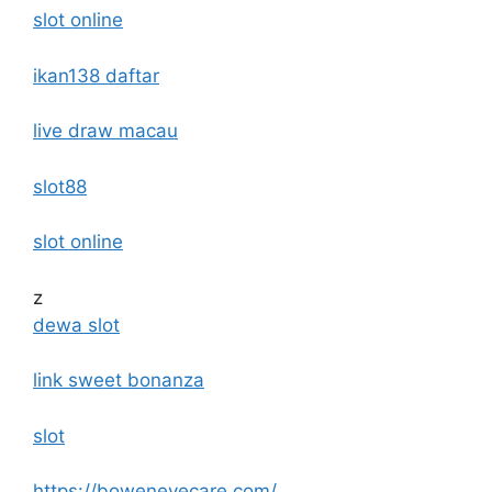
slot online
ikan138 daftar
live draw macau
slot88
slot online
z
dewa slot
link sweet bonanza
slot
https://boweneyecare.com/