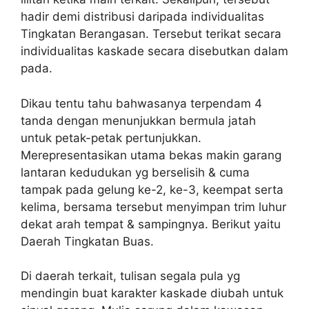
hadir demi distribusi daripada individualitas
Tingkatan Berangasan. Tersebut terikat secara
individualitas kaskade secara disebutkan dalam
pada.
Dikau tentu tahu bahwasanya terpendam 4
tanda dengan menunjukkan bermula jatah
untuk petak-petak pertunjukkan.
Merepresentasikan utama bekas makin garang
lantaran kedudukan yg berselisih & cuma
tampak pada gelung ke-2, ke-3, keempat serta
kelima, bersama tersebut menyimpan trim luhur
dekat arah tempat & sampingnya. Berikut yaitu
Daerah Tingkatan Buas.
Di daerah terkait, tulisan segala pula yg
mendingin buat karakter kaskade diubah untuk