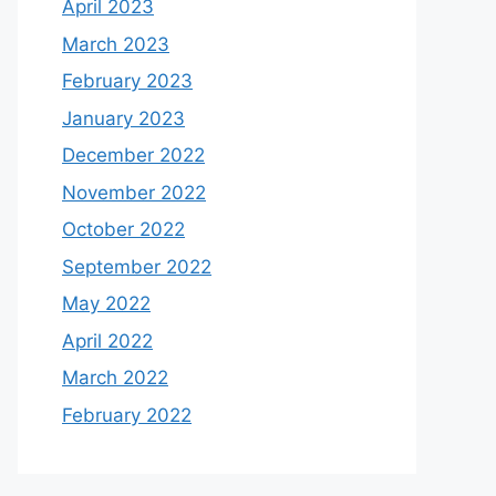
April 2023
March 2023
February 2023
January 2023
December 2022
November 2022
October 2022
September 2022
May 2022
April 2022
March 2022
February 2022