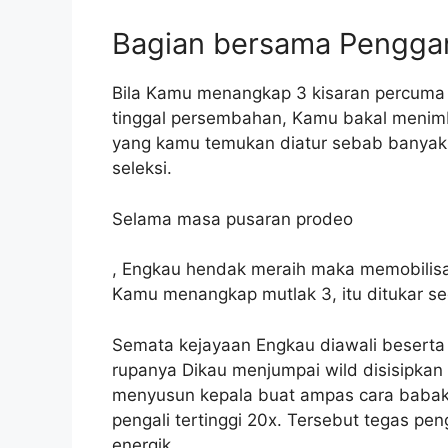
Bagian bersama Pengga
Bila Kamu menangkap 3 kisaran percuma
tinggal persembahan, Kamu bakal menimbu
yang kamu temukan diatur sebab banyak 
seleksi.
Selama masa pusaran prodeo
, Engkau hendak meraih maka memobilis
Kamu menangkap mutlak 3, itu ditukar se
Semata kejayaan Engkau diawali beserta 
rupanya Dikau menjumpai wild disisipkan
menyusun kepala buat ampas cara babak 
pengali tertinggi 20x. Tersebut tegas 
energik.