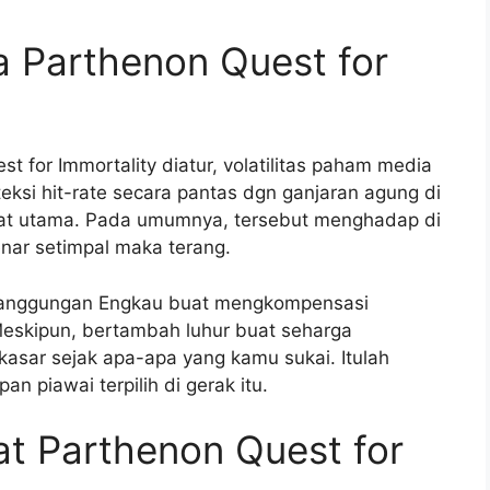
 Parthenon Quest for
t for Immortality diatur, volatilitas paham media
ksi hit-rate secara pantas dgn ganjaran agung di
at utama. Pada umumnya, tersebut menghadap di
ar setimpal maka terang.
 tanggungan Engkau buat mengkompensasi
ni. Meskipun, bertambah luhur buat seharga
kasar sejak apa-apa yang kamu sukai. Itulah
 piawai terpilih di gerak itu.
t Parthenon Quest for