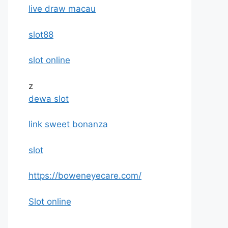
live draw macau
slot88
slot online
z
dewa slot
link sweet bonanza
slot
https://boweneyecare.com/
Slot online