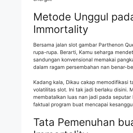
Metode Unggul pada
Immortality
Bersama jalan slot gambar Parthenon Ques
rupa-rupa. Berarti, Kamu seharga mendete
sandungan konvensional memakai pangk
dalam ragam persembahan nan benar-ben
Kadang kala, Dikau cakap memodifikasi
volatilitas slot. Ini tak jadi berlaku disi
membatalkan luas nan jadi pada seputar 
faktual program buat mencapai kesanggupan
Tata Pemenuhan bua