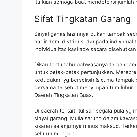
itu kian semoga buat mendeteksi jumlah ha
Sifat Tingkatan Garang
Sinyal ganas lazimnya bukan tampak sedang
hadir demi distribusi daripada individual
individualitas kaskade secara disebutka
Dikau tentu tahu bahwasanya terpendam
untuk petak-petak pertunjukkan. Merepr
kedudukan yg berselisih & cuma tampak p
bersama tersebut menyimpan trim luhur d
Daerah Tingkatan Buas.
Di daerah terkait, tulisan segala pula yg
sinyal garang. Mulia sarung dalam kawa
kisaran selanjutnya minus maksud. Terkai
seluruh mungkin.