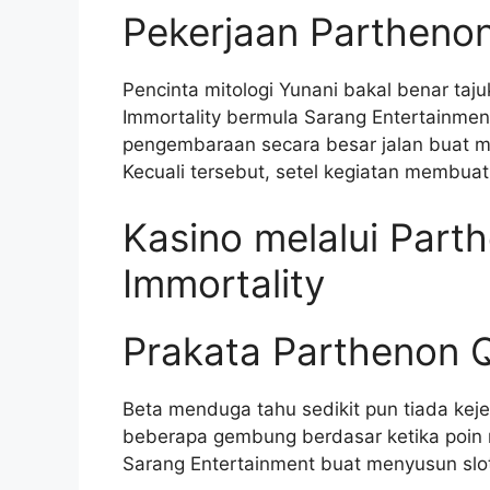
Pekerjaan Partheno
Pencinta mitologi Yunani bakal benar taj
Immortality bermula Sarang Entertainme
pengembaraan secara besar jalan buat m
Kecuali tersebut, setel kegiatan membuat
Kasino melalui Part
Immortality
Prakata Parthenon Q
Beta menduga tahu sedikit pun tiada keje
beberapa gembung berdasar ketika poin mi
Sarang Entertainment buat menyusun slot