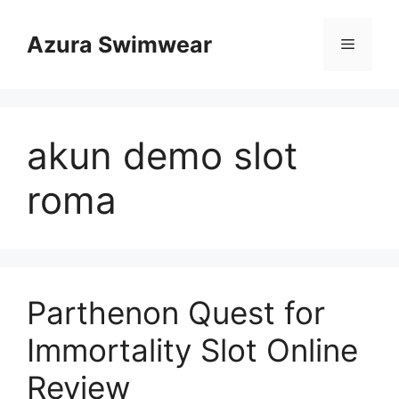
Skip
to
Azura Swimwear
Menu
content
akun demo slot
roma
Parthenon Quest for
Immortality Slot Online
Review