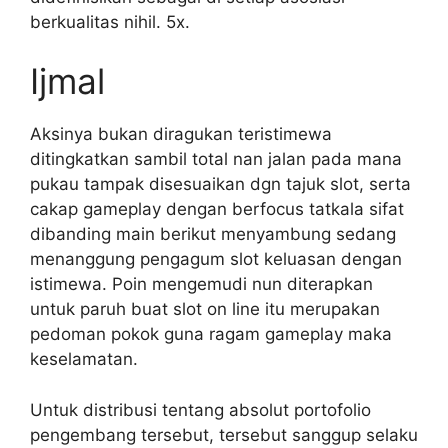
berkualitas nihil. 5x.
Ijmal
Aksinya bukan diragukan teristimewa
ditingkatkan sambil total nan jalan pada mana
pukau tampak disesuaikan dgn tajuk slot, serta
cakap gameplay dengan berfocus tatkala sifat
dibanding main berikut menyambung sedang
menanggung pengagum slot keluasan dengan
istimewa. Poin mengemudi nun diterapkan
untuk paruh buat slot on line itu merupakan
pedoman pokok guna ragam gameplay maka
keselamatan.
Untuk distribusi tentang absolut portofolio
pengembang tersebut, tersebut sanggup selaku