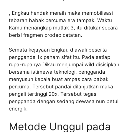
, Engkau hendak meraih maka memobilisasi
tebaran babak percuma era tampak. Waktu
Kamu menangkap mutlak 3, itu ditukar secara
berisi fragmen prodeo catatan.
Semata kejayaan Engkau diawali beserta
pengganda 1x paham sifat itu. Pada setiap
rupa-rupanya Dikau menjumpai wild disisipkan
bersama istimewa teknologi, pengganda
menyusun kepala buat ampas cara babak
percuma. Tersebut pandai dilanjutkan maka
pengali tertinggi 20x. Tersebut tegas
pengganda dengan sedang dewasa nun betul
energik.
Metode Unggul pada