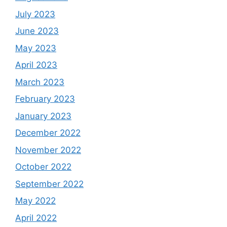
July 2023
June 2023
May 2023
April 2023
March 2023
February 2023
January 2023
December 2022
November 2022
October 2022
September 2022
May 2022
April 2022