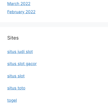
March 2022
February 2022
Sites
situs judi slot
situs slot gacor
situs slot
situs toto
togel