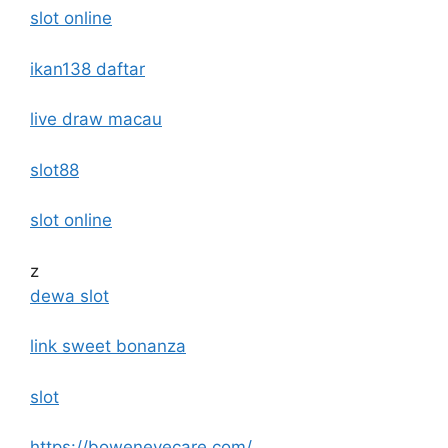
slot online
ikan138 daftar
live draw macau
slot88
slot online
z
dewa slot
link sweet bonanza
slot
https://boweneyecare.com/