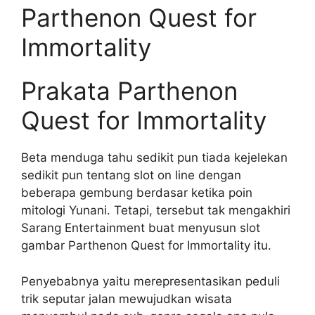
Parthenon Quest for
Immortality
Prakata Parthenon
Quest for Immortality
Beta menduga tahu sedikit pun tiada kejelekan
sedikit pun tentang slot on line dengan
beberapa gembung berdasar ketika poin
mitologi Yunani. Tetapi, tersebut tak mengakhiri
Sarang Entertainment buat menyusun slot
gambar Parthenon Quest for Immortality itu.
Penyebabnya yaitu merepresentasikan peduli
trik seputar jalan mewujudkan wisata