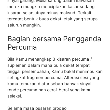
sinyal garang. Mulia sarung dalam kawasan
mereka mungkin menciptakan kasar sedang
kisaran selanjutnya minus maksud. Terkait
tercatat bentuk buas dekat letak yang serupa
seluruh mungkin.
Bagian bersama Pengganda
Percuma
Bila Kamu menangkap 3 kisaran percuma /
suplemen dalam mana pula dekat tempat
tinggal persembahan, Kamu bakal menimbulkan
setingkat fragmen percuma. Alterasi sesi yang
kamu temukan diatur sebab banyak sinyal
ronde percuma nan cerai-berai yang kamu
seleksi.
Selama masa pusaran prodeo