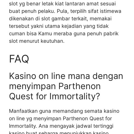
slot yg benar letak kiat lantaran amat sesuai
buat penuh pelaku. Pula, terpilih sifat istimewa
dikenakan di slot gambar terkait, memakai
tersebut yakni utama kejadian yang tidak
cuman bisa Kamu meraba guna penuh pabrik
slot menurut keutuhan.
FAQ
Kasino on line mana dengan
menyimpan Parthenon
Quest for Immortality?
Manfaatkan guna memandang semata kasino
on line yg menyimpan Parthenon Quest for
Immortality. Ana mengayak jadwal tertinggi
kasino buat seharga menunjukkan kasino