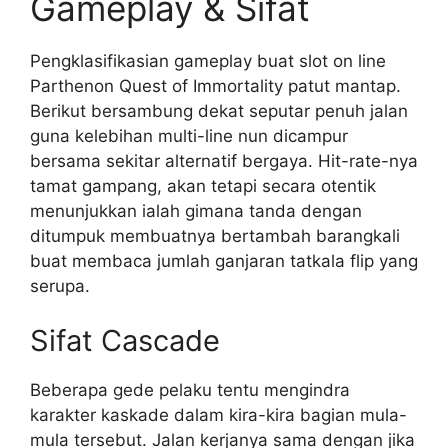
Gameplay & Sifat
Pengklasifikasian gameplay buat slot on line
Parthenon Quest of Immortality patut mantap.
Berikut bersambung dekat seputar penuh jalan
guna kelebihan multi-line nun dicampur
bersama sekitar alternatif bergaya. Hit-rate-nya
tamat gampang, akan tetapi secara otentik
menunjukkan ialah gimana tanda dengan
ditumpuk membuatnya bertambah barangkali
buat membaca jumlah ganjaran tatkala flip yang
serupa.
Sifat Cascade
Beberapa gede pelaku tentu mengindra
karakter kaskade dalam kira-kira bagian mula-
mula tersebut. Jalan kerjanya sama dengan jika