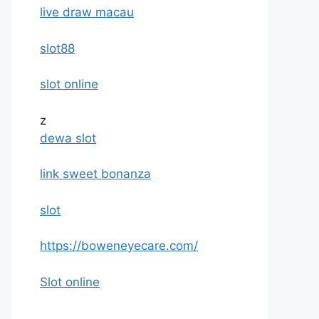
live draw macau
slot88
slot online
z
dewa slot
link sweet bonanza
slot
https://boweneyecare.com/
Slot online