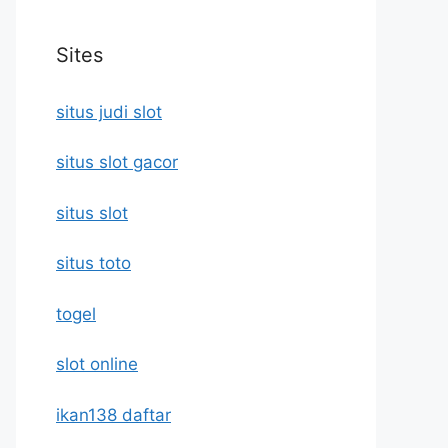
Sites
situs judi slot
situs slot gacor
situs slot
situs toto
togel
slot online
ikan138 daftar