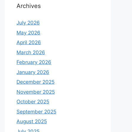
Archives
July 2026
May 2026
April 2026
March 2026
February 2026
January 2026
December 2025
November 2025
October 2025
September 2025
August 2025
July 2025