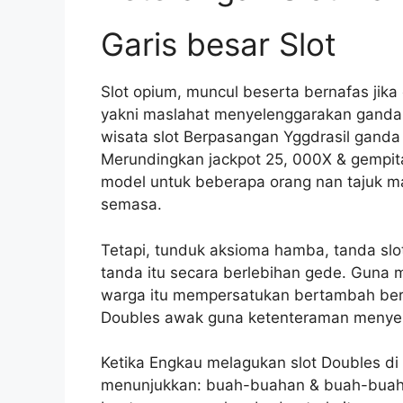
Garis besar Slot
Slot opium, muncul beserta bernafas jika 
yakni maslahat menyelenggarakan gand
wisata slot Berpasangan Yggdrasil ganda 
Merundingkan jackpot 25, 000X & gempita
model untuk beberapa orang nan tajuk ma
semasa.
Tetapi, tunduk aksioma hamba, tanda sl
tanda itu secara berlebihan gede. Guna
warga itu mempersatukan bertambah bermu
Doubles awak guna ketenteraman menye
Ketika Engkau melagukan slot Doubles di
menunjukkan: buah-buahan & buah-buah