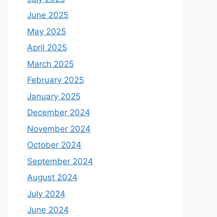
June 2025
May 2025
April 2025
March 2025
February 2025
January 2025
December 2024
November 2024
October 2024
September 2024
August 2024
July 2024
June 2024