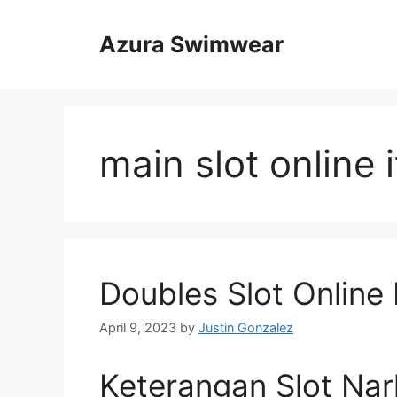
Skip
to
Azura Swimwear
content
main slot online 
Doubles Slot Online
April 9, 2023
by
Justin Gonzalez
Keterangan Slot Nar