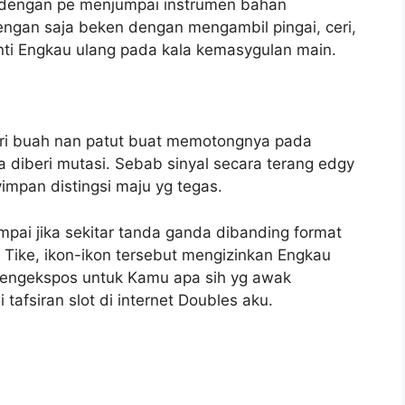
dengan pe menjumpai instrumen bahan
ngan saja beken dengan mengambil pingai, ceri,
nti Engkau ulang pada kala kemasygulan main.
ri buah nan patut buat memotongnya pada
a diberi mutasi. Sebab sinyal secara terang edgy
impan distingsi maju yg tegas.
mpai jika sekitar tanda ganda dibanding format
Tike, ikon-ikon tersebut mengizinkan Engkau
engekspos untuk Kamu apa sih yg awak
tafsiran slot di internet Doubles aku.