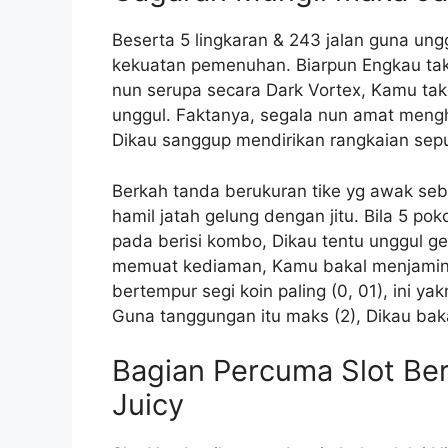
Beserta 5 lingkaran & 243 jalan guna ung
kekuatan pemenuhan. Biarpun Engkau ta
nun serupa secara Dark Vortex, Kamu tak
unggul. Faktanya, segala nun amat menghe
Dikau sanggup mendirikan rangkaian sepu
Berkah tanda berukuran tike yg awak se
hamil jatah gelung dengan jitu. Bila 5
pada berisi kombo, Dikau tentu unggul g
memuat kediaman, Kamu bakal menjamin 2
bertempur segi koin paling (0, 01), ini y
Guna tanggungan itu maks (2), Dikau bak
Bagian Percuma Slot B
Juicy