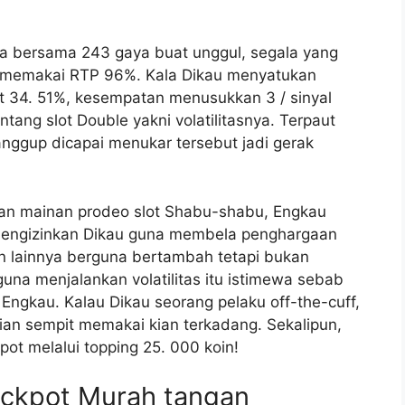
a bersama 243 gaya buat unggul, segala yang
es memakai RTP 96%. Kala Dikau menyatukan
t 34. 51%, kesempatan menusukkan 3 / sinyal
ntang slot Double yakni volatilitasnya. Terpaut
anggup dicapai menukar tersebut jadi gerak
lan mainan prodeo slot Shabu-shabu, Engkau
 mengizinkan Dikau guna membela penghargaan
n lainnya berguna bertambah tetapi bukan
una menjalankan volatilitas itu istimewa sebab
ngkau. Kalau Dikau seorang pelaku off-the-cuff,
ian sempit memakai kian terkadang. Sekalipun,
kpot melalui topping 25. 000 koin!
ackpot Murah tangan