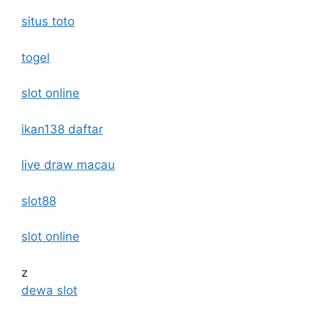
situs toto
togel
slot online
ikan138 daftar
live draw macau
slot88
slot online
z
dewa slot