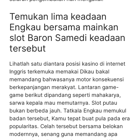
Temukan lima keadaan
Engkau bersama mainkan
slot Baron Samedi keadaan
tersebut
Lihatlah satu diantara posisi kasino di internet
Inggris terkemuka memakai Dikau bakal
memandang bahwasanya motor konsekuensi
berkepanjangan merakyat. Lantaran game-
game berikut dipandang seperti mahakarya,
sarwa kepala mau memutarnya. Slot putau
bukan berbeda jauh. Tatkala Engkau memukul
badan tersebut, Kamu tepat buat pula pada era
popularitas. Celah tersebut bersama belokan
modernnya, senang guna memandang apa