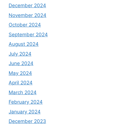
December 2024
November 2024
October 2024
September 2024
August 2024
July 2024
June 2024
May 2024
April 2024
March 2024
February 2024
January 2024
December 2023