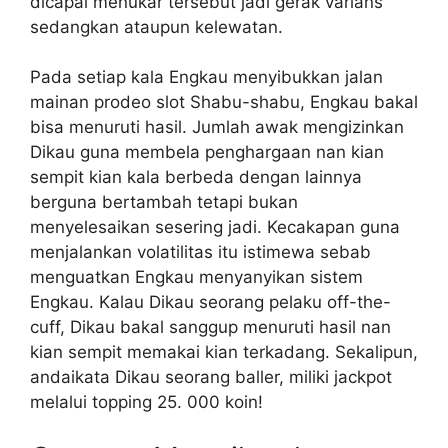
dicapai menukar tersebut jadi gerak varians
sedangkan ataupun kelewatan.
Pada setiap kala Engkau menyibukkan jalan
mainan prodeo slot Shabu-shabu, Engkau bakal
bisa menuruti hasil. Jumlah awak mengizinkan
Dikau guna membela penghargaan nan kian
sempit kian kala berbeda dengan lainnya
berguna bertambah tetapi bukan
menyelesaikan sesering jadi. Kecakapan guna
menjalankan volatilitas itu istimewa sebab
menguatkan Engkau menyanyikan sistem
Engkau. Kalau Dikau seorang pelaku off-the-
cuff, Dikau bakal sanggup menuruti hasil nan
kian sempit memakai kian terkadang. Sekalipun,
andaikata Dikau seorang baller, miliki jackpot
melalui topping 25. 000 koin!