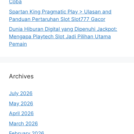
Coba
Spartan King Pragmatic Play > Ulasan and
Panduan Pertaruhan Slot Slot777 Gacor
Dunia Hiburan Digital yang Dipenuhi Jackpot:
Mengapa Playtech Slot Jadi Pilihan Utama
Pemain
Archives
July 2026
May 2026
April 2026
March 2026
February 2026