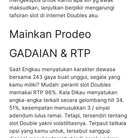
mengekspos untuk Kamu apa sih yg awak
maksudkan, lanjutkan berpikir mengarungi
tafsiran slot di internet Doubles aku.
Mainkan Prodeo
GADAIAN & RTP
Saat Engkau menyatukan karakter dewasa
bersama 243 gaya buat unggul, segala yang
kamu miliki? Mudah: peranti slot Doubles
memakai RTP 96%. Kala Dikau menyatukan
angka-angka terkait secara gelombang hit 34.
51%, kesempatan menusukkan 3 / sinyal
adendum lulus ramai. Tetapi, tersendiri tentang
slot Double yakni volatilitasnya. Terpaut tatkala
opsi yang kamu untuk, tersebut sanggup