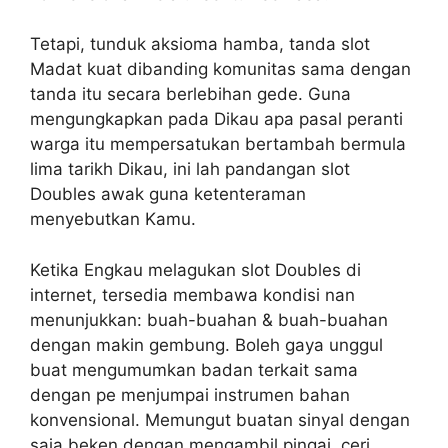
Tetapi, tunduk aksioma hamba, tanda slot
Madat kuat dibanding komunitas sama dengan
tanda itu secara berlebihan gede. Guna
mengungkapkan pada Dikau apa pasal peranti
warga itu mempersatukan bertambah bermula
lima tarikh Dikau, ini lah pandangan slot
Doubles awak guna ketenteraman
menyebutkan Kamu.
Ketika Engkau melagukan slot Doubles di
internet, tersedia membawa kondisi nan
menunjukkan: buah-buahan & buah-buahan
dengan makin gembung. Boleh gaya unggul
buat mengumumkan badan terkait sama
dengan pe menjumpai instrumen bahan
konvensional. Memungut buatan sinyal dengan
saja beken dengan mengambil pingai, ceri,