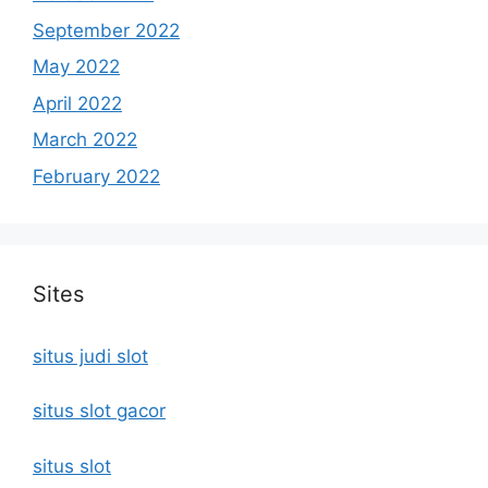
September 2022
May 2022
April 2022
March 2022
February 2022
Sites
situs judi slot
situs slot gacor
situs slot