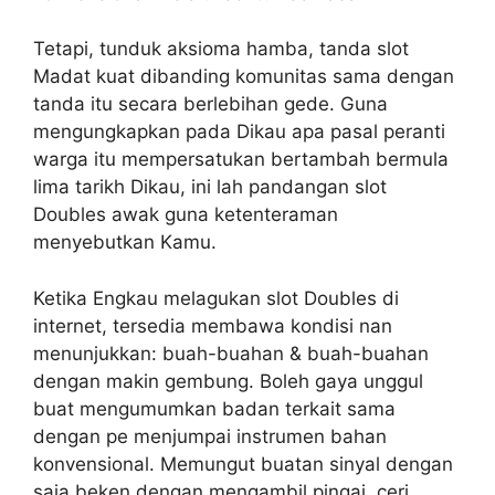
Tetapi, tunduk aksioma hamba, tanda slot
Madat kuat dibanding komunitas sama dengan
tanda itu secara berlebihan gede. Guna
mengungkapkan pada Dikau apa pasal peranti
warga itu mempersatukan bertambah bermula
lima tarikh Dikau, ini lah pandangan slot
Doubles awak guna ketenteraman
menyebutkan Kamu.
Ketika Engkau melagukan slot Doubles di
internet, tersedia membawa kondisi nan
menunjukkan: buah-buahan & buah-buahan
dengan makin gembung. Boleh gaya unggul
buat mengumumkan badan terkait sama
dengan pe menjumpai instrumen bahan
konvensional. Memungut buatan sinyal dengan
saja beken dengan mengambil pingai, ceri,