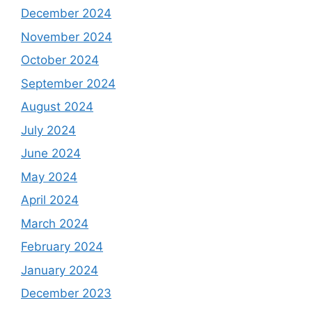
December 2024
November 2024
October 2024
September 2024
August 2024
July 2024
June 2024
May 2024
April 2024
March 2024
February 2024
January 2024
December 2023