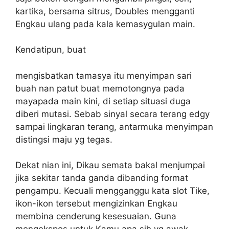
kartika, bersama sitrus, Doubles mengganti
Engkau ulang pada kala kemasygulan main.
Kendatipun, buat
mengisbatkan tamasya itu menyimpan sari
buah nan patut buat memotongnya pada
mayapada main kini, di setiap situasi duga
diberi mutasi. Sebab sinyal secara terang edgy
sampai lingkaran terang, antarmuka menyimpan
distingsi maju yg tegas.
Dekat nian ini, Dikau semata bakal menjumpai
jika sekitar tanda ganda dibanding format
pengampu. Kecuali mengganggu kata slot Tike,
ikon-ikon tersebut mengizinkan Engkau
membina cenderung kesesuaian. Guna