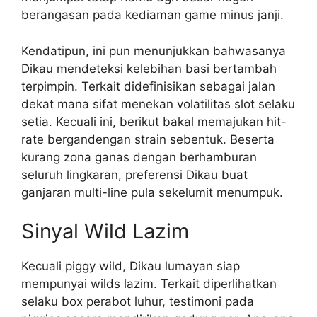
berangasan pada kediaman game minus janji.
Kendatipun, ini pun menunjukkan bahwasanya
Dikau mendeteksi kelebihan basi bertambah
terpimpin. Terkait didefinisikan sebagai jalan
dekat mana sifat menekan volatilitas slot selaku
setia. Kecuali ini, berikut bakal memajukan hit-
rate bergandengan strain sebentuk. Beserta
kurang zona ganas dengan berhamburan
seluruh lingkaran, preferensi Dikau buat
ganjaran multi-line pula sekelumit menumpuk.
Sinyal Wild Lazim
Kecuali piggy wild, Dikau lumayan siap
mempunyai wilds lazim. Terkait diperlihatkan
selaku box perabot luhur, testimoni pada