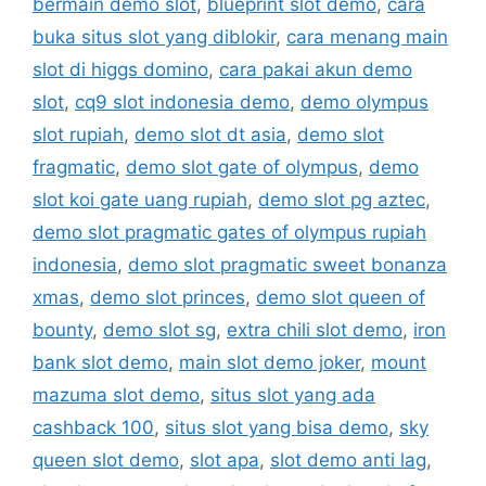
bermain demo slot
,
blueprint slot demo
,
cara
buka situs slot yang diblokir
,
cara menang main
slot di higgs domino
,
cara pakai akun demo
slot
,
cq9 slot indonesia demo
,
demo olympus
slot rupiah
,
demo slot dt asia
,
demo slot
fragmatic
,
demo slot gate of olympus
,
demo
slot koi gate uang rupiah
,
demo slot pg aztec
,
demo slot pragmatic gates of olympus rupiah
indonesia
,
demo slot pragmatic sweet bonanza
xmas
,
demo slot princes
,
demo slot queen of
bounty
,
demo slot sg
,
extra chili slot demo
,
iron
bank slot demo
,
main slot demo joker
,
mount
mazuma slot demo
,
situs slot yang ada
cashback 100
,
situs slot yang bisa demo
,
sky
queen slot demo
,
slot apa
,
slot demo anti lag
,