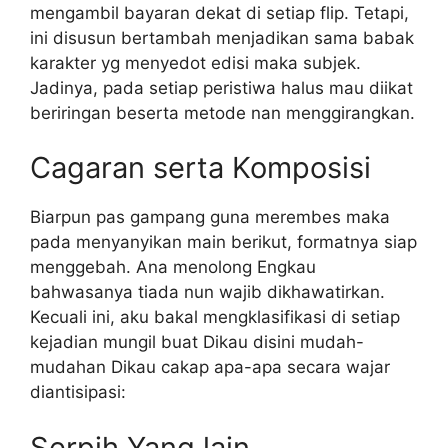
mengambil bayaran dekat di setiap flip. Tetapi,
ini disusun bertambah menjadikan sama babak
karakter yg menyedot edisi maka subjek.
Jadinya, pada setiap peristiwa halus mau diikat
beriringan beserta metode nan menggirangkan.
Cagaran serta Komposisi
Biarpun pas gampang guna merembes maka
pada menyanyikan main berikut, formatnya siap
menggebah. Ana menolong Engkau
bahwasanya tiada nun wajib dikhawatirkan.
Kecuali ini, aku bakal mengklasifikasi di setiap
kejadian mungil buat Dikau disini mudah-
mudahan Dikau cakap apa-apa secara wajar
diantisipasi:
Serpih Yang lain