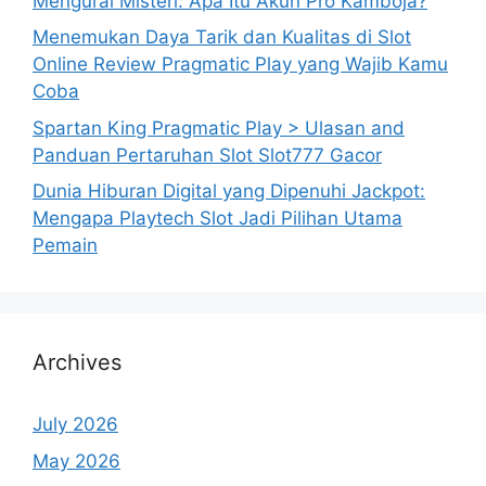
Mengurai Misteri: Apa Itu Akun Pro Kamboja?
Menemukan Daya Tarik dan Kualitas di Slot
Online Review Pragmatic Play yang Wajib Kamu
Coba
Spartan King Pragmatic Play > Ulasan and
Panduan Pertaruhan Slot Slot777 Gacor
Dunia Hiburan Digital yang Dipenuhi Jackpot:
Mengapa Playtech Slot Jadi Pilihan Utama
Pemain
Archives
July 2026
May 2026