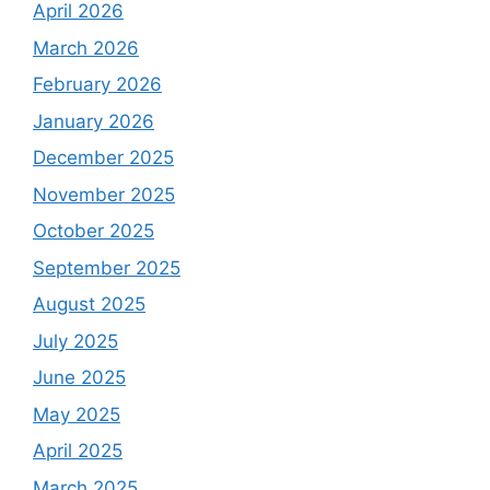
April 2026
March 2026
February 2026
January 2026
December 2025
November 2025
October 2025
September 2025
August 2025
July 2025
June 2025
May 2025
April 2025
March 2025