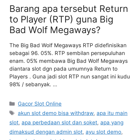
Barang apa tersebut Return
to Player (RTP) guna Big
Bad Wolf Megaways?
The Big Bad Wolf Megaways RTP didefinisikan
sebagai 96. 05%. RTP sembilan persepuluhan
enam. 05% membawa Big Bad Wolf Megaways
diantara slot dgn pada umumnya Return to
Players . Guna jadi slot RTP nun sangat ini kudu
98% / sebanyak. …
Categories
Gacor Slot Online
Tags
akun slot demo bisa withdraw
,
apa itu main
slot
,
apa perbedaan slot dan soket
,
apa yang
dimaksud dengan admin slot
,
ayu slot demo
,