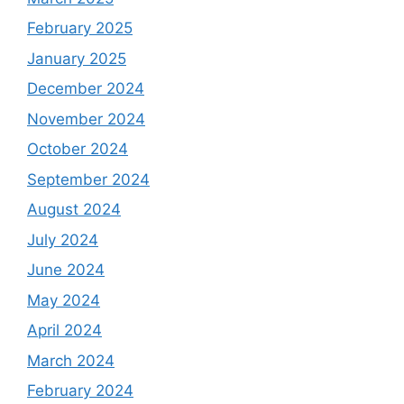
February 2025
January 2025
December 2024
November 2024
October 2024
September 2024
August 2024
July 2024
June 2024
May 2024
April 2024
March 2024
February 2024