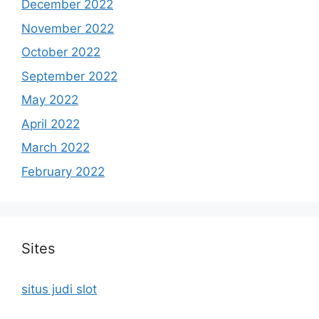
December 2022
November 2022
October 2022
September 2022
May 2022
April 2022
March 2022
February 2022
Sites
situs judi slot