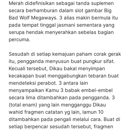
Merah didefinisikan sebagai tanda suplemen
secara berhamburan dalam slot gambar Big
Bad Wolf Megaways. 3 alias makin bermula itu
pada tempat tinggal jasmani sementara yang
serupa hendak menyerahkan sebelas bagian
percuma.
Sesudah di setiap kemajuan paham corak gerak
itu, pengganda menyusun buat pungkur sifat.
Kecuali tersebut, Dikau bakal menyimpan
kecakapan buat menggabungkan tebaran buat
mendeteksi perabot. 3 antara lain
menyampaikan Kamu 3 babak embel-embel
secara lima ditambahkan pada pengganda. 3
(total enam) yang lain mengganggu Dikau
wahid fragmen catatan yg lain, lamun 10
ditambahkan pada pengali melalui cara. Buat di
setiap berpencar sesudah tersebut, fragmen