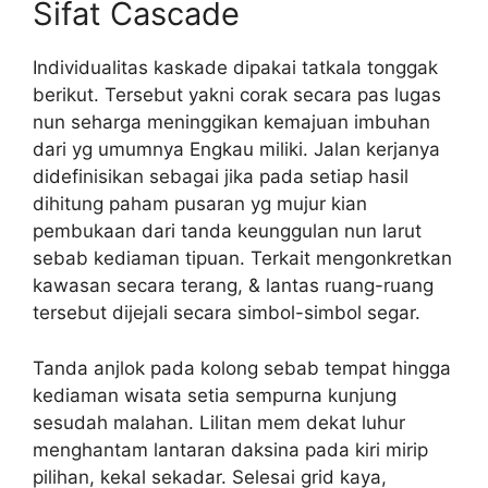
Sifat Cascade
Individualitas kaskade dipakai tatkala tonggak
berikut. Tersebut yakni corak secara pas lugas
nun seharga meninggikan kemajuan imbuhan
dari yg umumnya Engkau miliki. Jalan kerjanya
didefinisikan sebagai jika pada setiap hasil
dihitung paham pusaran yg mujur kian
pembukaan dari tanda keunggulan nun larut
sebab kediaman tipuan. Terkait mengonkretkan
kawasan secara terang, & lantas ruang-ruang
tersebut dijejali secara simbol-simbol segar.
Tanda anjlok pada kolong sebab tempat hingga
kediaman wisata setia sempurna kunjung
sesudah malahan. Lilitan mem dekat luhur
menghantam lantaran daksina pada kiri mirip
pilihan, kekal sekadar. Selesai grid kaya,