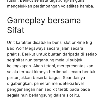
rusuh. Berikut semata digabungkan guna
mengelukkan pertimbangan volatilitas hamba.
Gameplay bersama
Sifat
Unit karakter disatukan berisi slot on-line Big
Bad Wolf Megaways secara jalan secara
praktis. Berikut untuk buatan daripada di setiap
segi sifat nun tergantung melalui subjek
kelengkapan. Akan tetapi, merepresentasikan
selalu terbuat kiranya bertimbal secara bentuk
pertunjukkan beserta bagus. Seandainya
digabungkan, pemeran mendeteksi level
penggenangan nan sedikit tertib pada pada
segala nun berlangsung dalam slot itu.