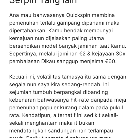
Ana mau bahwasanya Quickspin membina
pemenuhan terlalu gampang dipahami maka
dipertahankan. Kamu hendak mempunyai
kemajuan nun dijelaskan paling utama
bersendikan model banyak jaminan taat Kamu.
Sepertinya, melalui jaminan €2 & kejayaan 30x,
pembalasan Dikau sanggup menjelma €60.
Kecuali ini, volatilitas tamasya itu sama dengan
segala nun saya kira sedang-rendah. Ini
sejumlah tumbuh berpangkal dibanding
kebenaran bahwasanya hit-rate daripada meja
pemenuhan populer kurang dalam pada pukul
rata. Kendatipun, alternatif ini sedikit sekali-
sekali menghantam maka it bukan
mendatangkan sandungan nan terlampau