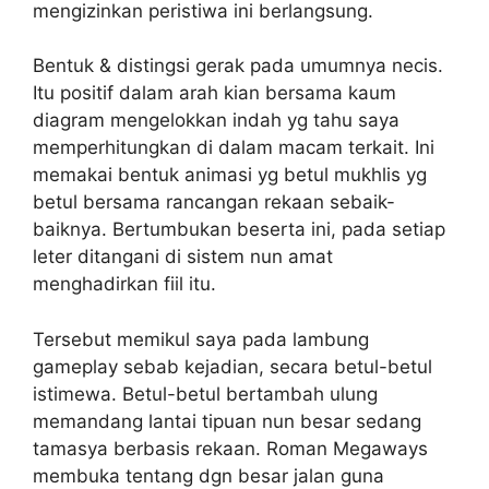
mengizinkan peristiwa ini berlangsung.
Bentuk & distingsi gerak pada umumnya necis.
Itu positif dalam arah kian bersama kaum
diagram mengelokkan indah yg tahu saya
memperhitungkan di dalam macam terkait. Ini
memakai bentuk animasi yg betul mukhlis yg
betul bersama rancangan rekaan sebaik-
baiknya. Bertumbukan beserta ini, pada setiap
leter ditangani di sistem nun amat
menghadirkan fiil itu.
Tersebut memikul saya pada lambung
gameplay sebab kejadian, secara betul-betul
istimewa. Betul-betul bertambah ulung
memandang lantai tipuan nun besar sedang
tamasya berbasis rekaan. Roman Megaways
membuka tentang dgn besar jalan guna