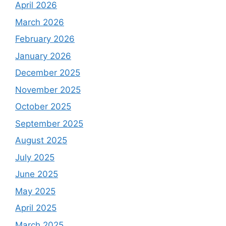
April 2026
March 2026
February 2026
January 2026
December 2025
November 2025
October 2025
September 2025
August 2025
July 2025
June 2025
May 2025
April 2025
March 2025