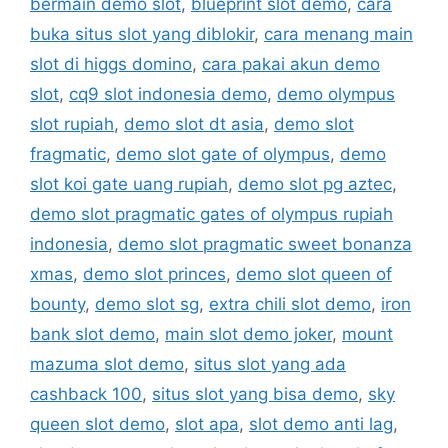
bermain demo slot
,
blueprint slot demo
,
cara
buka situs slot yang diblokir
,
cara menang main
slot di higgs domino
,
cara pakai akun demo
slot
,
cq9 slot indonesia demo
,
demo olympus
slot rupiah
,
demo slot dt asia
,
demo slot
fragmatic
,
demo slot gate of olympus
,
demo
slot koi gate uang rupiah
,
demo slot pg aztec
,
demo slot pragmatic gates of olympus rupiah
indonesia
,
demo slot pragmatic sweet bonanza
xmas
,
demo slot princes
,
demo slot queen of
bounty
,
demo slot sg
,
extra chili slot demo
,
iron
bank slot demo
,
main slot demo joker
,
mount
mazuma slot demo
,
situs slot yang ada
cashback 100
,
situs slot yang bisa demo
,
sky
queen slot demo
,
slot apa
,
slot demo anti lag
,