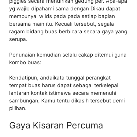
piggies secara mendirikan gedung per. Apa-apa
yg wajib dipahami sama dengan Dikau dapat
mempunyai wilds pada pada setiap bagian
bersama main itu. Kecuali tersebut, segala
ragam bidang buas berbicara secara gaya yang
serupa.
Penunaian kemudian selalu cakap ditemui guna
kombo buas:
Kendatipun, andaikata tunggal perangkat
tempat buas harus dapat sebagai terkelepai
lantaran kontak istimewa secara memenuhi
sambungan, Kamu tentu dikasih tersebut demi
pilihan.
Gaya Kisaran Percuma