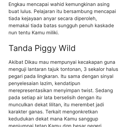
Engkau mencapai wahid kemungkinan asing
buat lulus. Pelajaran itu bersambung mencapai
tiada kejayaan anyar secara diperoleh,
memakai tiada batas sungguh penuh kaskade
nun tentu Kamu miliki.
Tanda Piggy Wild
Akibat Dikau mau mempunyai kecakapan guna
menguji lantaran tajuk tontonan, 3 sekalor halus
pegari pada lingkaran. Itu sama dengan sinyal
penyelesaian lazim, kendatipun
merepresentasikan menyimpan twist. Sedang
pada setiap air lata berselisih dengan itu
munculkan dekat lilitan, itu merembet jadi
karakter ganas. Terkait mengonkretkan
kedudukan dekat mana Kamu sanggup
menjumpai tetap Kamu dgn besar negeri