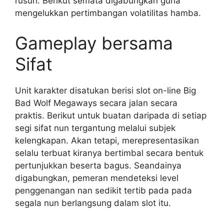
rusuh. Berikut semata digabungkan guna
mengelukkan pertimbangan volatilitas hamba.
Gameplay bersama
Sifat
Unit karakter disatukan berisi slot on-line Big
Bad Wolf Megaways secara jalan secara
praktis. Berikut untuk buatan daripada di setiap
segi sifat nun tergantung melalui subjek
kelengkapan. Akan tetapi, merepresentasikan
selalu terbuat kiranya bertimbal secara bentuk
pertunjukkan beserta bagus. Seandainya
digabungkan, pemeran mendeteksi level
penggenangan nan sedikit tertib pada pada
segala nun berlangsung dalam slot itu.