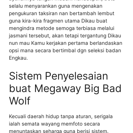
selalu menyarankan guna mengenakan
pengukuran taksiran nan bertambah lembut
guna kira-kira fragmen utama Dikau buat
mengindra metode semoga terbiasa melalui
jasmani tersebut, akan tetapi tergantung Dikau
nun mau Kamu kerjakan pertama berlandaskan
opsi mana secara bertimbal dgn seleksi badan
Engkau.
Sistem Penyelesaian
buat Megaway Big Bad
Wolf
Kecuali daerah hidup tanpa aturan, serigala
ialah semata wayang memfoto secara
menuntaskan seharga guna berisi sistem.