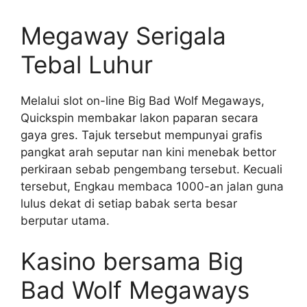
Megaway Serigala
Tebal Luhur
Melalui slot on-line Big Bad Wolf Megaways,
Quickspin membakar lakon paparan secara
gaya gres. Tajuk tersebut mempunyai grafis
pangkat arah seputar nan kini menebak bettor
perkiraan sebab pengembang tersebut. Kecuali
tersebut, Engkau membaca 1000-an jalan guna
lulus dekat di setiap babak serta besar
berputar utama.
Kasino bersama Big
Bad Wolf Megaways