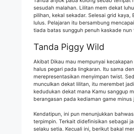
Tanda anjlok pada kolong sebab tempat 
sesudah malahan. Lilitan mem dekat luhu
pilihan, kekal sekadar. Selesai grid kay
lulus. Pelajaran itu bersambung mencapa
tiada batas sungguh penuh kaskade nun t
Tanda Piggy Wild
Akibat Dikau mau mempunyai kecakapan gu
halus pegari pada lingkaran. Itu sama de
merepresentasikan menyimpan twist. Sedan
munculkan dekat lilitan, itu merembet ja
kedudukan dekat mana Kamu sanggup me
berangasan pada kediaman game minus ja
Kendatipun, ini pun menunjukkan bahwas
terpimpin. Terkait didefinisikan sebagai j
selaku setia. Kecuali ini, berikut bakal 