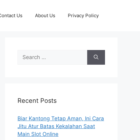
Contact Us
About Us
Privacy Policy
Search
for:
Recent Posts
Biar Kantong Tetap Aman, Ini Cara
Jitu Atur Batas Kekalahan Saat
Main Slot Online