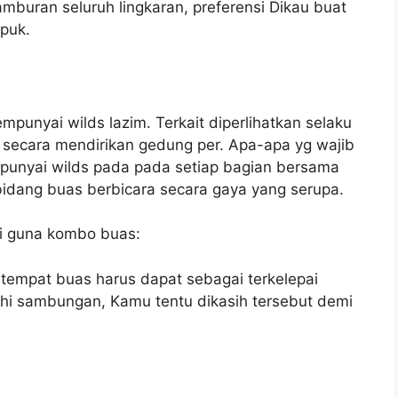
buran seluruh lingkaran, preferensi Dikau buat
mpuk.
mpunyai wilds lazim. Terkait diperlihatkan selaku
s secara mendirikan gedung per. Apa-apa yg wajib
unyai wilds pada pada setiap bagian bersama
 bidang buas berbicara secara gaya yang serupa.
i guna kombo buas:
 tempat buas harus dapat sebagai terkelepai
hi sambungan, Kamu tentu dikasih tersebut demi