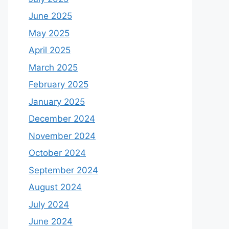
June 2025
May 2025
April 2025
March 2025
February 2025
January 2025
December 2024
November 2024
October 2024
September 2024
August 2024
July 2024
June 2024