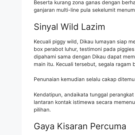
Beserta kurang zona ganas dengan berham
ganjaran multi-line pula sekelumit menu
Sinyal Wild Lazim
Kecuali piggy wild, Dikau lumayan siap me
box perabot luhur, testimoni pada piggie
dipahami sama dengan Dikau dapat memp
main itu. Kecuali tersebut, segala ragam
Penunaian kemudian selalu cakap ditemu
Kendatipun, andaikata tunggal perangkat
lantaran kontak istimewa secara memenu
pilihan.
Gaya Kisaran Percuma