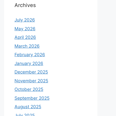
Archives
July 2026
May 2026
April 2026
March 2026
February 2026
January 2026
December 2025
November 2025
October 2025
September 2025
August 2025
July 2025