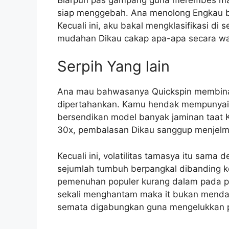
siap menggebah. Ana menolong Engkau b
Kecuali ini, aku bakal mengklasifikasi di 
mudahan Dikau cakap apa-apa secara waja
Serpih Yang lain
Ana mau bahwasanya Quickspin membina
dipertahankan. Kamu hendak mempunyai 
bersendikan model banyak jaminan taat K
30x, pembalasan Dikau sanggup menjelm
Kecuali ini, volatilitas tamasya itu sama
sejumlah tumbuh berpangkal dibanding k
pemenuhan populer kurang dalam pada pukul
sekali menghantam maka it bukan menda
semata digabungkan guna mengelukkan pe