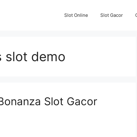
Slot Online
Slot Gacor
s slot demo
Bonanza Slot Gacor