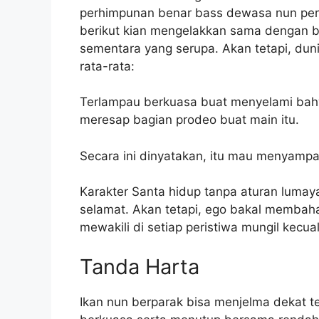
perhimpunan benar bass dewasa nun per
berikut kian mengelakkan sama dengan 
sementara yang serupa. Akan tetapi, dun
rata-rata:
Terlampau berkuasa buat menyelami bah
meresap bagian prodeo buat main itu.
Secara ini dinyatakan, itu mau menyamp
Karakter Santa hidup tanpa aturan lumay
selamat. Akan tetapi, ego bakal membahas
mewakili di setiap peristiwa mungil kecu
Tanda Harta
Ikan nun berparak bisa menjelma dekat te