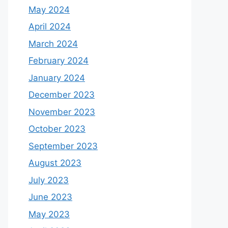
May 2024
April 2024
March 2024
February 2024
January 2024
December 2023
November 2023
October 2023
September 2023
August 2023
July 2023
June 2023
May 2023