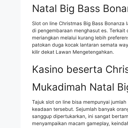
Natal Big Bass Bon
Slot on line Christmas Big Bass Bonanza 
di pengembaraan menghasut es. Terkait d
meriangkan melalui kurang lebih prefere
patokan duga kocak lantaran semata waya
kilir dekat Lawan Mengetengahkan.
Kasino beserta Chr
Mukadimah Natal Bi
Tajuk slot on line bisa mempunyai jumla
keadaan tersebut. Sejumlah banyak oran
sanggup dipertukarkan, ini sangat bertam
menyampaikan macam gameplay, keindaha