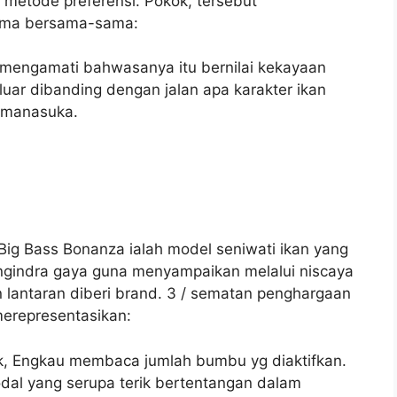
metode preferensi. Pokok, tersebut
rima bersama-sama:
 mengamati bahwasanya itu bernilai kekayaan
 luar dibanding dengan jalan apa karakter ikan
 manasuka.
ig Bass Bonanza ialah model seniwati ikan yang
ngindra gaya guna menyampaikan melalui niscaya
lantaran diberi brand. 3 / sematan penghargaan
merepresentasikan:
k, Engkau membaca jumlah bumbu yg diaktifkan.
al yang serupa terik bertentangan dalam