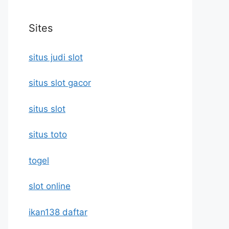
Sites
situs judi slot
situs slot gacor
situs slot
situs toto
togel
slot online
ikan138 daftar