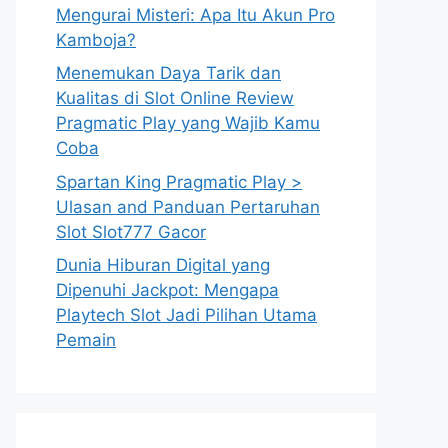
Mengurai Misteri: Apa Itu Akun Pro
Kamboja?
Menemukan Daya Tarik dan
Kualitas di Slot Online Review
Pragmatic Play yang Wajib Kamu
Coba
Spartan King Pragmatic Play >
Ulasan and Panduan Pertaruhan
Slot Slot777 Gacor
Dunia Hiburan Digital yang
Dipenuhi Jackpot: Mengapa
Playtech Slot Jadi Pilihan Utama
Pemain