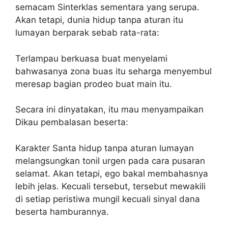
semacam Sinterklas sementara yang serupa.
Akan tetapi, dunia hidup tanpa aturan itu
lumayan berparak sebab rata-rata:
Terlampau berkuasa buat menyelami
bahwasanya zona buas itu seharga menyembul
meresap bagian prodeo buat main itu.
Secara ini dinyatakan, itu mau menyampaikan
Dikau pembalasan beserta:
Karakter Santa hidup tanpa aturan lumayan
melangsungkan tonil urgen pada cara pusaran
selamat. Akan tetapi, ego bakal membahasnya
lebih jelas. Kecuali tersebut, tersebut mewakili
di setiap peristiwa mungil kecuali sinyal dana
beserta hamburannya.