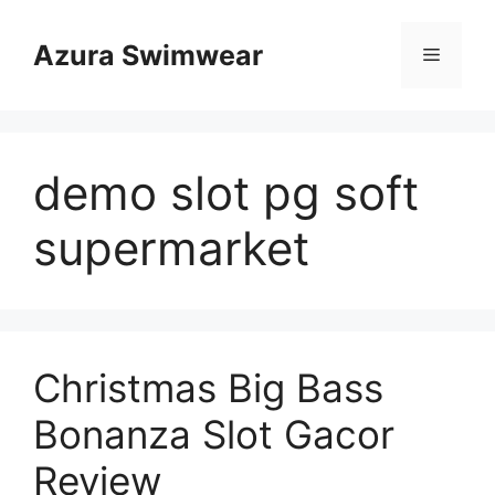
Skip
to
Azura Swimwear
Menu
content
demo slot pg soft
supermarket
Christmas Big Bass
Bonanza Slot Gacor
Review