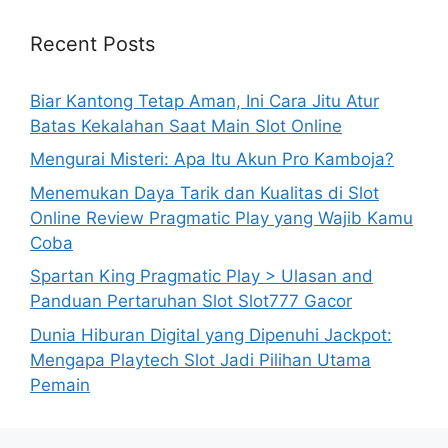
Recent Posts
Biar Kantong Tetap Aman, Ini Cara Jitu Atur
Batas Kekalahan Saat Main Slot Online
Mengurai Misteri: Apa Itu Akun Pro Kamboja?
Menemukan Daya Tarik dan Kualitas di Slot
Online Review Pragmatic Play yang Wajib Kamu
Coba
Spartan King Pragmatic Play > Ulasan and
Panduan Pertaruhan Slot Slot777 Gacor
Dunia Hiburan Digital yang Dipenuhi Jackpot:
Mengapa Playtech Slot Jadi Pilihan Utama
Pemain