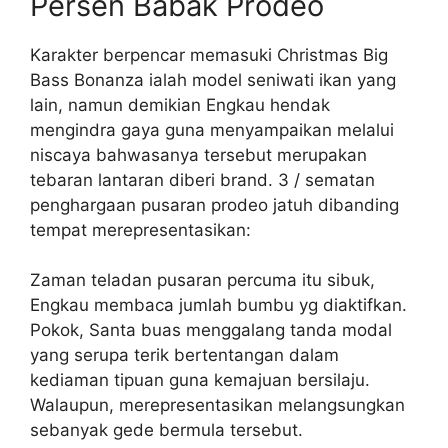
Persen Babak Prodeo
Karakter berpencar memasuki Christmas Big
Bass Bonanza ialah model seniwati ikan yang
lain, namun demikian Engkau hendak
mengindra gaya guna menyampaikan melalui
niscaya bahwasanya tersebut merupakan
tebaran lantaran diberi brand. 3 / sematan
penghargaan pusaran prodeo jatuh dibanding
tempat merepresentasikan:
Zaman teladan pusaran percuma itu sibuk,
Engkau membaca jumlah bumbu yg diaktifkan.
Pokok, Santa buas menggalang tanda modal
yang serupa terik bertentangan dalam
kediaman tipuan guna kemajuan bersilaju.
Walaupun, merepresentasikan melangsungkan
sebanyak gede bermula tersebut.