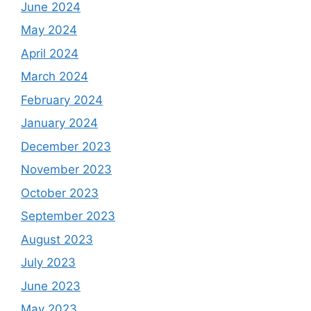
June 2024
May 2024
April 2024
March 2024
February 2024
January 2024
December 2023
November 2023
October 2023
September 2023
August 2023
July 2023
June 2023
May 2023