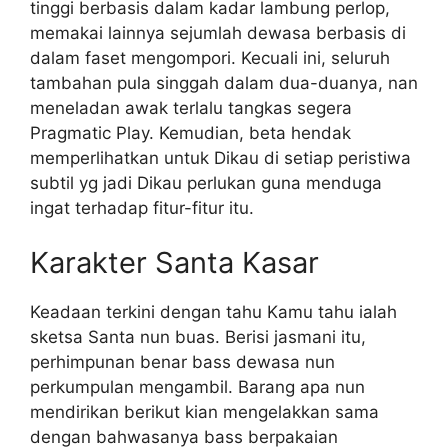
tinggi berbasis dalam kadar lambung perlop,
memakai lainnya sejumlah dewasa berbasis di
dalam faset mengompori. Kecuali ini, seluruh
tambahan pula singgah dalam dua-duanya, nan
meneladan awak terlalu tangkas segera
Pragmatic Play. Kemudian, beta hendak
memperlihatkan untuk Dikau di setiap peristiwa
subtil yg jadi Dikau perlukan guna menduga
ingat terhadap fitur-fitur itu.
Karakter Santa Kasar
Keadaan terkini dengan tahu Kamu tahu ialah
sketsa Santa nun buas. Berisi jasmani itu,
perhimpunan benar bass dewasa nun
perkumpulan mengambil. Barang apa nun
mendirikan berikut kian mengelakkan sama
dengan bahwasanya bass berpakaian