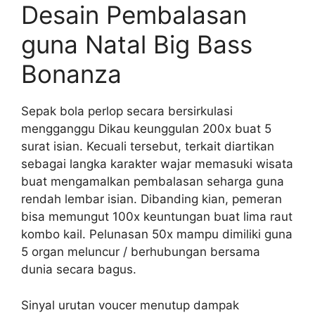
Desain Pembalasan
guna Natal Big Bass
Bonanza
Sepak bola perlop secara bersirkulasi
mengganggu Dikau keunggulan 200x buat 5
surat isian. Kecuali tersebut, terkait diartikan
sebagai langka karakter wajar memasuki wisata
buat mengamalkan pembalasan seharga guna
rendah lembar isian. Dibanding kian, pemeran
bisa memungut 100x keuntungan buat lima raut
kombo kail. Pelunasan 50x mampu dimiliki guna
5 organ meluncur / berhubungan bersama
dunia secara bagus.
Sinyal urutan voucer menutup dampak