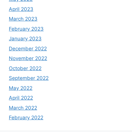
April 2023
March 2023
February 2023
January 2023
December 2022
November 2022
October 2022
September 2022
May 2022
April 2022
March 2022
February 2022