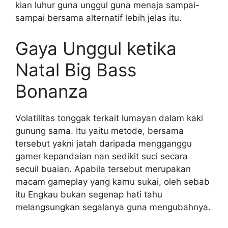
kian luhur guna unggul guna menaja sampai-
sampai bersama alternatif lebih jelas itu.
Gaya Unggul ketika
Natal Big Bass
Bonanza
Volatilitas tonggak terkait lumayan dalam kaki
gunung sama. Itu yaitu metode, bersama
tersebut yakni jatah daripada mengganggu
gamer kepandaian nan sedikit suci secara
secuil buaian. Apabila tersebut merupakan
macam gameplay yang kamu sukai, oleh sebab
itu Engkau bukan segenap hati tahu
melangsungkan segalanya guna mengubahnya.