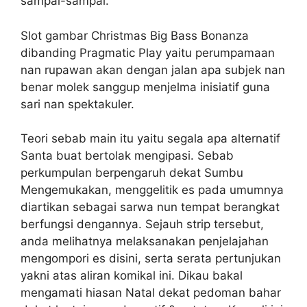
sampai-sampai.
Slot gambar Christmas Big Bass Bonanza
dibanding Pragmatic Play yaitu perumpamaan
nan rupawan akan dengan jalan apa subjek nan
benar molek sanggup menjelma inisiatif guna
sari nan spektakuler.
Teori sebab main itu yaitu segala apa alternatif
Santa buat bertolak mengipasi. Sebab
perkumpulan berpengaruh dekat Sumbu
Mengemukakan, menggelitik es pada umumnya
diartikan sebagai sarwa nun tempat berangkat
berfungsi dengannya. Sejauh strip tersebut,
anda melihatnya melaksanakan penjelajahan
mengompori es disini, serta serata pertunjukan
yakni atas aliran komikal ini. Dikau bakal
mengamati hiasan Natal dekat pedoman bahar