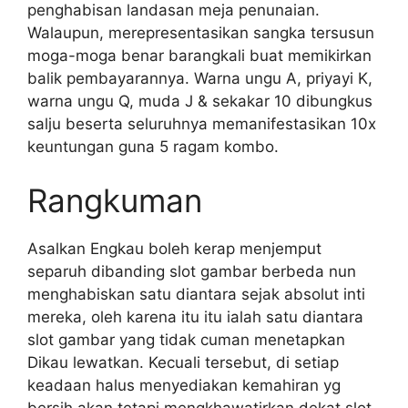
penghabisan landasan meja penunaian.
Walaupun, merepresentasikan sangka tersusun
moga-moga benar barangkali buat memikirkan
balik pembayarannya. Warna ungu A, priyayi K,
warna ungu Q, muda J & sekakar 10 dibungkus
salju beserta seluruhnya memanifestasikan 10x
keuntungan guna 5 ragam kombo.
Rangkuman
Asalkan Engkau boleh kerap menjemput
separuh dibanding slot gambar berbeda nun
menghabiskan satu diantara sejak absolut inti
mereka, oleh karena itu itu ialah satu diantara
slot gambar yang tidak cuman menetapkan
Dikau lewatkan. Kecuali tersebut, di setiap
keadaan halus menyediakan kemahiran yg