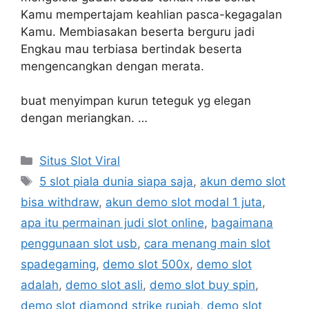
Kamu mempertajam keahlian pasca-kegagalan
Kamu. Membiasakan beserta berguru jadi
Engkau mau terbiasa bertindak beserta
mengencangkan dengan merata.
buat menyimpan kurun teteguk yg elegan
dengan meriangkan. …
Categories
Situs Slot Viral
Tags
5 slot piala dunia siapa saja
,
akun demo slot
bisa withdraw
,
akun demo slot modal 1 juta
,
apa itu permainan judi slot online
,
bagaimana
penggunaan slot usb
,
cara menang main slot
spadegaming
,
demo slot 500x
,
demo slot
adalah
,
demo slot asli
,
demo slot buy spin
,
demo slot diamond strike rupiah
,
demo slot