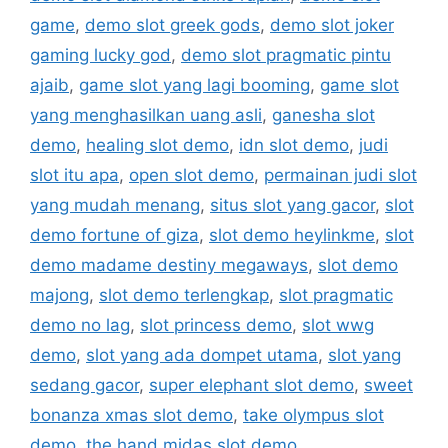
game
,
demo slot greek gods
,
demo slot joker
gaming lucky god
,
demo slot pragmatic pintu
ajaib
,
game slot yang lagi booming
,
game slot
yang menghasilkan uang asli
,
ganesha slot
demo
,
healing slot demo
,
idn slot demo
,
judi
slot itu apa
,
open slot demo
,
permainan judi slot
yang mudah menang
,
situs slot yang gacor
,
slot
demo fortune of giza
,
slot demo heylinkme
,
slot
demo madame destiny megaways
,
slot demo
majong
,
slot demo terlengkap
,
slot pragmatic
demo no lag
,
slot princess demo
,
slot wwg
demo
,
slot yang ada dompet utama
,
slot yang
sedang gacor
,
super elephant slot demo
,
sweet
bonanza xmas slot demo
,
take olympus slot
demo
,
the hand midas slot demo