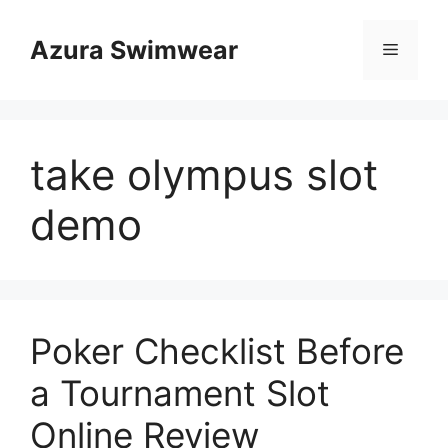
Skip
to
Azura Swimwear
Menu
content
take olympus slot
demo
Poker Checklist Before
a Tournament Slot
Online Review