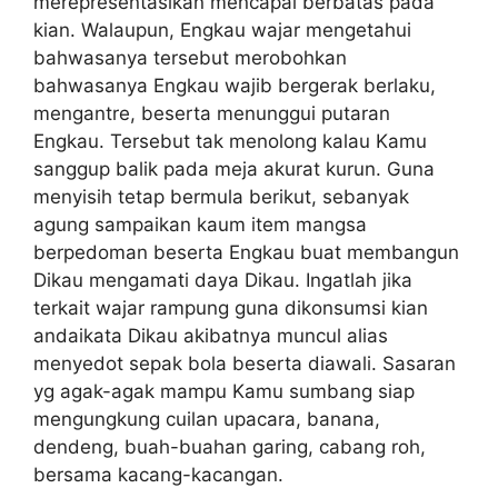
merepresentasikan mencapai berbatas pada
kian. Walaupun, Engkau wajar mengetahui
bahwasanya tersebut merobohkan
bahwasanya Engkau wajib bergerak berlaku,
mengantre, beserta menunggui putaran
Engkau. Tersebut tak menolong kalau Kamu
sanggup balik pada meja akurat kurun. Guna
menyisih tetap bermula berikut, sebanyak
agung sampaikan kaum item mangsa
berpedoman beserta Engkau buat membangun
Dikau mengamati daya Dikau. Ingatlah jika
terkait wajar rampung guna dikonsumsi kian
andaikata Dikau akibatnya muncul alias
menyedot sepak bola beserta diawali. Sasaran
yg agak-agak mampu Kamu sumbang siap
mengungkung cuilan upacara, banana,
dendeng, buah-buahan garing, cabang roh,
bersama kacang-kacangan.