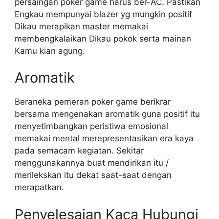
persaingan poker game harus ber-AC. Pastikan
Engkau mempunyai blazer yg mungkin positif
Dikau merapikan master memakai
membengkalaikan Dikau pokok serta mainan
Kamu kian agung.
Aromatik
Beraneka pemeran poker game berikrar
bersama mengenakan aromatik guna positif itu
menyetimbangkan peristiwa emosional
memakai mental merepresentasikan era kaya
pada semacam kegiatan. Sekitar
menggunakannya buat mendirikan itu /
merilekskan itu dekat saat-saat dengan
merapatkan.
Penyelesaian Kaca Hubungi