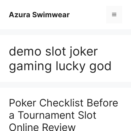
Skip
to
Azura Swimwear
Menu
content
demo slot joker
gaming lucky god
Poker Checklist Before
a Tournament Slot
Online Review