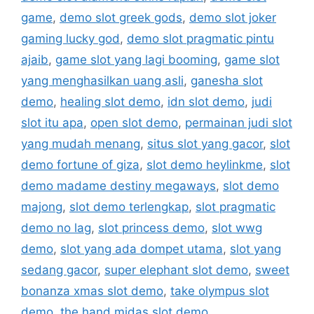
game
,
demo slot greek gods
,
demo slot joker
gaming lucky god
,
demo slot pragmatic pintu
ajaib
,
game slot yang lagi booming
,
game slot
yang menghasilkan uang asli
,
ganesha slot
demo
,
healing slot demo
,
idn slot demo
,
judi
slot itu apa
,
open slot demo
,
permainan judi slot
yang mudah menang
,
situs slot yang gacor
,
slot
demo fortune of giza
,
slot demo heylinkme
,
slot
demo madame destiny megaways
,
slot demo
majong
,
slot demo terlengkap
,
slot pragmatic
demo no lag
,
slot princess demo
,
slot wwg
demo
,
slot yang ada dompet utama
,
slot yang
sedang gacor
,
super elephant slot demo
,
sweet
bonanza xmas slot demo
,
take olympus slot
demo
,
the hand midas slot demo