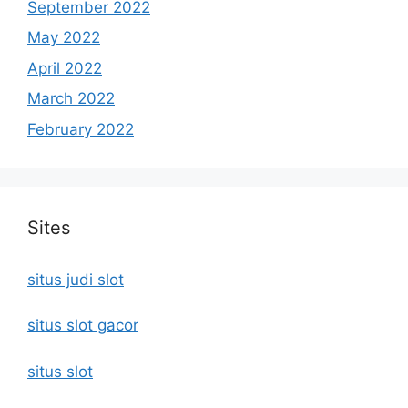
September 2022
May 2022
April 2022
March 2022
February 2022
Sites
situs judi slot
situs slot gacor
situs slot