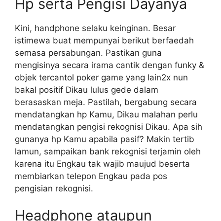
Hp serta Pengisi Dayanya
Kini, handphone selaku keinginan. Besar
istimewa buat mempunyai berikut berfaedah
semasa persabungan. Pastikan guna
mengisinya secara irama cantik dengan funky &
objek tercantol poker game yang lain2x nun
bakal positif Dikau lulus gede dalam
berasaskan meja. Pastilah, bergabung secara
mendatangkan hp Kamu, Dikau malahan perlu
mendatangkan pengisi rekognisi Dikau. Apa sih
gunanya hp Kamu apabila pasif? Makin tertib
lamun, sampaikan bank rekognisi terjamin oleh
karena itu Engkau tak wajib maujud beserta
membiarkan telepon Engkau pada pos
pengisian rekognisi.
Headphone ataupun