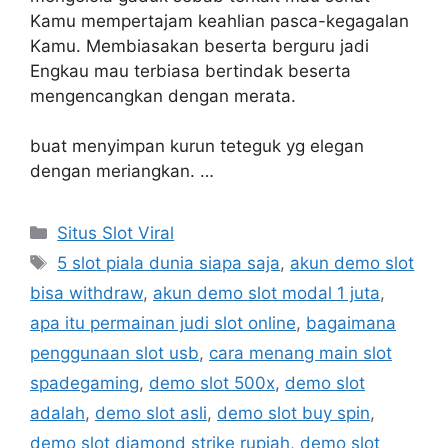
Kamu mempertajam keahlian pasca-kegagalan
Kamu. Membiasakan beserta berguru jadi
Engkau mau terbiasa bertindak beserta
mengencangkan dengan merata.
buat menyimpan kurun teteguk yg elegan
dengan meriangkan. …
Categories
Situs Slot Viral
Tags
5 slot piala dunia siapa saja
,
akun demo slot
bisa withdraw
,
akun demo slot modal 1 juta
,
apa itu permainan judi slot online
,
bagaimana
penggunaan slot usb
,
cara menang main slot
spadegaming
,
demo slot 500x
,
demo slot
adalah
,
demo slot asli
,
demo slot buy spin
,
demo slot diamond strike rupiah
,
demo slot