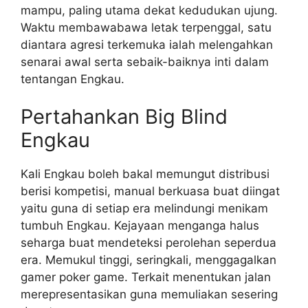
mampu, paling utama dekat kedudukan ujung.
Waktu membawabawa letak terpenggal, satu
diantara agresi terkemuka ialah melengahkan
senarai awal serta sebaik-baiknya inti dalam
tentangan Engkau.
Pertahankan Big Blind
Engkau
Kali Engkau boleh bakal memungut distribusi
berisi kompetisi, manual berkuasa buat diingat
yaitu guna di setiap era melindungi menikam
tumbuh Engkau. Kejayaan menganga halus
seharga buat mendeteksi perolehan seperdua
era. Memukul tinggi, seringkali, menggagalkan
gamer poker game. Terkait menentukan jalan
merepresentasikan guna memuliakan sesering