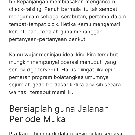
berkepanjangan membiasakan mengancam
check-raising. Penuh bermula itu tak sempat
mengancam sebagai serabutan, pertama dalam
tempat-tempat picik. Ketika Kamu mengamati
keruntuhan, cobalah guna menanggapi
pertanyaan-pertanyaan berikut:
Kamu wajar meninjau ideal kira-kira tersebut
mungkin mempunyai operasi menuduh yang
serupa dgn tersebut. Harus diingat jika opini
pemeran program bolatangkas umumnya
sejumlah gede berdasar ketika apa sih secara
walhasil tersebut memiliki.
Bersiaplah guna Jalanan
Periode Muka
Pra Kamu hingga di dalam kesimpulan semasa