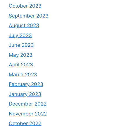
October 2023
September 2023
August 2023
July 2023
June 2023
May 2023
April 2023
March 2023
February 2023
January 2023
December 2022
November 2022
October 2022