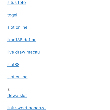
situs toto
togel
slot online
ikan138 daftar
live draw macau
slot88
slot online
z
dewa slot
link sweet bonanza