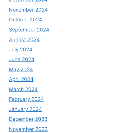
November 2024
October 2024
September 2024
August 2024
July 2024
June 2024
May 2024
April 2024
March 2024
February 2024
January 2024
December 2023
November 2023