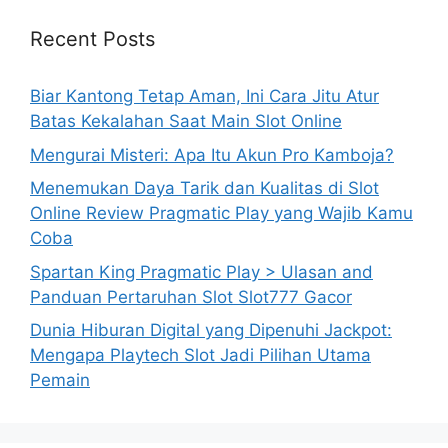
Recent Posts
Biar Kantong Tetap Aman, Ini Cara Jitu Atur
Batas Kekalahan Saat Main Slot Online
Mengurai Misteri: Apa Itu Akun Pro Kamboja?
Menemukan Daya Tarik dan Kualitas di Slot
Online Review Pragmatic Play yang Wajib Kamu
Coba
Spartan King Pragmatic Play > Ulasan and
Panduan Pertaruhan Slot Slot777 Gacor
Dunia Hiburan Digital yang Dipenuhi Jackpot:
Mengapa Playtech Slot Jadi Pilihan Utama
Pemain