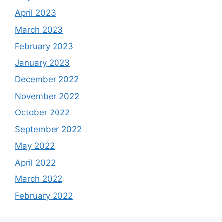
April 2023
March 2023
February 2023
January 2023
December 2022
November 2022
October 2022
September 2022
May 2022
April 2022
March 2022
February 2022