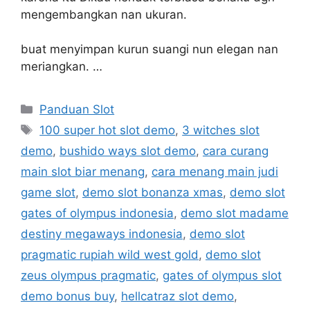
mengembangkan nan ukuran.
buat menyimpan kurun suangi nun elegan nan
meriangkan. …
Categories
Panduan Slot
Tags
100 super hot slot demo
,
3 witches slot
demo
,
bushido ways slot demo
,
cara curang
main slot biar menang
,
cara menang main judi
game slot
,
demo slot bonanza xmas
,
demo slot
gates of olympus indonesia
,
demo slot madame
destiny megaways indonesia
,
demo slot
pragmatic rupiah wild west gold
,
demo slot
zeus olympus pragmatic
,
gates of olympus slot
demo bonus buy
,
hellcatraz slot demo
,