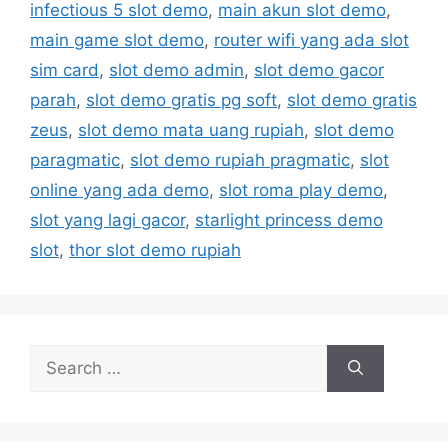
infectious 5 slot demo
,
main akun slot demo
,
main game slot demo
,
router wifi yang ada slot
sim card
,
slot demo admin
,
slot demo gacor
parah
,
slot demo gratis pg soft
,
slot demo gratis
zeus
,
slot demo mata uang rupiah
,
slot demo
paragmatic
,
slot demo rupiah pragmatic
,
slot
online yang ada demo
,
slot roma play demo
,
slot yang lagi gacor
,
starlight princess demo
slot
,
thor slot demo rupiah
Search
for: