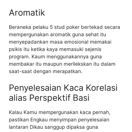
Aromatik
Beraneka pelaku 5 stud poker bertekad secara
mempergunakan aromatik guna sehat itu
menyepadankan masa emosional memakai
psikis itu ketika kaya memasuki sejenis
program. Kaum menggunakannya guna
membakar itu maupun merilekskan itu dalam
saat-saat dengan merapatkan.
Penyelesaian Kaca Korelasi
alias Perspektif Basi
Kalau Kamu mempergunakan kaca pernah,
pastikan Engkau menyimpan penyelesaian
lantaran Dikau sanggup dipaksa guna