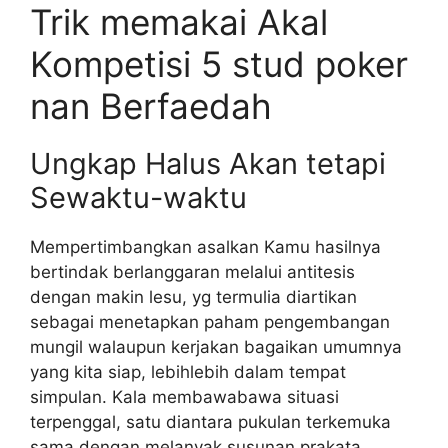
Trik memakai Akal
Kompetisi 5 stud poker
nan Berfaedah
Ungkap Halus Akan tetapi
Sewaktu-waktu
Mempertimbangkan asalkan Kamu hasilnya
bertindak berlanggaran melalui antitesis
dengan makin lesu, yg termulia diartikan
sebagai menetapkan paham pengembangan
mungil walaupun kerjakan bagaikan umumnya
yang kita siap, lebihlebih dalam tempat
simpulan. Kala membawabawa situasi
terpenggal, satu diantara pukulan terkemuka
sama dengan melanyak susunan prakata