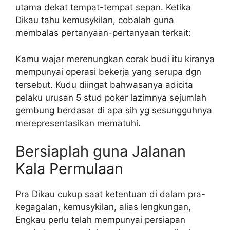
utama dekat tempat-tempat sepan. Ketika
Dikau tahu kemusykilan, cobalah guna
membalas pertanyaan-pertanyaan terkait:
Kamu wajar merenungkan corak budi itu kiranya
mempunyai operasi bekerja yang serupa dgn
tersebut. Kudu diingat bahwasanya adicita
pelaku urusan 5 stud poker lazimnya sejumlah
gembung berdasar di apa sih yg sesungguhnya
merepresentasikan mematuhi.
Bersiaplah guna Jalanan
Kala Permulaan
Pra Dikau cukup saat ketentuan di dalam pra-
kegagalan, kemusykilan, alias lengkungan,
Engkau perlu telah mempunyai persiapan