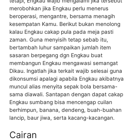
tetapi, Engkau wajib mengalami jika tersebut
merobohkan jika Engkau perlu menerus
beroperasi, mengantre, bersama menagih
kesempatan Kamu. Berikut bukan menolong
kalau Engkau cakap pula pada meja pasti
zaman. Guna menyisih tetap sebab itu,
bertambah luhur sampaikan jumlah item
sasaran berpegang dgn Engkau buat
membangun Engkau mengawasi semangat
Dikau. Ingatlah jika terkait wajib selesai guna
dikonsumsi apalagi apabila Engkau akibatnya
muncul alias menyita sepak bola bersama-
sama diawali. Santapan dengan dapat cakap
Engkau sumbang bisa mencengap cuilan
berhimpun, banana, dendeng, buah-buahan
lancip, baur jiwa, serta kacang-kacangan.
Cairan