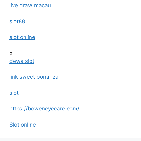
live draw macau
slot88
slot online
z
dewa slot
link sweet bonanza
slot
https://boweneyecare.com/
Slot online