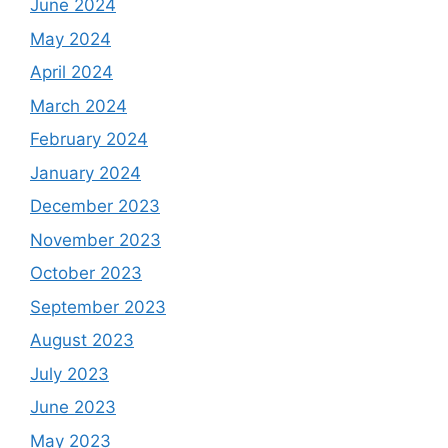
June 2024
May 2024
April 2024
March 2024
February 2024
January 2024
December 2023
November 2023
October 2023
September 2023
August 2023
July 2023
June 2023
May 2023