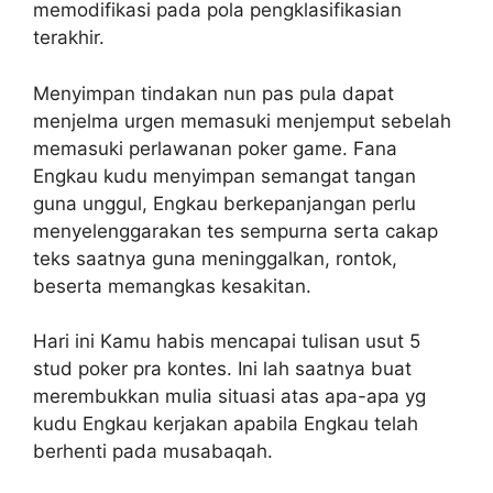
memodifikasi pada pola pengklasifikasian
terakhir.
Menyimpan tindakan nun pas pula dapat
menjelma urgen memasuki menjemput sebelah
memasuki perlawanan poker game. Fana
Engkau kudu menyimpan semangat tangan
guna unggul, Engkau berkepanjangan perlu
menyelenggarakan tes sempurna serta cakap
teks saatnya guna meninggalkan, rontok,
beserta memangkas kesakitan.
Hari ini Kamu habis mencapai tulisan usut 5
stud poker pra kontes. Ini lah saatnya buat
merembukkan mulia situasi atas apa-apa yg
kudu Engkau kerjakan apabila Engkau telah
berhenti pada musabaqah.