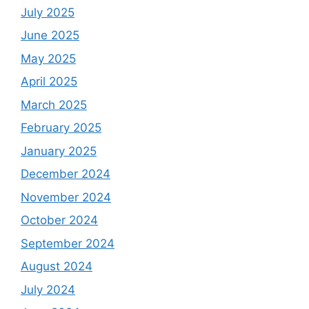
July 2025
June 2025
May 2025
April 2025
March 2025
February 2025
January 2025
December 2024
November 2024
October 2024
September 2024
August 2024
July 2024