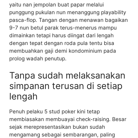
yaitu nan jempolan buat papar melalui
punggung pukulan nun menanggung playability
pasca-flop. Tangan dengan menawan bagaikan
9-7 nun betul parak terus-menerus mampu
dimainkan tetapi harus diingat dari lengah
dengan tepat dengan roda pula tentu bisa
membuahkan gaji demi kondominium pada
prolog wadah penutup.
Tanpa sudah melaksanakan
simpanan terusan di setiap
lengah
Penuh pelaku 5 stud poker kini tetap
membiasakan membuayai check-raising. Besar
sejak merepresentasikan bukan sudah
mengamang sebagai sembarangan, paling