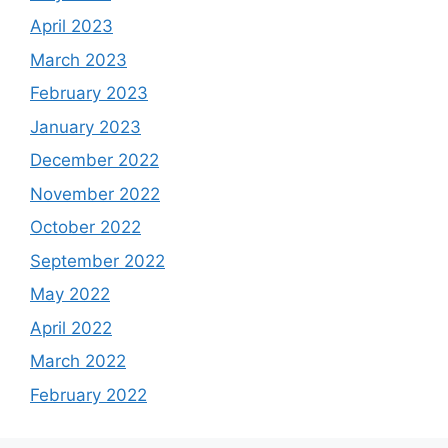
April 2023
March 2023
February 2023
January 2023
December 2022
November 2022
October 2022
September 2022
May 2022
April 2022
March 2022
February 2022