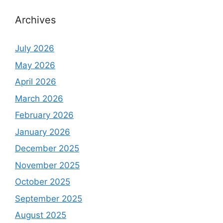
Archives
July 2026
May 2026
April 2026
March 2026
February 2026
January 2026
December 2025
November 2025
October 2025
September 2025
August 2025