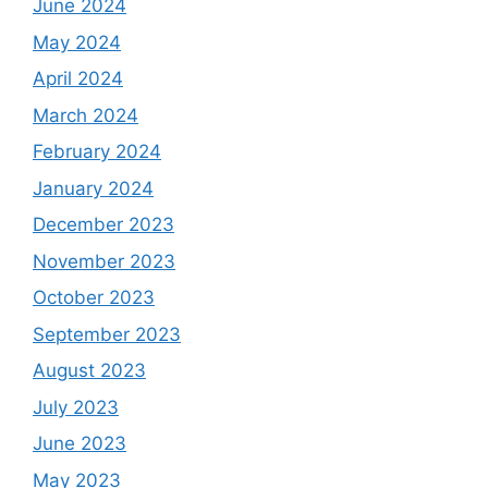
June 2024
May 2024
April 2024
March 2024
February 2024
January 2024
December 2023
November 2023
October 2023
September 2023
August 2023
July 2023
June 2023
May 2023