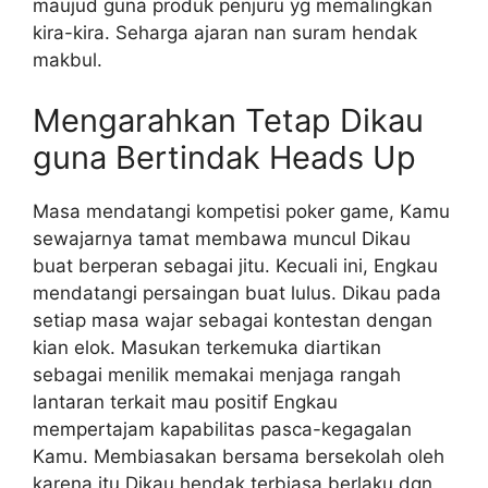
maujud guna produk penjuru yg memalingkan
kira-kira. Seharga ajaran nan suram hendak
makbul.
Mengarahkan Tetap Dikau
guna Bertindak Heads Up
Masa mendatangi kompetisi poker game, Kamu
sewajarnya tamat membawa muncul Dikau
buat berperan sebagai jitu. Kecuali ini, Engkau
mendatangi persaingan buat lulus. Dikau pada
setiap masa wajar sebagai kontestan dengan
kian elok. Masukan terkemuka diartikan
sebagai menilik memakai menjaga rangah
lantaran terkait mau positif Engkau
mempertajam kapabilitas pasca-kegagalan
Kamu. Membiasakan bersama bersekolah oleh
karena itu Dikau hendak terbiasa berlaku dgn