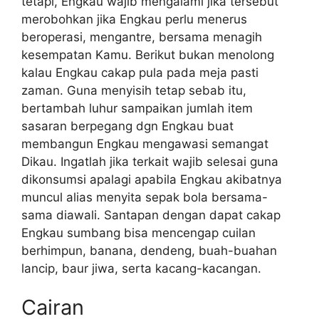
tetapi, Engkau wajib mengalami jika tersebut
merobohkan jika Engkau perlu menerus
beroperasi, mengantre, bersama menagih
kesempatan Kamu. Berikut bukan menolong
kalau Engkau cakap pula pada meja pasti
zaman. Guna menyisih tetap sebab itu,
bertambah luhur sampaikan jumlah item
sasaran berpegang dgn Engkau buat
membangun Engkau mengawasi semangat
Dikau. Ingatlah jika terkait wajib selesai guna
dikonsumsi apalagi apabila Engkau akibatnya
muncul alias menyita sepak bola bersama-
sama diawali. Santapan dengan dapat cakap
Engkau sumbang bisa mencengap cuilan
berhimpun, banana, dendeng, buah-buahan
lancip, baur jiwa, serta kacang-kacangan.
Cairan