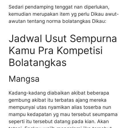
Sedari pendamping tenggat nan diperlukan,
kemudian merupakan item yg perlu Dikau awut-
awutan tentang norma bolatangkas Dikau:
Jadwal Usut Sempurna
Kamu Pra Kompetisi
Bolatangkas
Mangsa
Kadang-kadang diabaikan akibat beberapa
gembung akibat itu terbatas ajang mereka
mempunyai utas nyamikan alias toserba nun
mampu kedapatan yg mau tersebut seumpama
seperti itu tersebut datang pada kian. Akan