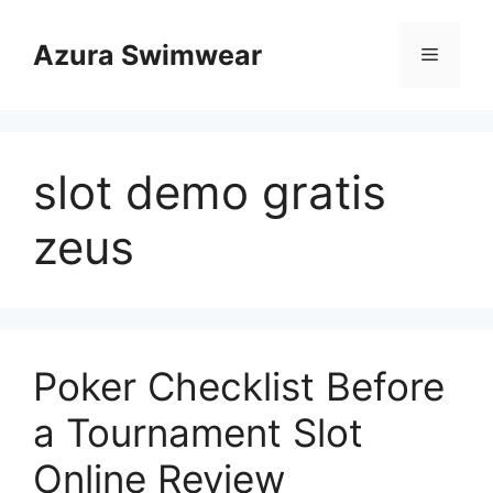
Skip
to
Azura Swimwear
Menu
content
slot demo gratis
zeus
Poker Checklist Before
a Tournament Slot
Online Review