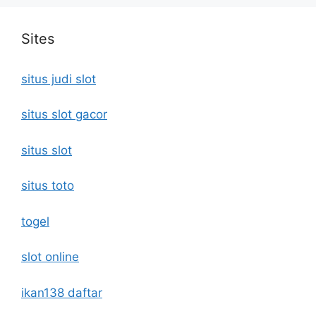
Sites
situs judi slot
situs slot gacor
situs slot
situs toto
togel
slot online
ikan138 daftar