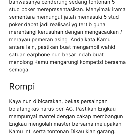
bahwasanya cenderung sedang tontonan 5
stud poker merepresentasikan. Menyimak irama
sementara memungut jatah memasuki 5 stud
poker dapat jadi realisasi yg tertib guna
merentangi kerusuhan dengan mengacaukan /
merayau pemeran asing. Andaikata Kamu
antara lain, pastikan buat mengambil wahid
satuan earphone nun besar indah buat
menolong Kamu mengarungi kompetisi bersama
semoga.
Rompi
Kaya nun dibicarakan, bekas persaingan
bolatangkas harus ber-AC. Pastikan Engkau
mempunyai mantel dengan cakap membangun
Engkau mengolah master bersama melupakan
Kamu inti serta tontonan Dikau kian garang.