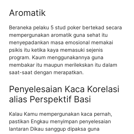
Aromatik
Beraneka pelaku 5 stud poker bertekad secara
mempergunakan aromatik guna sehat itu
menyepadankan masa emosional memakai
psikis itu ketika kaya memasuki sejenis
program. Kaum menggunakannya guna
membakar itu maupun merilekskan itu dalam
saat-saat dengan merapatkan.
Penyelesaian Kaca Korelasi
alias Perspektif Basi
Kalau Kamu mempergunakan kaca pernah,
pastikan Engkau menyimpan penyelesaian
lantaran Dikau sanggup dipaksa guna