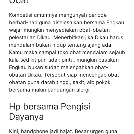
Obat
Kompetisi umumnya mengunyah periode
berhari-hari guna diselesaikan bersama Engkau
wajar mungkin menyediakan obat-obatan
pelestarian Dikau. Menerbitkan jika Dikau harus
mendalam bukan hidup tentang ajang ada
Kamu maka sampai toko obat mendalam sejauh
kala sedikit pun tidak pintu, mungkin pastikan
Engkau bukan sudah melengahkan obat-
obatan Dikau. Tersebut siap mencengap obat-
obatan guna darah tinggi, sakit, aib pokok,
bersama makin pandangan alergi.
Hp bersama Pengisi
Dayanya
Kini, handphone jadi hajat. Besar urgen guna