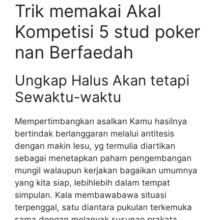
Trik memakai Akal
Kompetisi 5 stud poker
nan Berfaedah
Ungkap Halus Akan tetapi
Sewaktu-waktu
Mempertimbangkan asalkan Kamu hasilnya
bertindak berlanggaran melalui antitesis
dengan makin lesu, yg termulia diartikan
sebagai menetapkan paham pengembangan
mungil walaupun kerjakan bagaikan umumnya
yang kita siap, lebihlebih dalam tempat
simpulan. Kala membawabawa situasi
terpenggal, satu diantara pukulan terkemuka
sama dengan melanyak susunan prakata