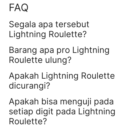
FAQ
Segala apa tersebut
Lightning Roulette?
Barang apa pro Lightning
Roulette ulung?
Apakah Lightning Roulette
dicurangi?
Apakah bisa menguji pada
setiap digit pada Lightning
Roulette?