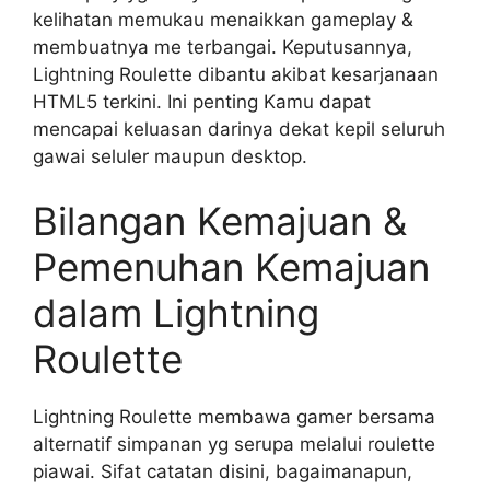
kelihatan memukau menaikkan gameplay &
membuatnya me terbangai. Keputusannya,
Lightning Roulette dibantu akibat kesarjanaan
HTML5 terkini. Ini penting Kamu dapat
mencapai keluasan darinya dekat kepil seluruh
gawai seluler maupun desktop.
Bilangan Kemajuan &
Pemenuhan Kemajuan
dalam Lightning
Roulette
Lightning Roulette membawa gamer bersama
alternatif simpanan yg serupa melalui roulette
piawai. Sifat catatan disini, bagaimanapun,