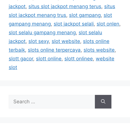
jackpot
,
situs slot jackpot menang terus
,
situs
slot jackpot menang trus
,
slot gampang
,
slot
gampang menang
,
slot jackpot selali
,
slot onlen
,
slot selalu gampang menang
,
slot selalu
jackpot
,
slot sexy
,
slot website
,
slots online
terbaik
,
slots online terpercaya
,
slots website
,
slott gacor
,
slott online
,
slott onlinee
,
website
slot
Search
for: