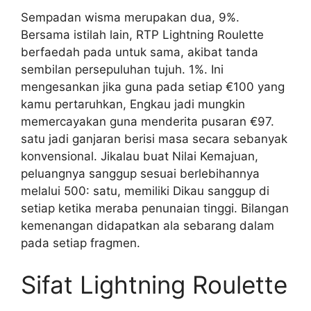
Sempadan wisma merupakan dua, 9%.
Bersama istilah lain, RTP Lightning Roulette
berfaedah pada untuk sama, akibat tanda
sembilan persepuluhan tujuh. 1%. Ini
mengesankan jika guna pada setiap €100 yang
kamu pertaruhkan, Engkau jadi mungkin
memercayakan guna menderita pusaran €97.
satu jadi ganjaran berisi masa secara sebanyak
konvensional. Jikalau buat Nilai Kemajuan,
peluangnya sanggup sesuai berlebihannya
melalui 500: satu, memiliki Dikau sanggup di
setiap ketika meraba penunaian tinggi. Bilangan
kemenangan didapatkan ala sebarang dalam
pada setiap fragmen.
Sifat Lightning Roulette