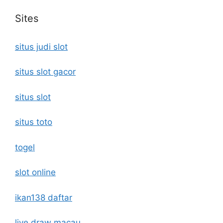
Sites
situs judi slot
situs slot gacor
situs slot
situs toto
togel
slot online
ikan138 daftar
live draw macau