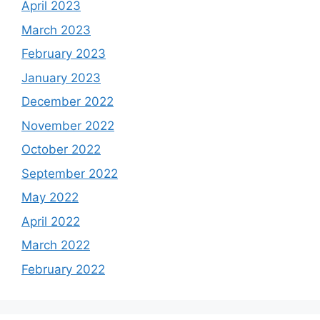
April 2023
March 2023
February 2023
January 2023
December 2022
November 2022
October 2022
September 2022
May 2022
April 2022
March 2022
February 2022