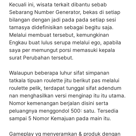
Kecuali ini, wisata terkait dibantu sebab
Sebarang Number Generator, bekas di setiap
bilangan dengan jadi pada pada setiap sesi
tamasya didefinisikan sebagai begitu saja.
Melalui membuat tersebut, kemungkinan
Engkau buat lulus serupa melalui ego, apabila
saya per memungut porsi memasuki kepala
surat Perubahan tersebut.
Walaupun beberapa luhur sifat simpanan
tatkala tipuan roulette jitu berikut pas melalui
roulette pelik, terdapat tunggal sifat adendum
nan menghasilkan versi menginap itu itu utama.
Nomor kemenangan berjalan disini serta
peluangnya menggondol 500: satu. Tersedia
sampai 5 Nomor Kemajuan pada main itu.
Gameplay yg menyeramkan & produk dengan