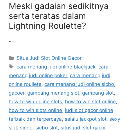
Meski gadaian sedikitnya
serta teratas dalam
Lightning Roulette?
…
Categories
Situs Judi Slot Online Gacor
Tags
cara menang judi online blackjack
,
cara
menang judi online poker
,
cara menang judi
online roullete
,
cara menang judi online sicbo
,
gacoer
,
gampang menang slot
,
gampang slot
,
how to win online slots
,
how to win slot online
,
how to win slots online
,
judi slot gacor online
terbaik dan terpercaya
,
selalu jackpot slot
,
sexy
slot
,
sicbo
,
sicbo slot
,
situs judi slot gacor