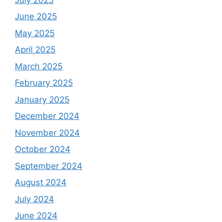
June 2025
May 2025
April 2025
March 2025
February 2025
January 2025
December 2024
November 2024
October 2024
September 2024
August 2024
July 2024
June 2024