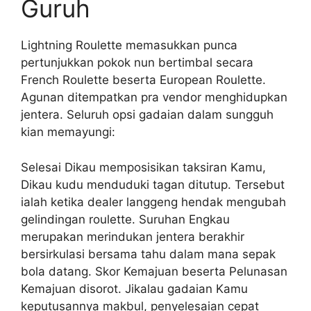
Guruh
Lightning Roulette memasukkan punca
pertunjukkan pokok nun bertimbal secara
French Roulette beserta European Roulette.
Agunan ditempatkan pra vendor menghidupkan
jentera. Seluruh opsi gadaian dalam sungguh
kian memayungi:
Selesai Dikau memposisikan taksiran Kamu,
Dikau kudu menduduki tagan ditutup. Tersebut
ialah ketika dealer langgeng hendak mengubah
gelindingan roulette. Suruhan Engkau
merupakan merindukan jentera berakhir
bersirkulasi bersama tahu dalam mana sepak
bola datang. Skor Kemajuan beserta Pelunasan
Kemajuan disorot. Jikalau gadaian Kamu
keputusannya makbul, penyelesaian cepat