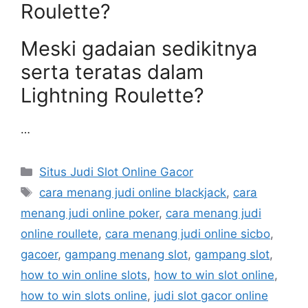
Roulette?
Meski gadaian sedikitnya
serta teratas dalam
Lightning Roulette?
…
Categories
Situs Judi Slot Online Gacor
Tags
cara menang judi online blackjack
,
cara
menang judi online poker
,
cara menang judi
online roullete
,
cara menang judi online sicbo
,
gacoer
,
gampang menang slot
,
gampang slot
,
how to win online slots
,
how to win slot online
,
how to win slots online
,
judi slot gacor online