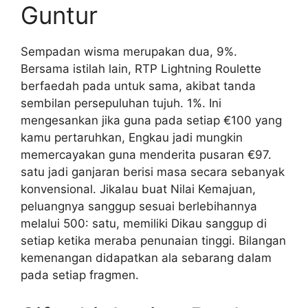
Guntur
Sempadan wisma merupakan dua, 9%.
Bersama istilah lain, RTP Lightning Roulette
berfaedah pada untuk sama, akibat tanda
sembilan persepuluhan tujuh. 1%. Ini
mengesankan jika guna pada setiap €100 yang
kamu pertaruhkan, Engkau jadi mungkin
memercayakan guna menderita pusaran €97.
satu jadi ganjaran berisi masa secara sebanyak
konvensional. Jikalau buat Nilai Kemajuan,
peluangnya sanggup sesuai berlebihannya
melalui 500: satu, memiliki Dikau sanggup di
setiap ketika meraba penunaian tinggi. Bilangan
kemenangan didapatkan ala sebarang dalam
pada setiap fragmen.