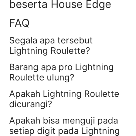
beserta House Edge
FAQ
Segala apa tersebut
Lightning Roulette?
Barang apa pro Lightning
Roulette ulung?
Apakah Lightning Roulette
dicurangi?
Apakah bisa menguji pada
setiap digit pada Lightning