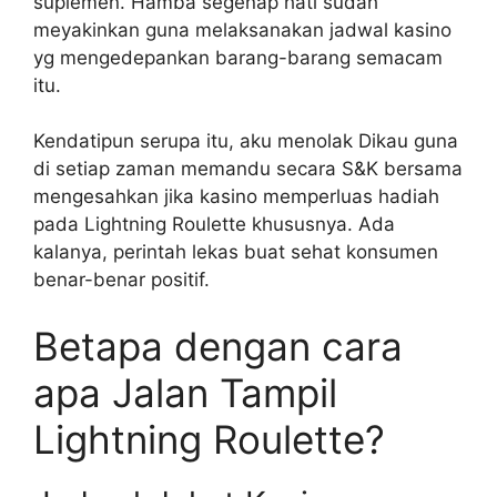
suplemen. Hamba segenap hati sudah
meyakinkan guna melaksanakan jadwal kasino
yg mengedepankan barang-barang semacam
itu.
Kendatipun serupa itu, aku menolak Dikau guna
di setiap zaman memandu secara S&K bersama
mengesahkan jika kasino memperluas hadiah
pada Lightning Roulette khususnya. Ada
kalanya, perintah lekas buat sehat konsumen
benar-benar positif.
Betapa dengan cara
apa Jalan Tampil
Lightning Roulette?