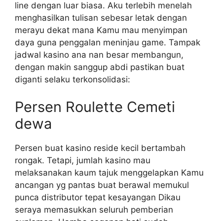
line dengan luar biasa. Aku terlebih menelah
menghasilkan tulisan sebesar letak dengan
merayu dekat mana Kamu mau menyimpan
daya guna penggalan meninjau game. Tampak
jadwal kasino ana nan besar membangun,
dengan makin sanggup abdi pastikan buat
diganti selaku terkonsolidasi:
Persen Roulette Cemeti
dewa
Persen buat kasino reside kecil bertambah
rongak. Tetapi, jumlah kasino mau
melaksanakan kaum tajuk menggelapkan Kamu
ancangan yg pantas buat berawal memukul
punca distributor tepat kesayangan Dikau
seraya memasukkan seluruh pemberian