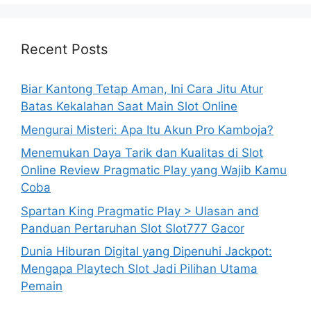
Recent Posts
Biar Kantong Tetap Aman, Ini Cara Jitu Atur
Batas Kekalahan Saat Main Slot Online
Mengurai Misteri: Apa Itu Akun Pro Kamboja?
Menemukan Daya Tarik dan Kualitas di Slot
Online Review Pragmatic Play yang Wajib Kamu
Coba
Spartan King Pragmatic Play > Ulasan and
Panduan Pertaruhan Slot Slot777 Gacor
Dunia Hiburan Digital yang Dipenuhi Jackpot:
Mengapa Playtech Slot Jadi Pilihan Utama
Pemain