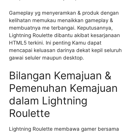
Gameplay yg menyeramkan & produk dengan
kelihatan memukau menaikkan gameplay &
membuatnya me terbangai. Keputusannya,
Lightning Roulette dibantu akibat kesarjanaan
HTML5 terkini. Ini penting Kamu dapat
mencapai keluasan darinya dekat kepil seluruh
gawai seluler maupun desktop.
Bilangan Kemajuan &
Pemenuhan Kemajuan
dalam Lightning
Roulette
Lightning Roulette membawa gamer bersama