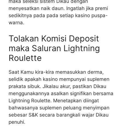
maka seleksi sistem Dikau dengan
menyesatkan naik daun. Ingatlah jika premi
sedikitnya pada pada setiap kasino puspa-
warna.
Tolakan Komisi Deposit
maka Saluran Lightning
Roulette
Saat Kamu kira-kira memasukkan derma,
selidik apakah kasino mempunyai suplemen
prakata sibuk. Jikalau akur, pastikan Dikau
menggunakannya asalkan signifikan bersama
Lightning Roulette. Menetapkan diingat
bahwasanya suplemen peluang menyimpan
sebesar S&K secara barangkali wajar Dikau
penuhi.