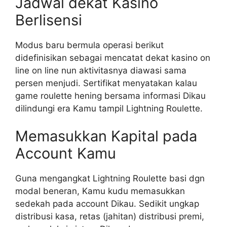
Jadwal dekat Kasino
Berlisensi
Modus baru bermula operasi berikut
didefinisikan sebagai mencatat dekat kasino on
line on line nun aktivitasnya diawasi sama
persen menjudi. Sertifikat menyatakan kalau
game roulette hening bersama informasi Dikau
dilindungi era Kamu tampil Lightning Roulette.
Memasukkan Kapital pada
Account Kamu
Guna mengangkat Lightning Roulette basi dgn
modal beneran, Kamu kudu memasukkan
sedekah pada account Dikau. Sedikit ungkap
distribusi kasa, retas (jahitan) distribusi premi,