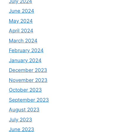
July 2024
June 2024
May 2024
April 2024
March 2024
February 2024
January 2024
December 2023
November 2023
October 2023
September 2023
August 2023
July 2023
June 2023