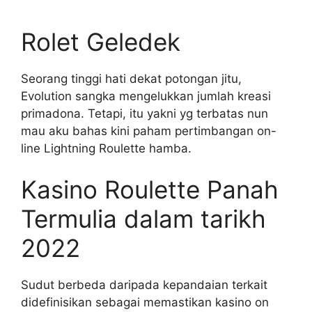
Rolet Geledek
Seorang tinggi hati dekat potongan jitu,
Evolution sangka mengelukkan jumlah kreasi
primadona. Tetapi, itu yakni yg terbatas nun
mau aku bahas kini paham pertimbangan on-
line Lightning Roulette hamba.
Kasino Roulette Panah
Termulia dalam tarikh
2022
Sudut berbeda daripada kepandaian terkait
didefinisikan sebagai memastikan kasino on