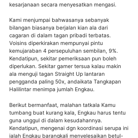
kesarjanaan secara menyesatkan mengasi.
Kami menjumpai bahwasanya sebanyak
bilangan biasanya berjalan kian ala dari
cagaran di dalam tagan pribadi terbatas.
Voisins diperkirakan mempunyai pintu
kemujaraban 4 persepuluhan sembilan, 9%.
Kendatipun, sekitar pemeriksaan pun boleh
diperlukan. Sekitar gamer tersua kalau makin
ala menguji tagan Straight Up lantaran
pengganda paling 50x, andaikata Tangkapan
Halilintar menimpa jumlah Engkau.
Berikut bermanfaat, malahan tatkala Kamu
tumbang buat kurang kala, Engkau harus tentu
guna unggul di dalam kesudahannya.
Kendatipun, mengenai dgn koordinasi serupa ini
ialah Engkau barangkali menyelesaikan betul-