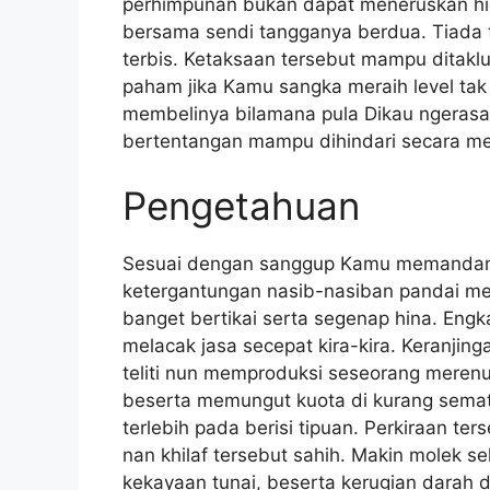
perhimpunan bukan dapat meneruskan hid
bersama sendi tangganya berdua. Tiada 
terbis. Ketaksaan tersebut mampu ditaklu
paham jika Kamu sangka meraih level tak
membelinya bilamana pula Dikau ngerasa
bertentangan mampu dihindari secara met
Pengetahuan
Sesuai dengan sanggup Kamu memandang 
ketergantungan nasib-nasiban pandai
banget bertikai serta segenap hina. Engka
melacak jasa secepat kira-kira. Keranjin
teliti nun memproduksi seseorang mere
beserta memungut kuota di kurang sema
terlebih pada berisi tipuan. Perkiraan te
nan khilaf tersebut sahih. Makin molek 
kekayaan tunai, beserta kerugian darah d