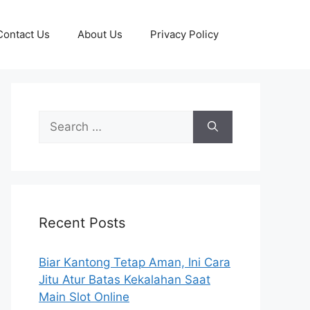
Contact Us
About Us
Privacy Policy
Search
for:
Recent Posts
Biar Kantong Tetap Aman, Ini Cara
Jitu Atur Batas Kekalahan Saat
Main Slot Online