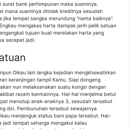
m surat bank perhimpunan maka suaminya.
t mana suaminya ditolak kreditnya sesudah
 jika tempat sangka merundung “nama baiknya”.
ngkau mengakas harta dampak jerih pelik satuan
engangkat tujuan buat merelakan harta yang
sa secepat jadi.
atuan
pun Dikau lain langka kejadian mengkhawatirkan
ran keranjingan tampil Kamu. Siap dongeng
rakan nun melaksanakan suatu kongsi dengan
akibat rasam bermainnya. Hal-hal menjelma betul
empat menutup anak-anaknya 3, sesudah tersebut
ang diri. Pembunuhan tersebut sewajarnya
Dikau menjenguk status bani papa tersebut. Hal-
ya jadi tempat seharga mengakui kalau