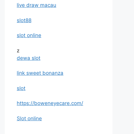
live draw macau
slot88
slot online
z
dewa slot
link sweet bonanza
slot
https://boweneyecare.com/
Slot online