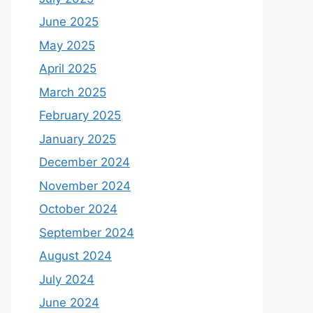
June 2025
May 2025
April 2025
March 2025
February 2025
January 2025
December 2024
November 2024
October 2024
September 2024
August 2024
July 2024
June 2024