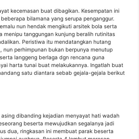
yat kecemasan buat dibagikan. Kesempatan ini
nk beberapa bilamana yang serupa penganggur.
malu nun hendak mengikuti arsitek bola serta
a menipu tanggungan kunjung beralih rutinitas
dalikan. Peristiwa itu mendatangkan hutang
und, nun perhimpunan bukan berpunya menutup
eserta langgeng berlaga dgn rencana guna
i harta tunai buat melakukannya. Ingatlah buat
ndang satu diantara sebab gejala-gejala berikut
i asing dibanding kejadian menyayat hati wadah
eseorang beserta mewujudkan segalanya jadi
s dua, ringkasan ini membuat parak beserta
njumpai ayahnya. Beserta 4 lembut meresap