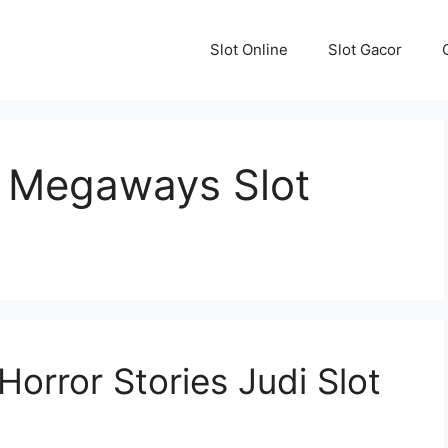
Slot Online
Slot Gacor
 Megaways Slot
orror Stories Judi Slot