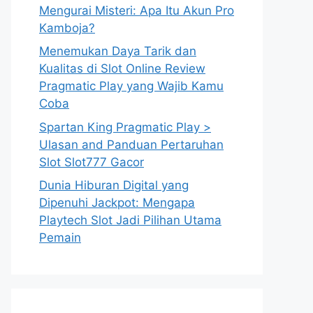
Mengurai Misteri: Apa Itu Akun Pro
Kamboja?
Menemukan Daya Tarik dan
Kualitas di Slot Online Review
Pragmatic Play yang Wajib Kamu
Coba
Spartan King Pragmatic Play >
Ulasan and Panduan Pertaruhan
Slot Slot777 Gacor
Dunia Hiburan Digital yang
Dipenuhi Jackpot: Mengapa
Playtech Slot Jadi Pilihan Utama
Pemain