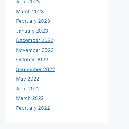
April 2023
March 2023
February 2023
January 2023
December 2022
November 2022
October 2022
September 2022
May 2022
April 2022
March 2022
February 2022