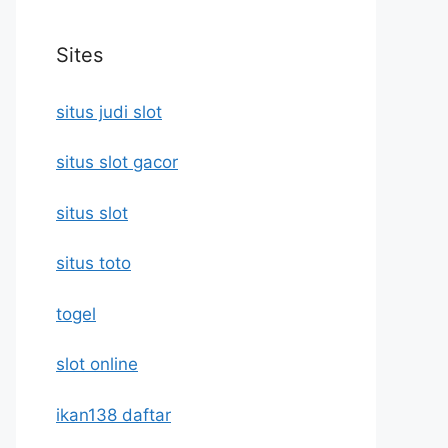
Sites
situs judi slot
situs slot gacor
situs slot
situs toto
togel
slot online
ikan138 daftar