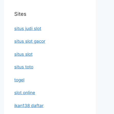
Sites
situs judi slot
situs slot gacor
situs slot
situs toto
togel
slot online
ikan138 daftar