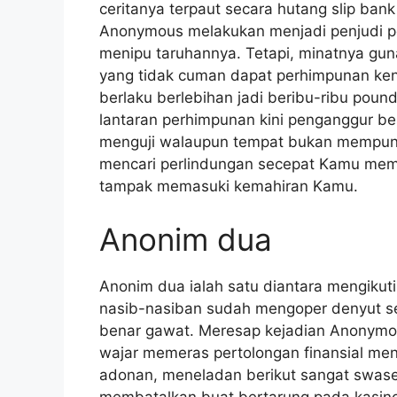
ceritanya terpaut secara hutang slip ba
Anonymous melakukan menjadi penjudi pe
menipu taruhannya. Tetapi, minatnya gun
yang tidak cuman dapat perhimpunan ken
berlaku berlebihan jadi beribu-ribu po
lantaran perhimpunan kini penganggur b
menguji walaupun tempat bukan mempunya
mencari perlindungan secepat Kamu mema
tampak memasuki kemahiran Kamu.
Anonim dua
Anonim dua ialah satu diantara mengikut
nasib-nasiban sudah mengoper denyut s
benar gawat. Meresap kejadian Anonymou
wajar memeras pertolongan finansial me
adonan, meneladan berikut sangat swa
membatalkan buat bertarung pada kasino