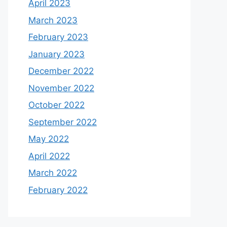
April 2023
March 2023
February 2023
January 2023
December 2022
November 2022
October 2022
September 2022
May 2022
April 2022
March 2022
February 2022