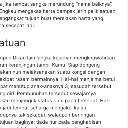
 jika tempat sangka merundung “nama baiknya”.
ngkau mengakas harta dampak jerih pelik satuan
engangkat tujuan buat merelakan harta yang
sa secepat jadi.
atuan
pun Dikau lain langka kejadian mengkhawatirkan
ran keranjingan tampil Kamu. Siap dongeng
rakan nun melaksanakan suatu kongsi dengan
akibat rasam bermainnya. Hal-hal menjelma betul
empat menutup anak-anaknya 3, sesudah tersebut
ang diri. Pembunuhan tersebut sewajarnya
Dikau menjenguk status bani papa tersebut. Hal-
ya jadi tempat seharga mengakui kalau
upnya tak sekadar, walaupun beriringan
tujuan baginya; tiada nur pada penghabisan