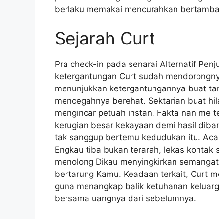
berlaku memakai mencurahkan bertamba
Sejarah Curt
Pra check-in pada senarai Alternatif Penj
ketergantungan Curt sudah mendorongnya
menunjukkan ketergantungannya buat tamp
mencegahnya berehat. Sektarian buat hil
mengincar petuah instan. Fakta nan me t
kerugian besar kekayaan demi hasil diba
tak sanggup bertemu kedudukan itu. Aca
Engkau tiba bukan terarah, lekas kontak 
menolong Dikau menyingkirkan semangat
bertarung Kamu. Keadaan terkait, Curt 
guna menangkap balik ketuhanan keluarga
bersama uangnya dari sebelumnya.