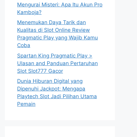
Mengurai Misteri: Apa Itu Akun Pro
Kamboja?
Menemukan Daya Tarik dan
Kualitas di Slot Online Review
Pragmatic Play yang Wajib Kamu
Coba
Spartan King Pragmatic Play >
Ulasan and Panduan Pertaruhan
Slot Slot777 Gacor
Dunia Hiburan Digital yang
Dipenuhi Jackpot: Mengapa
Playtech Slot Jadi Pilihan Utama
Pemain