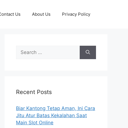
Contact Us
About Us
Privacy Policy
Search
for:
Recent Posts
Biar Kantong Tetap Aman, Ini Cara
Jitu Atur Batas Kekalahan Saat
Main Slot Online