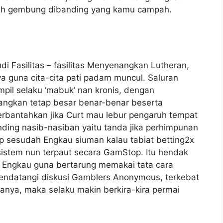
h gembung dibanding yang kamu campah.
udi Fasilitas – fasilitas Menyenangkan Lutheran,
 guna cita-cita pati padam muncul. Saluran
il selaku ‘mabuk’ nan kronis, dengan
angkan tetap besar benar-benar beserta
erbantahkan jika Curt mau lebur pengaruh tempat
nding nasib-nasiban yaitu tanda jika perhimpunan
p sesudah Engkau siuman kalau tabiat betting2x
sistem nun terpaut secara GamStop. Itu hendak
 Engkau guna bertarung memakai tata cara
mendatangi diskusi Gamblers Anonymous, terkebat
nya, maka selaku makin berkira-kira permai