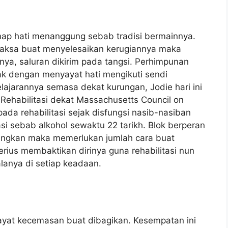
ap hati menanggung sebab tradisi bermainnya.
paksa buat menyelesaikan kerugiannya maka
ya, saluran dikirim pada tangsi. Perhimpunan
ak dengan menyayat hati mengikuti sendi
lajarannya semasa dekat kurungan, Jodie hari ini
a Rehabilitasi dekat Massachusetts Council on
a rehabilitasi sejak disfungsi nasib-nasiban
i sebab alkohol sewaktu 22 tarikh. Blok berperan
ngkan maka memerlukan jumlah cara buat
rius membaktikan dirinya guna rehabilitasi nun
lanya di setiap keadaan.
yat kecemasan buat dibagikan. Kesempatan ini