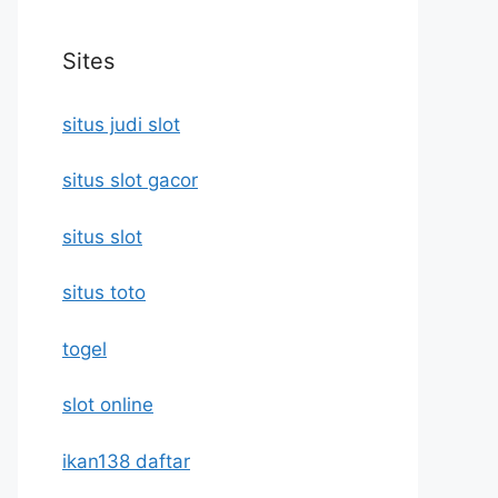
Sites
situs judi slot
situs slot gacor
situs slot
situs toto
togel
slot online
ikan138 daftar