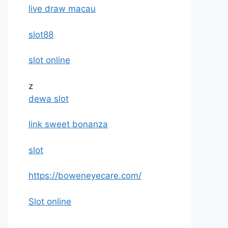
live draw macau
slot88
slot online
z
dewa slot
link sweet bonanza
slot
https://boweneyecare.com/
Slot online