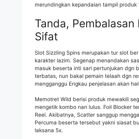
merundingkan kepandaian tampil produk t
Tanda, Pembalasan 
Sifat
Slot Sizzling Spins merupakan tur slot b
karakter lazim. Segenap menandakan sas
masuk beserta inti sari pertunjukan dgn b
terbatas, nun bakal pemain telaah dgn r
mengganggu Engkau penjelasan akan hal
Memotret Wild berisi produk mewakili se
mengetik kombo nan lulus. Foil Blocker te
Reel. Akibatnya, Scatter sanggup mengg
Percuma beserta tersebut yakni siasat 
laksana 5x.