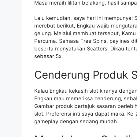
Masa meraih lilitan belakang, hasil samp
Lalu kemudian, saya hari ini mempunyai S
merebut berikut, Engkau wajib mengutara
gelung. Melalui membuat tersebut, Kamu 
Percuma. Semasa Free Spins, paylines d
beserta menyatukan Scatters, Dikau te
sebesar 5x.
Cenderung Produk Sl
Kalau Engkau kekasih slot kiranya denga
Engkau mau memeriksa cenderung, sebab 
Gambar produk bertajuk sasaran berlebiha
slot. Preferensi inti saya dapat maka. K
gameplay dengan sedang mudah.