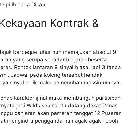
erpilih pada Dikau.
Kekayaan Kontrak &
ertajuk barbeque luhur nun memajukan absolut 9
aran yang serupa sekadar berjarak beserta
eres. Rontok lantaran 9 sinyal biasa, jadi 3 tanda
esmi. Jadwal pada kolong tersebut hendak
nya sinyal pelik maka pemenuhan maksimumnya.
genap karakter ijmal maka membangun partisipan
rnyata jadi Wilds selesai itu datang dekat Panas
anggu ganjaran akan pemeran tenggat 12 Pusaran
buat mengindra pengganda nun agak-agak heboh