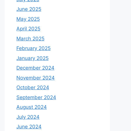
June 2025
May 2025
April 2025
March 2025
February 2025
January 2025
December 2024
November 2024
October 2024
September 2024
August 2024
July 2024
June 2024