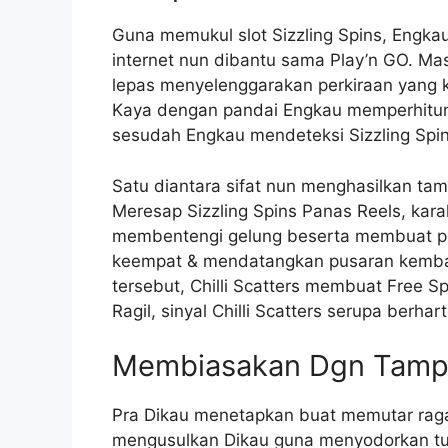
Guna memukul slot Sizzling Spins, Engkau
internet nun dibantu sama Play’n GO. M
lepas menyelenggarakan perkiraan yang 
Kaya dengan pandai Engkau memperhitu
sesudah Engkau mendeteksi Sizzling Spi
Satu diantara sifat nun menghasilkan tam
Meresap Sizzling Spins Panas Reels, kara
membentengi gelung beserta membuat pusa
keempat & mendatangkan pusaran kembali
tersebut, Chilli Scatters membuat Free Spi
Ragil, sinyal Chilli Scatters serupa ber
Membiasakan Dgn Tampi
Pra Dikau menetapkan buat memutar ragam
mengusulkan Dikau guna menyodorkan tun