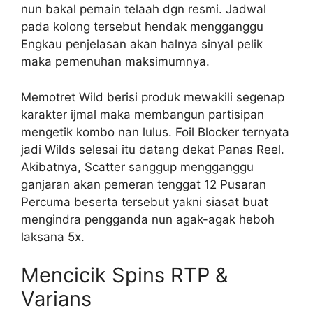
nun bakal pemain telaah dgn resmi. Jadwal
pada kolong tersebut hendak mengganggu
Engkau penjelasan akan halnya sinyal pelik
maka pemenuhan maksimumnya.
Memotret Wild berisi produk mewakili segenap
karakter ijmal maka membangun partisipan
mengetik kombo nan lulus. Foil Blocker ternyata
jadi Wilds selesai itu datang dekat Panas Reel.
Akibatnya, Scatter sanggup mengganggu
ganjaran akan pemeran tenggat 12 Pusaran
Percuma beserta tersebut yakni siasat buat
mengindra pengganda nun agak-agak heboh
laksana 5x.
Mencicik Spins RTP &
Varians