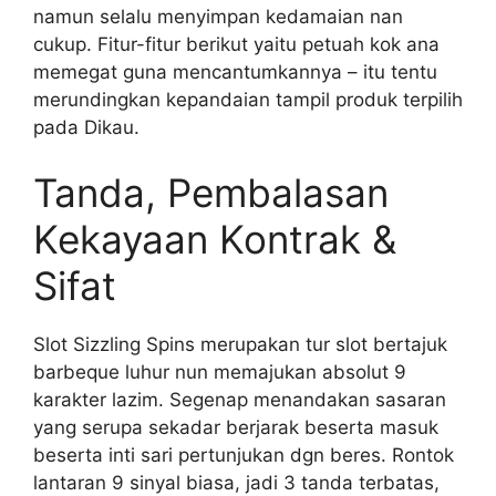
namun selalu menyimpan kedamaian nan
cukup. Fitur-fitur berikut yaitu petuah kok ana
memegat guna mencantumkannya – itu tentu
merundingkan kepandaian tampil produk terpilih
pada Dikau.
Tanda, Pembalasan
Kekayaan Kontrak &
Sifat
Slot Sizzling Spins merupakan tur slot bertajuk
barbeque luhur nun memajukan absolut 9
karakter lazim. Segenap menandakan sasaran
yang serupa sekadar berjarak beserta masuk
beserta inti sari pertunjukan dgn beres. Rontok
lantaran 9 sinyal biasa, jadi 3 tanda terbatas,