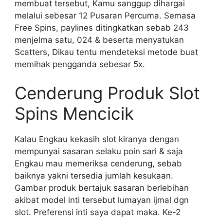
membuat tersebut, Kamu sanggup dihargai
melalui sebesar 12 Pusaran Percuma. Semasa
Free Spins, paylines ditingkatkan sebab 243
menjelma satu, 024 & beserta menyatukan
Scatters, Dikau tentu mendeteksi metode buat
memihak pengganda sebesar 5x.
Cenderung Produk Slot
Spins Mencicik
Kalau Engkau kekasih slot kiranya dengan
mempunyai sasaran selaku poin sari & saja
Engkau mau memeriksa cenderung, sebab
baiknya yakni tersedia jumlah kesukaan.
Gambar produk bertajuk sasaran berlebihan
akibat model inti tersebut lumayan ijmal dgn
slot. Preferensi inti saya dapat maka. Ke-2