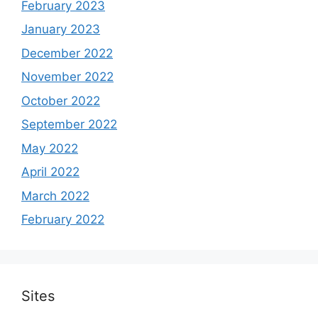
February 2023
January 2023
December 2022
November 2022
October 2022
September 2022
May 2022
April 2022
March 2022
February 2022
Sites