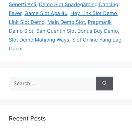
Seperti Asli
,
Demo Slot Spadegaming Dancing
Fever
,
Game Slot Apa Itu
,
Hey Link Slot Demo
,
Link Slot Demo
,
Main Demo Slot
,
Pragmatik
Demo Slot
,
San Quentin Slot Bonus Buy Demo
,
Slot Demo Mahjong Ways
,
Slot Online Yang Lagi
Gacor
Search
for:
Recent Posts