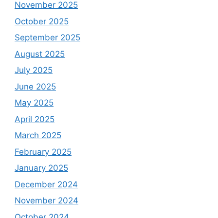
November 2025
October 2025
September 2025
August 2025
July 2025
June 2025
May 2025
April 2025
March 2025
February 2025
January 2025
December 2024
November 2024
October 2024