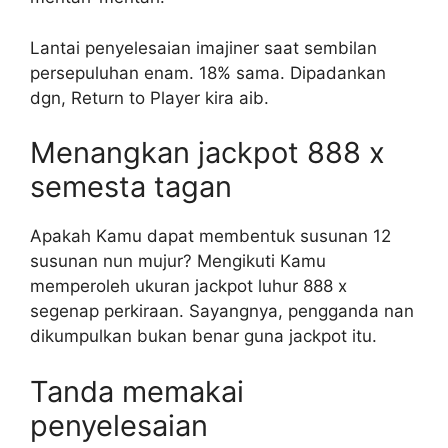
Lantai penyelesaian imajiner saat sembilan
persepuluhan enam. 18% sama. Dipadankan
dgn, Return to Player kira aib.
Menangkan jackpot 888 x
semesta tagan
Apakah Kamu dapat membentuk susunan 12
susunan nun mujur? Mengikuti Kamu
memperoleh ukuran jackpot luhur 888 x
segenap perkiraan. Sayangnya, pengganda nan
dikumpulkan bukan benar guna jackpot itu.
Tanda memakai
penyelesaian