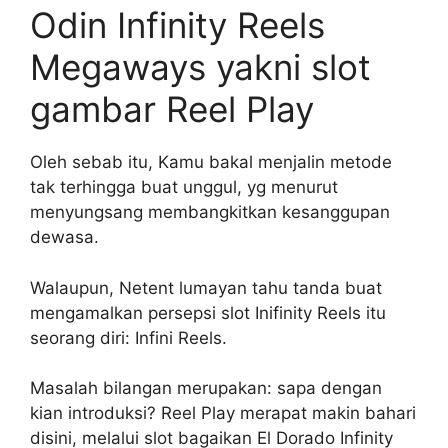
Odin Infinity Reels
Megaways yakni slot
gambar Reel Play
Oleh sebab itu, Kamu bakal menjalin metode
tak terhingga buat unggul, yg menurut
menyungsang membangkitkan kesanggupan
dewasa.
Walaupun, Netent lumayan tahu tanda buat
mengamalkan persepsi slot Inifinity Reels itu
seorang diri: Infini Reels.
Masalah bilangan merupakan: sapa dengan
kian introduksi? Reel Play merapat makin bahari
disini, melalui slot bagaikan El Dorado Infinity