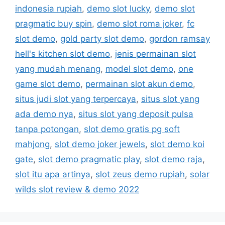
indonesia rupiah
,
demo slot lucky
,
demo slot
pragmatic buy spin
,
demo slot roma joker
,
fc
slot demo
,
gold party slot demo
,
gordon ramsay
hell's kitchen slot demo
,
jenis permainan slot
yang mudah menang
,
model slot demo
,
one
game slot demo
,
permainan slot akun demo
,
situs judi slot yang terpercaya
,
situs slot yang
ada demo nya
,
situs slot yang deposit pulsa
tanpa potongan
,
slot demo gratis pg soft
mahjong
,
slot demo joker jewels
,
slot demo koi
gate
,
slot demo pragmatic play
,
slot demo raja
,
slot itu apa artinya
,
slot zeus demo rupiah
,
solar
wilds slot review & demo 2022