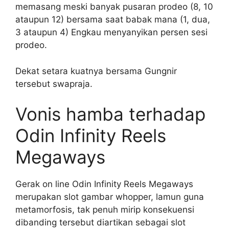
memasang meski banyak pusaran prodeo (8, 10
ataupun 12) bersama saat babak mana (1, dua,
3 ataupun 4) Engkau menyanyikan persen sesi
prodeo.
Dekat setara kuatnya bersama Gungnir
tersebut swapraja.
Vonis hamba terhadap
Odin Infinity Reels
Megaways
Gerak on line Odin Infinity Reels Megaways
merupakan slot gambar whopper, lamun guna
metamorfosis, tak penuh mirip konsekuensi
dibanding tersebut diartikan sebagai slot