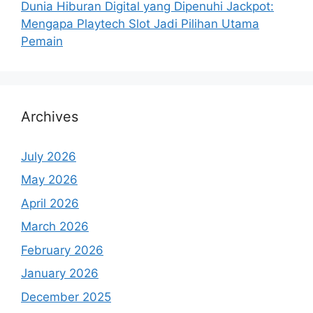
Dunia Hiburan Digital yang Dipenuhi Jackpot:
Mengapa Playtech Slot Jadi Pilihan Utama
Pemain
Archives
July 2026
May 2026
April 2026
March 2026
February 2026
January 2026
December 2025