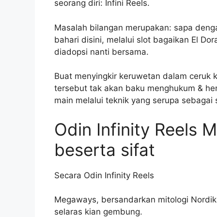
seorang diri: Infini Reels.
Masalah bilangan merupakan: sapa dengan
bahari disini, melalui slot bagaikan El Dor
diadopsi nanti bersama.
Buat menyingkir keruwetan dalam ceruk k
tersebut tak akan baku menghukum & hen
main melalui teknik yang serupa sebagai 
Odin Infinity Reels
beserta sifat
Secara Odin Infinity Reels
Megaways, bersandarkan mitologi Nordik, 
selaras kian gembung.