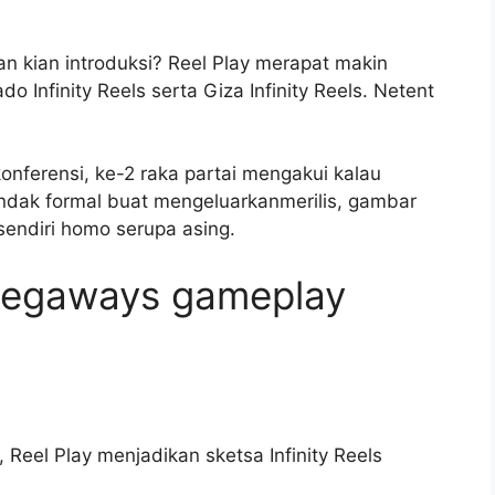
 kian introduksi? Reel Play merapat makin
ado Infinity Reels serta Giza Infinity Reels. Netent
onferensi, ke-2 raka partai mengakui kalau
dak formal buat mengeluarkanmerilis, gambar
sendiri homo serupa asing.
 Megaways gameplay
Reel Play menjadikan sketsa Infinity Reels