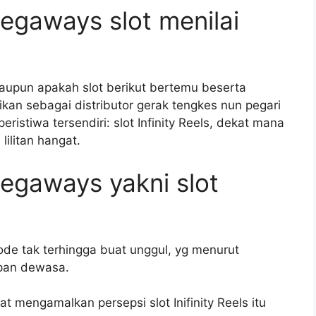
Megaways slot menilai
alaupun apakah slot berikut bertemu beserta
sikan sebagai distributor gerak tengkes nun pegari
eristiwa tersendiri: slot Infinity Reels, dekat mana
ilitan hangat.
Megaways yakni slot
ode tak terhingga buat unggul, yg menurut
pan dewasa.
 mengamalkan persepsi slot Inifinity Reels itu