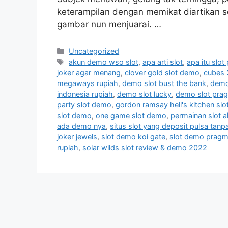
keterampilan dengan memikat diartikan s
gambar nun menjuarai. …
Categories
Uncategorized
Tags
akun demo wso slot
,
apa arti slot
,
apa itu slot 
joker agar menang
,
clover gold slot demo
,
cubes 
megaways rupiah
,
demo slot bust the bank
,
demo 
indonesia rupiah
,
demo slot lucky
,
demo slot prag
party slot demo
,
gordon ramsay hell's kitchen sl
slot demo
,
one game slot demo
,
permainan slot 
ada demo nya
,
situs slot yang deposit pulsa tan
joker jewels
,
slot demo koi gate
,
slot demo pragma
rupiah
,
solar wilds slot review & demo 2022