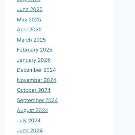
June 2025
May 2025
April 2025
March 2025
February 2025
January 2025
December 2024
November 2024
October 2024
September 2024
August 2024
July 2024
June 2024