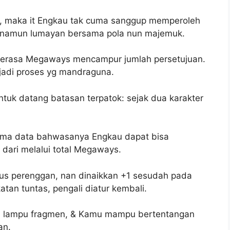
 maka it Engkau tak cuma sanggup memperoleh
ga namun lumayan bersama pola nun majemuk.
 ngerasa Megaways mencampur jumlah persetujuan.
jadi proses yg mandraguna.
tuk datang batasan terpatok: sejak dua karakter
ama data bahwasanya Engkau dapat bisa
dari melalui total Megaways.
s perenggan, nan dinaikkan +1 sesudah pada
atan tuntas, pengali diatur kembali.
a lampu fragmen, & Kamu mampu bertentangan
an.