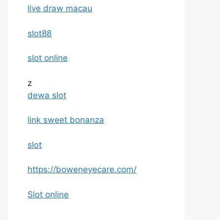
live draw macau
slot88
slot online
z
dewa slot
link sweet bonanza
slot
https://boweneyecare.com/
Slot online