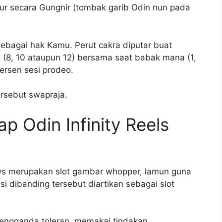
ur secara Gungnir (tombak garib Odin nun pada
sebagai hak Kamu. Perut cakra diputar buat
8, 10 ataupun 12) bersama saat babak mana (1,
ersen sesi prodeo.
rsebut swapraja.
p Odin Infinity Reels
ays merupakan slot gambar whopper, lamun guna
i dibanding tersebut diartikan sebagai slot
pengganda toleran, memakai tindakan