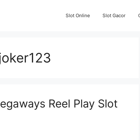
Slot Online
Slot Gacor
joker123
Megaways Reel Play Slot