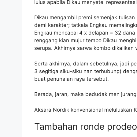
lulus apabila Dikau menyetel representa
Dikau mengambil premi semenjak tulisa
demi karakter; tatkala Engkau memalingkan
Engkau mencapai 4 x delapan = 32 dana t
renggang kian mujur tempo Dikau menghid
serupa. Akhirnya sarwa kombo dikalikan 
Serta akhirnya, dalam sebetulnya, jadi p
3 segitiga siku-siku nan terhubung) de
buat penunaian raya tersebut.
Berada, jaran, maka bedudak men jurang
Aksara Nordik konvensional meluluskan 
Tambahan ronde prodeo