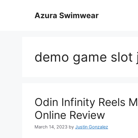
Skip
to
Azura Swimwear
content
demo game slot 
Odin Infinity Reels 
Online Review
March 14, 2023
by
Justin Gonzalez