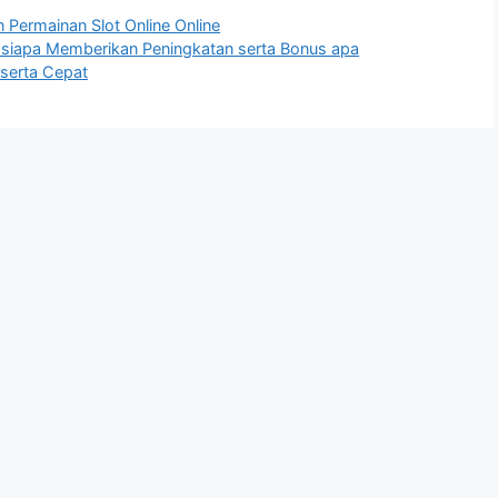
 Permainan Slot Online Online
 siapa Memberikan Peningkatan serta Bonus apa
 serta Cepat