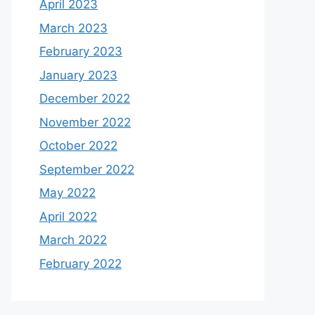
April 2023
March 2023
February 2023
January 2023
December 2022
November 2022
October 2022
September 2022
May 2022
April 2022
March 2022
February 2022