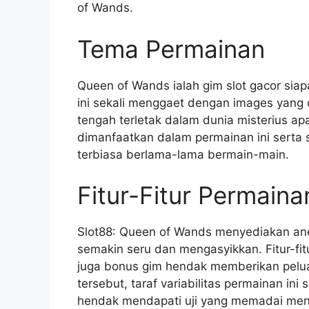
of Wands.
Tema Permainan
Queen of Wands ialah gim slot gacor siap
ini sekali menggaet dengan images yang c
tengah terletak dalam dunia misterius a
dimanfaatkan dalam permainan ini sert
terbiasa berlama-lama bermain-main.
Fitur-Fitur Permaina
Slot88: Queen of Wands menyediakan an
semakin seru dan mengasyikkan. Fitur-fit
juga bonus gim hendak memberikan pelua
tersebut, taraf variabilitas permainan ini
hendak mendapati uji yang memadai mengg