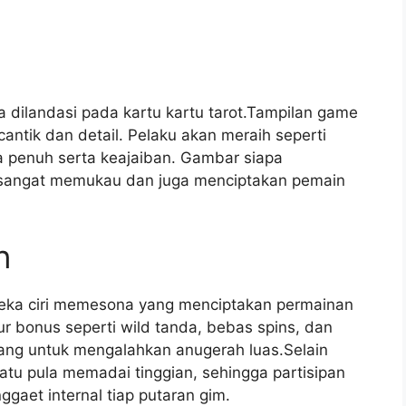
a dilandasi pada kartu kartu tarot.Tampilan game
antik dan detail. Pelaku akan meraih seperti
pa penuh serta keajaiban. Gambar siapa
a sangat memukau dan juga menciptakan pemain
n
eka ciri memesona yang menciptakan permainan
ur bonus seperti wild tanda, bebas spins, dan
ng untuk mengalahkan anugerah luas.Selain
 satu pula memadai tinggian, sehingga partisipan
aet internal tiap putaran gim.