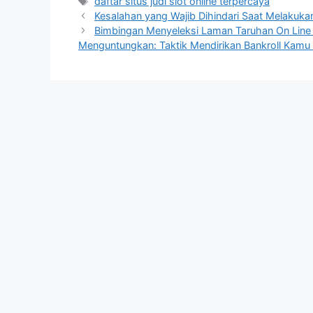
Tags
daftar situs judi slot online terpercaya
Kesalahan yang Wajib Dihindari Saat Melakukan
Bimbingan Menyeleksi Laman Taruhan On Line
Menguntungkan: Taktik Mendirikan Bankroll Kamu