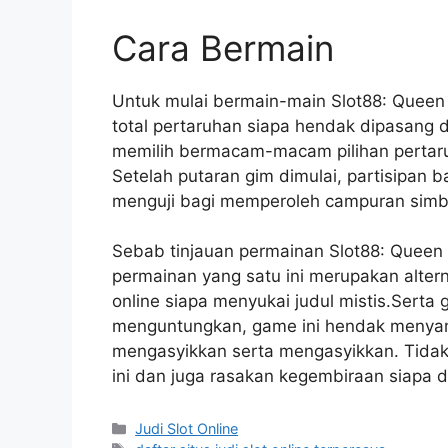
Cara Bermain
Untuk mulai bermain-main Slot88: Queen
total pertaruhan siapa hendak dipasang d
memilih bermacam-macam pilihan pertar
Setelah putaran gim dimulai, partisipan 
menguji bagi memperoleh campuran simb
Sebab tinjauan permainan Slot88: Queen 
permainan yang satu ini merupakan altern
online siapa menyukai judul mistis.Serta 
menguntungkan, game ini hendak menya
mengasyikkan serta mengasyikkan. Tidak
ini dan juga rasakan kegembiraan siapa d
Categories
Judi Slot Online