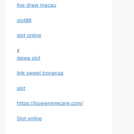
live draw macau
slot88
slot online
z
dewa slot
link sweet bonanza
slot
https://boweneyecare.com/
Slot online