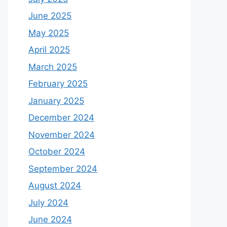
June 2025
May 2025
April 2025
March 2025
February 2025
January 2025
December 2024
November 2024
October 2024
September 2024
August 2024
July 2024
June 2024