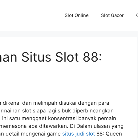
Slot Online
Slot Gacor
an Situs Slot 88:
in dikenal dan melimpah disukai dengan para
rmainan slot siapa lagi sibuk diperbincangkan
 ini satu menggaet konsentrasi banyak pemain
i memesona apa ditawarkan. Di Dalam ulasan yang
gan detail mengenai game
situs judi slot
88: Queen