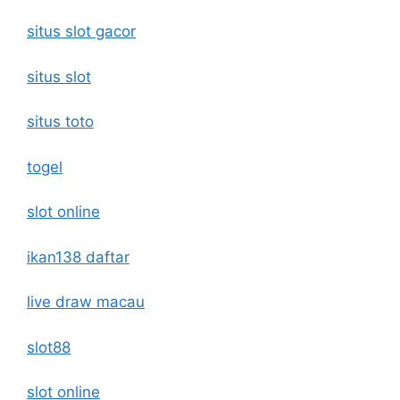
situs slot gacor
situs slot
situs toto
togel
slot online
ikan138 daftar
live draw macau
slot88
slot online