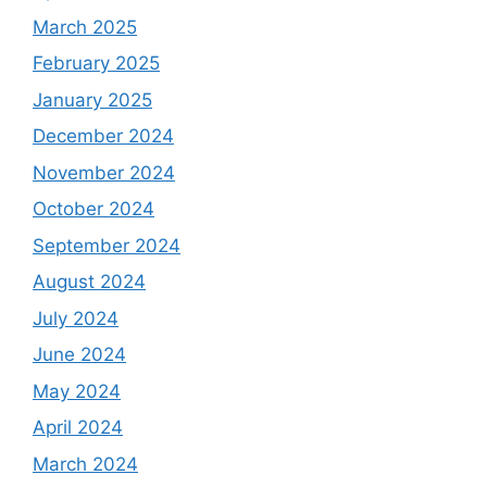
March 2025
February 2025
January 2025
December 2024
November 2024
October 2024
September 2024
August 2024
July 2024
June 2024
May 2024
April 2024
March 2024