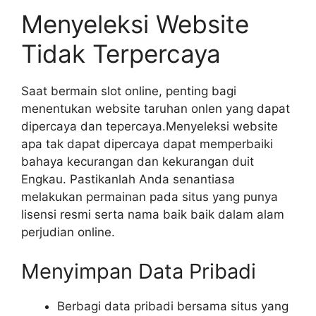
Menyeleksi Website
Tidak Terpercaya
Saat bermain slot online, penting bagi
menentukan website taruhan onlen yang dapat
dipercaya dan tepercaya.Menyeleksi website
apa tak dapat dipercaya dapat memperbaiki
bahaya kecurangan dan kekurangan duit
Engkau. Pastikanlah Anda senantiasa
melakukan permainan pada situs yang punya
lisensi resmi serta nama baik baik dalam alam
perjudian online.
Menyimpan Data Pribadi
Berbagi data pribadi bersama situs yang