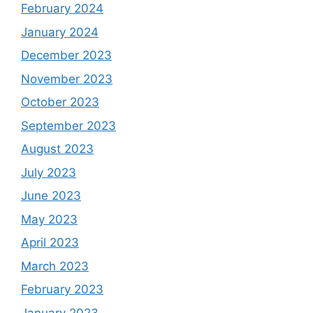
February 2024
January 2024
December 2023
November 2023
October 2023
September 2023
August 2023
July 2023
June 2023
May 2023
April 2023
March 2023
February 2023
January 2023