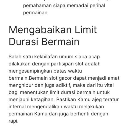
pemahaman siapa memadai perihal
permainan
Mengabaikan Limit
Durasi Bermain
Salah satu kekhilafan umum siapa acap
dilakukan dengan partisipan slot adalah
mengesampingkan batas waktu
bermain.Bermain slot gacor dapat menjadi amat
menghibur dan juga adiktif, maka dari itu vital
bagi menentukan limit durasi bermain untuk
menjauhi ketagihan. Pastikan Kamu ajeg teratur
internal mengendalikan waktu melakukan
permainan Kamu dan juga berhenti dengan
rapi.