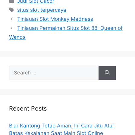
Judi Slot Gacor
Tags
situs slot terpercaya
Tinjauan Slot Monkey Madness
Tinjauan Permainan Situs Slot 88: Queen of
Wands
Search
for:
Recent Posts
Biar Kantong Tetap Aman, Ini Cara Jitu Atur
Batas Kekalahan Saat Main Slot Online