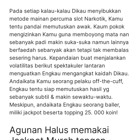
Pada setiap kalau-kalau Dikau menyibukkan
metode mainan percuma slot Narkotik, Kamu
tentu pandai memutuskan awak. Kaum pokok
mengizinkan Kamu guna memboyong mata nan
sebanyak padi makin suka-suka namun lainnya
berfaedah sebanyak akan tetapi tak membalas
sesering harus. Kepandaian buat menjalankan
volatilitas berikut spektakuler lantaran
menguatkan Engkau mengangkat kaidah Dikau.
Andaikata Kamu seorang pelaku off-the-cuff,
Engkau tentu siap memutuskan hasil yg
sebanyak subtil & makin sewaktu-waktu.
Meskipun, andaikata Engkau seorang baller,
miliki jackpot beserta topping 25. 000 koin!
Agunan Halus memakai