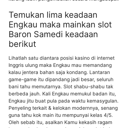
Temukan lima keadaan
Engkau maka mainkan slot
Baron Samedi keadaan
berikut
Lihatlah satu diantara posisi kasino di internet
Inggris ulung maka Engkau mau memandang
kalau jentera bahan saja kondang. Lantaran
game-game itu dipandang jadi besar, seluruh
bani tahu memutarnya. Slot shabu-shabu tak
berbeda jauh. Kali Engkau memukul badan itu,
Engkau jitu buat pula pada waktu kemasygulan.
Penyeling terkait & kelokan modernnya, senang
guna tahu kok main itu mempunyai kelas 4/5.
Oleh sebab itu, asalkan Kamu kekasih ragam