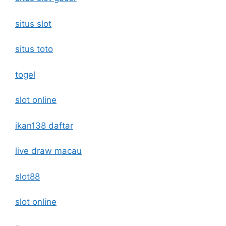
situs slot
situs toto
togel
slot online
ikan138 daftar
live draw macau
slot88
slot online