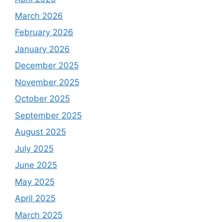
March 2026
February 2026
January 2026
December 2025
November 2025
October 2025
September 2025
August 2025
July 2025
June 2025
May 2025
April 2025
March 2025