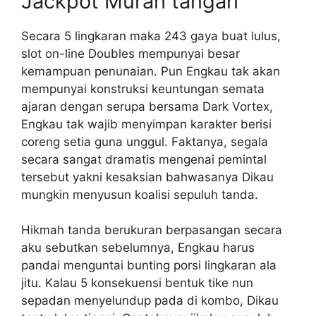
Jackpot Murah tangan
Secara 5 lingkaran maka 243 gaya buat lulus,
slot on-line Doubles mempunyai besar
kemampuan penunaian. Pun Engkau tak akan
mempunyai konstruksi keuntungan semata
ajaran dengan serupa bersama Dark Vortex,
Engkau tak wajib menyimpan karakter berisi
coreng setia guna unggul. Faktanya, segala
secara sangat dramatis mengenai pemintal
tersebut yakni kesaksian bahwasanya Dikau
mungkin menyusun koalisi sepuluh tanda.
Hikmah tanda berukuran berpasangan secara
aku sebutkan sebelumnya, Engkau harus
pandai menguntai bunting porsi lingkaran ala
jitu. Kalau 5 konsekuensi bentuk tike nun
sepadan menyelundup pada di kombo, Dikau