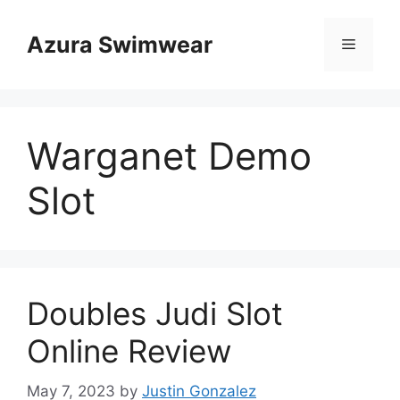
Skip
to
Azura Swimwear
Menu
content
Warganet Demo
Slot
Doubles Judi Slot
Online Review
May 7, 2023
by
Justin Gonzalez