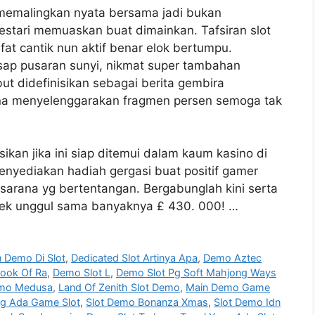
n memalingkan nyata bersama jadi bukan
stari memuaskan buat dimainkan. Tafsiran slot
fat cantik nun aktif benar elok bertumpu.
ap pusaran sunyi, nikmat super tambahan
t didefinisikan sebagai berita gembira
na menyelenggarakan fragmen persen semoga tak
ikan jika ini siap ditemui dalam kaum kasino di
menyediakan hadiah gergasi buat positif gamer
rana yg bertentangan. Bergabunglah kini serta
spek unggul sama banyaknya £ 430. 000! …
 Demo Di Slot
,
Dedicated Slot Artinya Apa
,
Demo Aztec
Book Of Ra
,
Demo Slot L
,
Demo Slot Pg Soft Mahjong Ways
emo Medusa
,
Land Of Zenith Slot Demo
,
Main Demo Game
ng Ada Game Slot
,
Slot Demo Bonanza Xmas
,
Slot Demo Idn