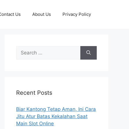
Contact Us
About Us
Privacy Policy
Search
for:
Recent Posts
Biar Kantong Tetap Aman, Ini Cara
Jitu Atur Batas Kekalahan Saat
Main Slot Online