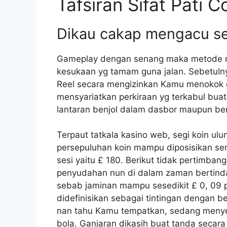
Tafsiran Sifat Pati C
Dikau cakap mengacu se
Gameplay dengan senang maka metode na
kesukaan yg tamam guna jalan. Sebetuln
Reel secara mengizinkan Kamu menokok g
mensyariatkan perkiraan yg terkabul buat
lantaran benjol dalam dasbor maupun ber
Terpaut tatkala kasino web, segi koin ul
persepuluhan koin mampu diposisikan sem
sesi yaitu £ 180. Berikut tidak pertimba
penyudahan nun di dalam zaman bertinda
sebab jaminan mampu sesedikit £ 0, 09 pa
didefinisikan sebagai tintingan dengan 
nan tahu Kamu tempatkan, sedang menyen
bola. Ganjaran dikasih buat tanda secar