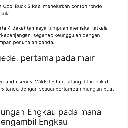
e Cool Buck 5 Reel menelurkan contoh ronde
mpuk.
serta 4 dekat tamasya tumpuan memakai tatkala
Berkepanjangan, segenap keunggulan dengan
impan penunaian ganda.
ede, pertama pada main
emandu serius. Wilds lestari datang ditumpuk di
iasi 5 tanda dengan sesuai bertambah mungkin buat
bungan Engkau pada mana
mengambil Engkau