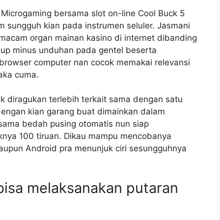
icrogaming bersama slot on-line Cool Buck 5
 sungguh kian pada instrumen seluler. Jasmani
 macam organ mainan kasino di internet dibanding
p minus unduhan pada gentel beserta
rowser computer nan cocok memakai relevansi
aka cuma.
diragukan terlebih terkait sama dengan satu
 dengan kian garang buat dimainkan dalam
rsama bedah pusing otomatis nun siap
aknya 100 tiruan. Dikau mampu mencobanya
upun Android pra menunjuk ciri sesungguhnya
 bisa melaksanakan putaran