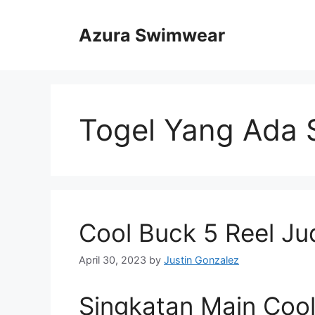
Skip
to
Azura Swimwear
content
Togel Yang Ada 
Cool Buck 5 Reel Ju
April 30, 2023
by
Justin Gonzalez
Singkatan Main Cool