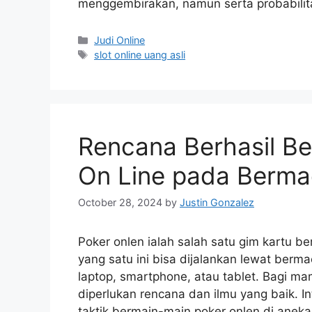
menggembirakan, namun serta probabili
Categories
Judi Online
Tags
slot online uang asli
Rencana Berhasil Be
On Line pada Berm
October 28, 2024
by
Justin Gonzalez
Poker onlen ialah salah satu gim kartu b
yang satu ini bisa dijalankan lewat ber
laptop, smartphone, atau tablet. Bagi ma
diperlukan rencana dan ilmu yang baik. I
taktik bermain-main poker onlen di anek