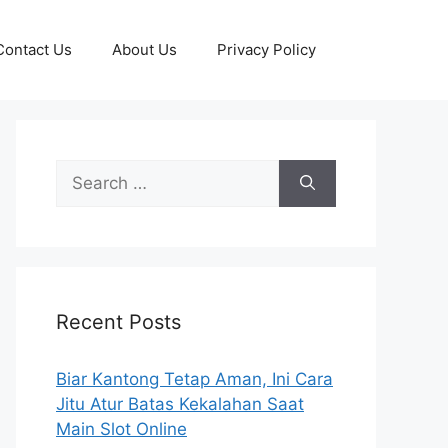
Contact Us
About Us
Privacy Policy
Search
for:
Recent Posts
Biar Kantong Tetap Aman, Ini Cara
Jitu Atur Batas Kekalahan Saat
Main Slot Online