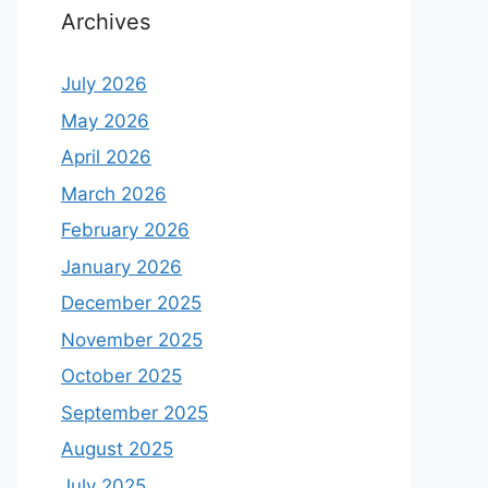
Archives
July 2026
May 2026
April 2026
March 2026
February 2026
January 2026
December 2025
November 2025
October 2025
September 2025
August 2025
July 2025