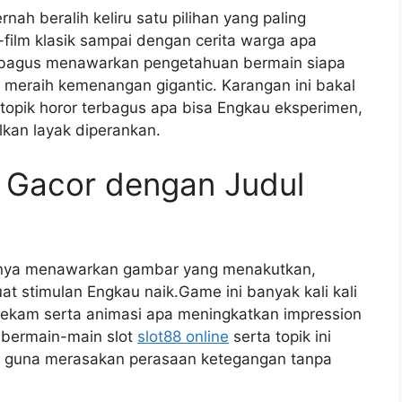
rnah beralih keliru satu pilihan yang paling
film klasik sampai dengan cerita warga apa
erbagus menawarkan pengetahuan bermain siapa
meraih kemenangan gigantic. Karangan ini bakal
 topik horor terbagus apa bisa Engkau eksperimen,
lkan layak diperankan.
t Gacor dengan Judul
hanya menawarkan gambar yang menakutkan,
t stimulan Engkau naik.Game ini banyak kali kali
ekam serta animasi apa meningkatkan impression
 bermain-main slot
slot88 online
serta topik ini
 guna merasakan perasaan ketegangan tanpa