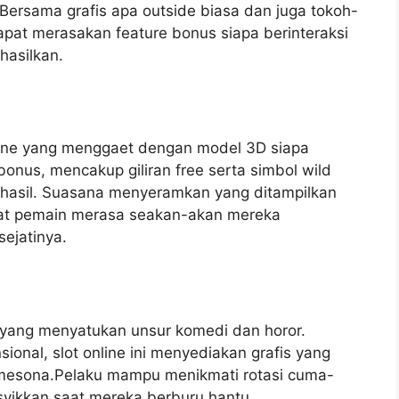
 Bersama grafis apa outside biasa dan juga tokoh-
 dapat merasakan feature bonus siapa berinteraksi
hasilkan.
nline yang menggaet dengan model 3D siapa
bonus, mencakup giliran free serta simbol wild
hasil. Suasana menyeramkan yang ditampilkan
uat pemain merasa seakan-akan mereka
ejatinya.
yang menyatukan unsur komedi dan horor.
ional, slot online ini menyediakan grafis yang
emesona.Pelaku mampu menikmati rotasi cuma-
yikkan saat mereka berburu hantu.