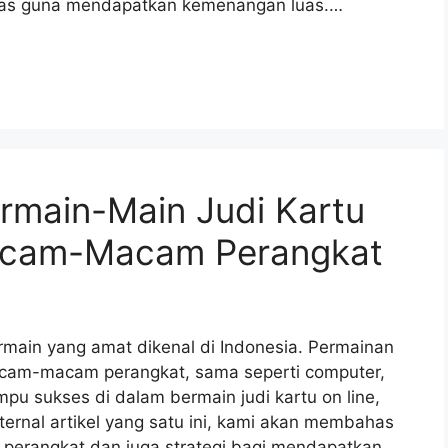
tas guna mendapatkan kemenangan luas.…
rmain-Main Judi Kartu
acam-Macam Perangkat
ermain yang amat dikenal di Indonesia. Permainan
macam-macam perangkat, sama seperti computer,
mpu sukses di dalam bermain judi kartu on line,
nternal artikel yang satu ini, kami akan membahas
a perangkat dan juga strategi bagi mendapatkan