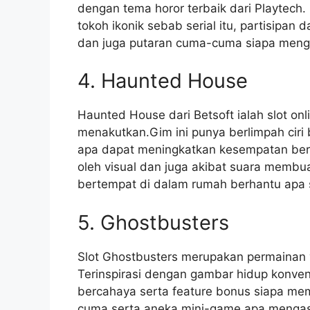
dengan tema horor terbaik dari Playtech.
tokoh ikonik sebab serial itu, partisipan
dan juga putaran cuma-cuma siapa meng
4. Haunted House
Haunted House dari Betsoft ialah slot o
menakutkan.Gim ini punya berlimpah ciri 
apa dapat meningkatkan kesempatan ber
oleh visual dan juga akibat suara memb
bertempat di dalam rumah berhantu apa s
5. Ghostbusters
Slot Ghostbusters merupakan permainan 
Terinspirasi dengan gambar hidup konvens
bercahaya serta feature bonus siapa m
cuma serta aneka mini-game apa mengas