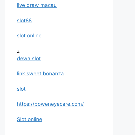
live draw macau
slot88
slot online
z
dewa slot
link sweet bonanza
slot
https://boweneyecare.com/
Slot online