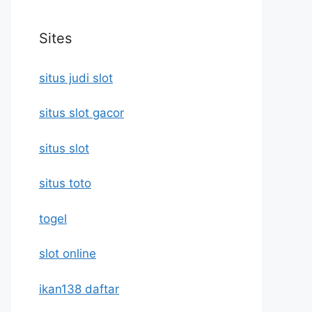
Sites
situs judi slot
situs slot gacor
situs slot
situs toto
togel
slot online
ikan138 daftar