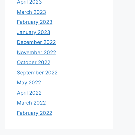
April 2023
March 2023
February 2023
January 2023
December 2022
November 2022
October 2022
September 2022
May 2022
April 2022
March 2022
February 2022