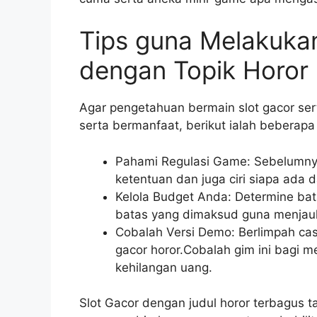
Tips guna Melakukan
dengan Topik Horor
Agar pengetahuan bermain slot gacor se
serta bermanfaat, berikut ialah beberapa 
Pahami Regulasi Game: Sebelumny
ketentuan dan juga ciri siapa ada 
Kelola Budget Anda: Determine bat
batas yang dimaksud guna menjauh
Cobalah Versi Demo: Berlimpah cas
gacor horor.Cobalah gim ini bagi m
kehilangan uang.
Slot Gacor dengan judul horor terbagus