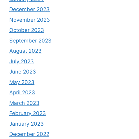
December 2023
November 2023
October 2023
September 2023
August 2023
July 2023
June 2023
May 2023
April 2023
March 2023
February 2023
January 2023
December 2022