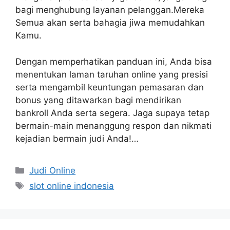
bagi menghubung layanan pelanggan.Mereka
Semua akan serta bahagia jiwa memudahkan
Kamu.
Dengan memperhatikan panduan ini, Anda bisa
menentukan laman taruhan online yang presisi
serta mengambil keuntungan pemasaran dan
bonus yang ditawarkan bagi mendirikan
bankroll Anda serta segera. Jaga supaya tetap
bermain-main menanggung respon dan nikmati
kejadian bermain judi Anda!…
Categories
Judi Online
Tags
slot online indonesia