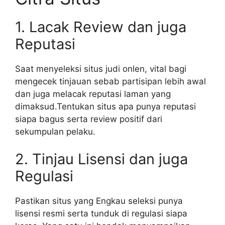
1. Lacak Review dan juga
Reputasi
Saat menyeleksi situs judi onlen, vital bagi
mengecek tinjauan sebab partisipan lebih awal
dan juga melacak reputasi laman yang
dimaksud.Tentukan situs apa punya reputasi
siapa bagus serta review positif dari
sekumpulan pelaku.
2. Tinjau Lisensi dan juga
Regulasi
Pastikan situs yang Engkau seleksi punya
lisensi resmi serta tunduk di regulasi siapa