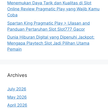
Menemukan Daya Tarik dan Kualitas di Slot
Online Review Pragmatic Play yang Wajib Kamu
Coba
Spartan King Pragmatic Play > Ulasan and
Panduan Pertaruhan Slot Slot777 Gacor
Dunia Hiburan Digital yang Dipenuhi Jackpot:
Mengapa Playtech Slot Jadi Pilihan Utama
Pemain
Archives
July 2026
May 2026
April 2026