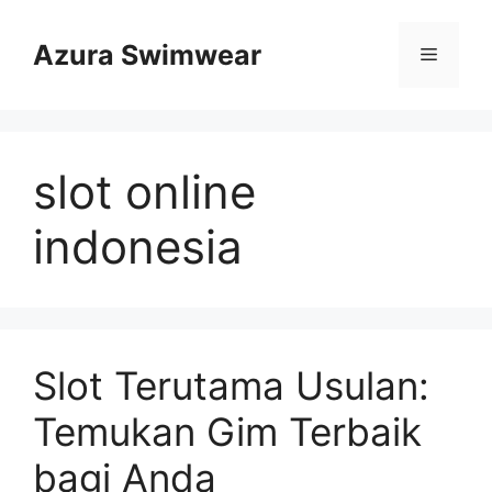
Skip
to
Azura Swimwear
Menu
content
slot online
indonesia
Slot Terutama Usulan:
Temukan Gim Terbaik
bagi Anda