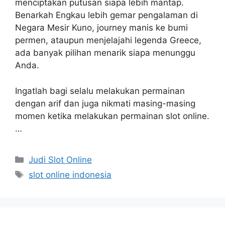
menciptakan putusan siapa lebih mantap.
Benarkah Engkau lebih gemar pengalaman di
Negara Mesir Kuno, journey manis ke bumi
permen, ataupun menjelajahi legenda Greece,
ada banyak pilihan menarik siapa menunggu
Anda.
Ingatlah bagi selalu melakukan permainan
dengan arif dan juga nikmati masing-masing
momen ketika melakukan permainan slot online.
…
Categories
Judi Slot Online
Tags
slot online indonesia