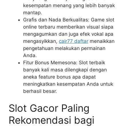
kesempatan menang yang lebih banyak
mantap.
Grafis dan Nada Berkualitas: Game slot
online terbaru memberikan visual siapa
mengagumkan dan juga efek vokal apa
mengasyikkan,
cair77 daftar
menaikkan
pengetahuan melakukan permainan
Anda.
Fitur Bonus Memesona: Slot terbaik
banyak kali masa dilengkapi dengan
aneka feature bonus apa dapat
meningkatkan kesempatan Anda untuk
berhasil besar.
Slot Gacor Paling
Rekomendasi bagi