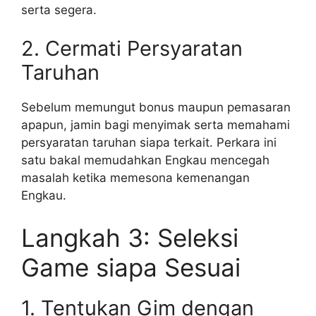
serta segera.
2. Cermati Persyaratan
Taruhan
Sebelum memungut bonus maupun pemasaran
apapun, jamin bagi menyimak serta memahami
persyaratan taruhan siapa terkait. Perkara ini
satu bakal memudahkan Engkau mencegah
masalah ketika memesona kemenangan
Engkau.
Langkah 3: Seleksi
Game siapa Sesuai
1. Tentukan Gim dengan