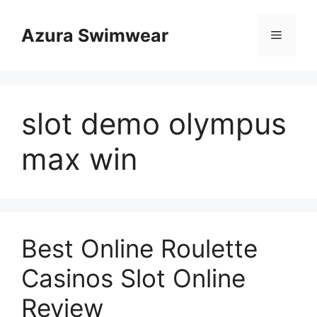
Skip
to
Azura Swimwear
Menu
content
slot demo olympus
max win
Best Online Roulette
Casinos Slot Online
Review