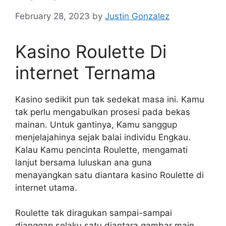
February 28, 2023
by
Justin Gonzalez
Kasino Roulette Di
internet Ternama
Kasino sedikit pun tak sedekat masa ini. Kamu
tak perlu mengabulkan prosesi pada bekas
mainan. Untuk gantinya, Kamu sanggup
menjelajahinya sejak balai individu Engkau.
Kalau Kamu pencinta Roulette, mengamati
lanjut bersama luluskan ana guna
menayangkan satu diantara kasino Roulette di
internet utama.
Roulette tak diragukan sampai-sampai
dianggap selaku satu diantara gambar main