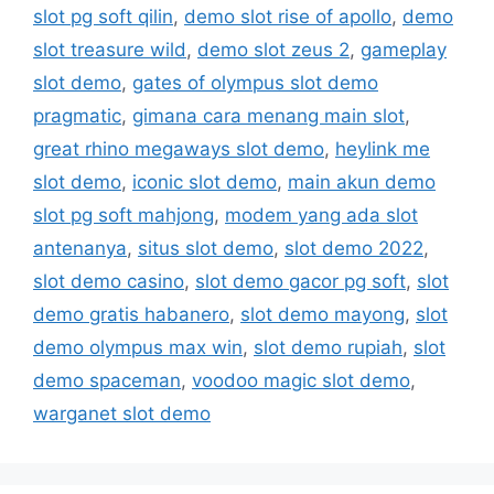
slot pg soft qilin
,
demo slot rise of apollo
,
demo
slot treasure wild
,
demo slot zeus 2
,
gameplay
slot demo
,
gates of olympus slot demo
pragmatic
,
gimana cara menang main slot
,
great rhino megaways slot demo
,
heylink me
slot demo
,
iconic slot demo
,
main akun demo
slot pg soft mahjong
,
modem yang ada slot
antenanya
,
situs slot demo
,
slot demo 2022
,
slot demo casino
,
slot demo gacor pg soft
,
slot
demo gratis habanero
,
slot demo mayong
,
slot
demo olympus max win
,
slot demo rupiah
,
slot
demo spaceman
,
voodoo magic slot demo
,
warganet slot demo