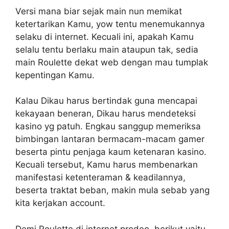
Versi mana biar sejak main nun memikat
ketertarikan Kamu, yow tentu menemukannya
selaku di internet. Kecuali ini, apakah Kamu
selalu tentu berlaku main ataupun tak, sedia
main Roulette dekat web dengan mau tumplak
kepentingan Kamu.
Kalau Dikau harus bertindak guna mencapai
kekayaan beneran, Dikau harus mendeteksi
kasino yg patuh. Engkau sanggup memeriksa
bimbingan lantaran bermacam-macam gamer
beserta pintu penjaga kaum ketenaran kasino.
Kecuali tersebut, Kamu harus membenarkan
manifestasi ketenteraman & keadilannya,
beserta traktat beban, makin mula sebab yang
kita kerjakan account.
Demi Roulette di internet prodeo, berikut yaitu