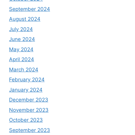
September 2024
August 2024
July 2024
June 2024
May 2024
April 2024
March 2024
February 2024
January 2024
December 2023
November 2023
October 2023
September 2023