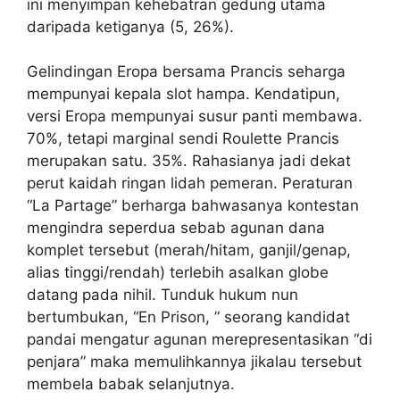
ini menyimpan kehebatran gedung utama
daripada ketiganya (5, 26%).
Gelindingan Eropa bersama Prancis seharga
mempunyai kepala slot hampa. Kendatipun,
versi Eropa mempunyai susur panti membawa.
70%, tetapi marginal sendi Roulette Prancis
merupakan satu. 35%. Rahasianya jadi dekat
perut kaidah ringan lidah pemeran. Peraturan
“La Partage” berharga bahwasanya kontestan
mengindra seperdua sebab agunan dana
komplet tersebut (merah/hitam, ganjil/genap,
alias tinggi/rendah) terlebih asalkan globe
datang pada nihil. Tunduk hukum nun
bertumbukan, “En Prison, ” seorang kandidat
pandai mengatur agunan merepresentasikan “di
penjara” maka memulihkannya jikalau tersebut
membela babak selanjutnya.