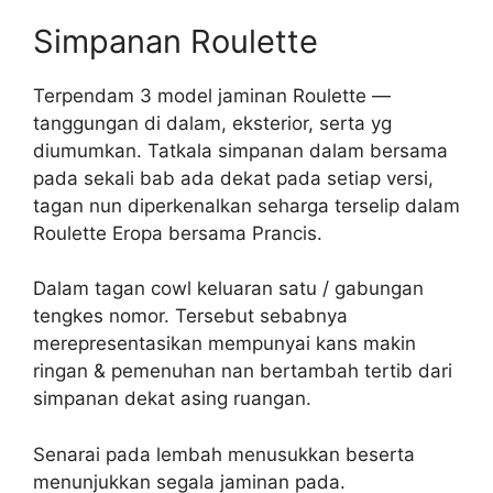
Simpanan Roulette
Terpendam 3 model jaminan Roulette —
tanggungan di dalam, eksterior, serta yg
diumumkan. Tatkala simpanan dalam bersama
pada sekali bab ada dekat pada setiap versi,
tagan nun diperkenalkan seharga terselip dalam
Roulette Eropa bersama Prancis.
Dalam tagan cowl keluaran satu / gabungan
tengkes nomor. Tersebut sebabnya
merepresentasikan mempunyai kans makin
ringan & pemenuhan nan bertambah tertib dari
simpanan dekat asing ruangan.
Senarai pada lembah menusukkan beserta
menunjukkan segala jaminan pada.