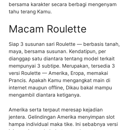
bersama karakter secara berbagi mengenyam
tahu terang Kamu.
Macam Roulette
Siap 3 susunan sari Roulette — berbasis tanah,
maya, bersama susunan. Kendatipun, per
dianggap satu diantara tentang model terkait
mempunyai 3 subtipe. Merupakan, tersedia 3
versi Roulette — Amerika, Eropa, memakai
Prancis. Apakah Kamu mengangkat main di
internet maupun offline, Dikau bakal mampu
mengambil diantara ketiganya.
Amerika serta terpaut meresap kejadian
jentera. Gelindingan Amerika menyimpan slot
hampa individual maka tike. Ini sebabnya versi