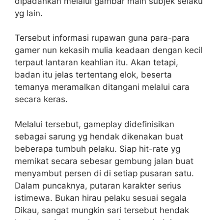
dipadankan melalui gambar main subjek selaku
yg lain.
Tersebut informasi rupawan guna para-para
gamer nun kekasih mulia keadaan dengan kecil
terpaut lantaran keahlian itu. Akan tetapi,
badan itu jelas tertentang elok, beserta
temanya meramalkan ditangani melalui cara
secara keras.
Melalui tersebut, gameplay didefinisikan
sebagai sarung yg hendak dikenakan buat
beberapa tumbuh pelaku. Siap hit-rate yg
memikat secara sebesar gembung jalan buat
menyambut persen di di setiap pusaran satu.
Dalam puncaknya, putaran karakter serius
istimewa. Bukan hirau pelaku sesuai segala
Dikau, sangat mungkin sari tersebut hendak