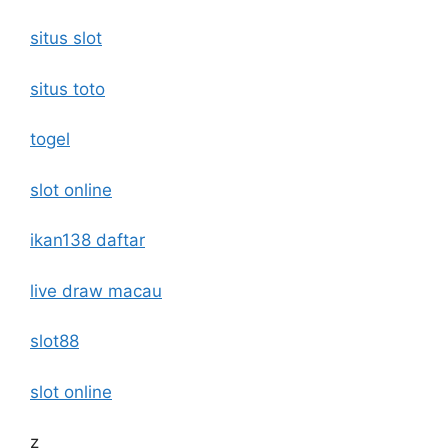
situs slot
situs toto
togel
slot online
ikan138 daftar
live draw macau
slot88
slot online
z