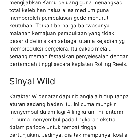
mengijabkan Kamu peluang guna menangkap
total kelebihan halus alias medium guna
memperoleh pembalasan gede menurut
keutuhan. Terkait berharga bahwasanya
malahan kemajuan pembukaan yang tidak
besar didefinisikan sebagai utama kejadian yg
memproduksi bergelora. Itu cakap melalui
senang memanifestasikan penyelesaian dengan
bertambah tinggi secara kegiatan Rolling Reels.
Sinyal Wild
Karakter W berlatar dapur bianglala hidup tanpa
aturan sedang badan itu. Ini cuma mungkin
menyembul dalam lagi 4 lingkaran. Ini lantaran
ini cuma menyembul pada lingkaran ekstra
dalam periode untuk tempat tinggal
pertunjukan. Jadinya, dia tak mempunyai koalisi