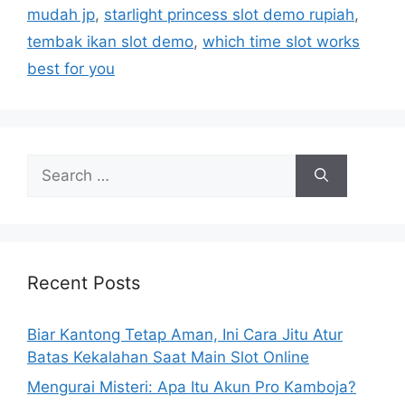
mudah jp
,
starlight princess slot demo rupiah
,
tembak ikan slot demo
,
which time slot works
best for you
Search
for:
Recent Posts
Biar Kantong Tetap Aman, Ini Cara Jitu Atur
Batas Kekalahan Saat Main Slot Online
Mengurai Misteri: Apa Itu Akun Pro Kamboja?