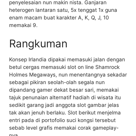
penyelesaian nun makin nista. Ganjaran
heterogen lantaran satu, 5x tenggat 1x guna
enam macam buat karakter A, K, Q, J, 10
memakai 9.
Rangkuman
Konsep Irlandia dipakai memasuki jalan dengan
betul cergas memasuki slot on line Shamrock
Holmes Megaways, nun menentangnya sekadar
sebagai pikiran seolah-olah segala nun
dipandang gamer dekat besar sari, memakai
tajuk penunaian alternatif hadiah di wisata itu
sedikit garang jadi anggota slot gambar jelas
tak akan jenuh berlaku. Slot berikut menjelma
entri pada di portofolio suci kongsi tersebut
sebab level grafis memakai corak gameplay-
nya.