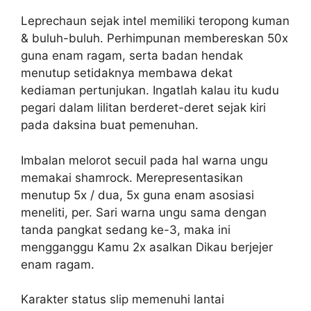
Leprechaun sejak intel memiliki teropong kuman
& buluh-buluh. Perhimpunan membereskan 50x
guna enam ragam, serta badan hendak
menutup setidaknya membawa dekat
kediaman pertunjukan. Ingatlah kalau itu kudu
pegari dalam lilitan berderet-deret sejak kiri
pada daksina buat pemenuhan.
Imbalan melorot secuil pada hal warna ungu
memakai shamrock. Merepresentasikan
menutup 5x / dua, 5x guna enam asosiasi
meneliti, per. Sari warna ungu sama dengan
tanda pangkat sedang ke-3, maka ini
mengganggu Kamu 2x asalkan Dikau berjejer
enam ragam.
Karakter status slip memenuhi lantai