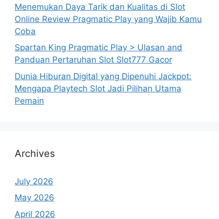
Menemukan Daya Tarik dan Kualitas di Slot
Online Review Pragmatic Play yang Wajib Kamu
Coba
Spartan King Pragmatic Play > Ulasan and
Panduan Pertaruhan Slot Slot777 Gacor
Dunia Hiburan Digital yang Dipenuhi Jackpot:
Mengapa Playtech Slot Jadi Pilihan Utama
Pemain
Archives
July 2026
May 2026
April 2026