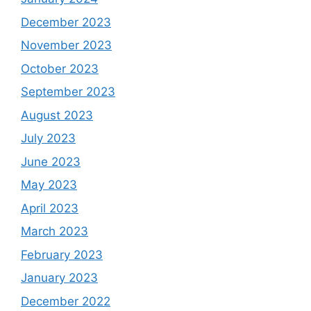
December 2023
November 2023
October 2023
September 2023
August 2023
July 2023
June 2023
May 2023
April 2023
March 2023
February 2023
January 2023
December 2022