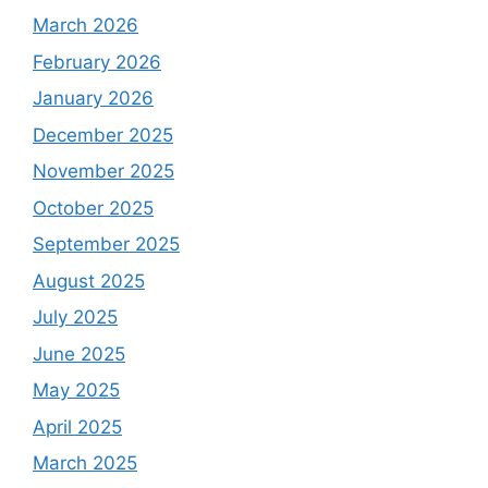
March 2026
February 2026
January 2026
December 2025
November 2025
October 2025
September 2025
August 2025
July 2025
June 2025
May 2025
April 2025
March 2025