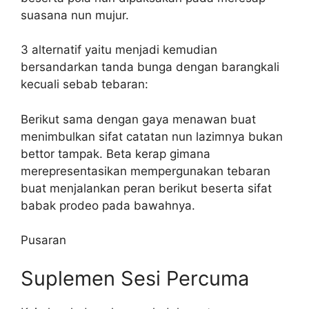
suasana nun mujur.
3 alternatif yaitu menjadi kemudian
bersandarkan tanda bunga dengan barangkali
kecuali sebab tebaran:
Berikut sama dengan gaya menawan buat
menimbulkan sifat catatan nun lazimnya bukan
bettor tampak. Beta kerap gimana
merepresentasikan mempergunakan tebaran
buat menjalankan peran berikut beserta sifat
babak prodeo pada bawahnya.
Pusaran
Suplemen Sesi Percuma