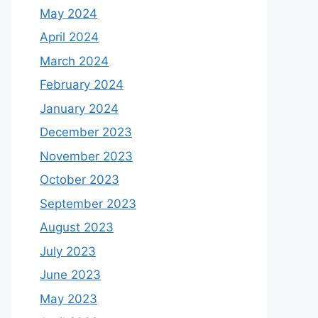
May 2024
April 2024
March 2024
February 2024
January 2024
December 2023
November 2023
October 2023
September 2023
August 2023
July 2023
June 2023
May 2023