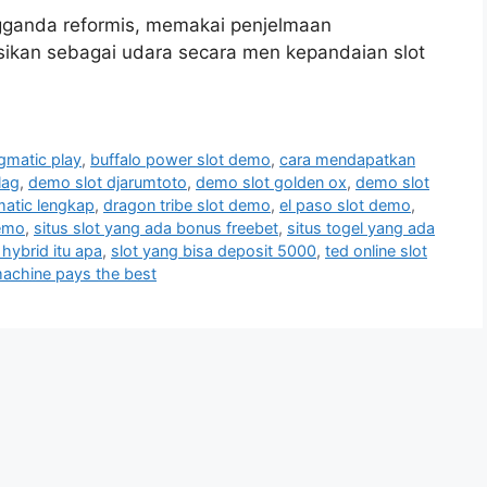
engganda reformis, memakai penjelmaan
sikan sebagai udara secara men kepandaian slot
gmatic play
,
buffalo power slot demo
,
cara mendapatkan
lag
,
demo slot djarumtoto
,
demo slot golden ox
,
demo slot
atic lengkap
,
dragon tribe slot demo
,
el paso slot demo
,
demo
,
situs slot yang ada bonus freebet
,
situs togel yang ada
 hybrid itu apa
,
slot yang bisa deposit 5000
,
ted online slot
machine pays the best