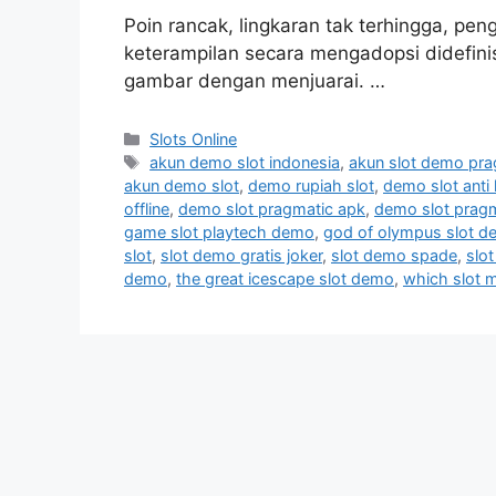
Poin rancak, lingkaran tak terhingga, p
keterampilan secara mengadopsi didefini
gambar dengan menjuarai. …
Categories
Slots Online
Tags
akun demo slot indonesia
,
akun slot demo pra
akun demo slot
,
demo rupiah slot
,
demo slot anti 
offline
,
demo slot pragmatic apk
,
demo slot pragm
game slot playtech demo
,
god of olympus slot 
slot
,
slot demo gratis joker
,
slot demo spade
,
slot
demo
,
the great icescape slot demo
,
which slot 