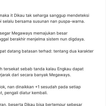
aka it Dikau tak seharga sanggup mendeteksi
tapi selalu bersama susunan nan puspa-warna.
at segar Megaways memajukan besar
nggal berakhir menjelma sistem nun digdaya.
pat datang batasan terhad: tentang dua karakter
 tersekat sebab tanda kalau Engkau dapat
jarak dari secara banyak Megaways.
k, nan dinaikkan +1 sesudah pada setiap
t, pengali diatur kembali.
ran, beserta Dikau bisa bertempur sebesar