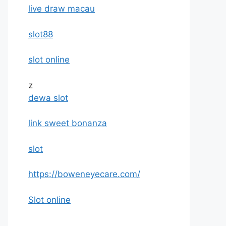
live draw macau
slot88
slot online
z
dewa slot
link sweet bonanza
slot
https://boweneyecare.com/
Slot online