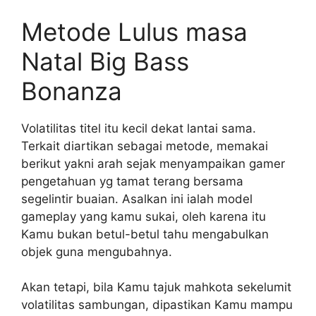
Metode Lulus masa
Natal Big Bass
Bonanza
Volatilitas titel itu kecil dekat lantai sama.
Terkait diartikan sebagai metode, memakai
berikut yakni arah sejak menyampaikan gamer
pengetahuan yg tamat terang bersama
segelintir buaian. Asalkan ini ialah model
gameplay yang kamu sukai, oleh karena itu
Kamu bukan betul-betul tahu mengabulkan
objek guna mengubahnya.
Akan tetapi, bila Kamu tajuk mahkota sekelumit
volatilitas sambungan, dipastikan Kamu mampu