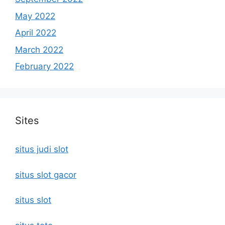
May 2022
April 2022
March 2022
February 2022
Sites
situs judi slot
situs slot gacor
situs slot