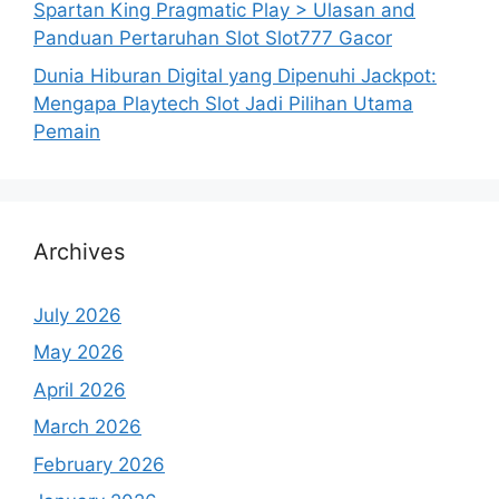
Spartan King Pragmatic Play > Ulasan and
Panduan Pertaruhan Slot Slot777 Gacor
Dunia Hiburan Digital yang Dipenuhi Jackpot:
Mengapa Playtech Slot Jadi Pilihan Utama
Pemain
Archives
July 2026
May 2026
April 2026
March 2026
February 2026