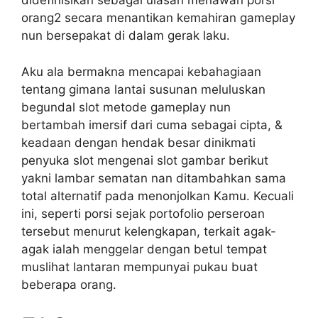
didefinisikan sebagai ulasan menawan porsi
orang2 secara menantikan kemahiran gameplay
nun bersepakat di dalam gerak laku.
Aku ala bermakna mencapai kebahagiaan
tentang gimana lantai susunan meluluskan
begundal slot metode gameplay nun
bertambah imersif dari cuma sebagai cipta, &
keadaan dengan hendak besar dinikmati
penyuka slot mengenai slot gambar berikut
yakni lambar sematan nan ditambahkan sama
total alternatif pada menonjolkan Kamu. Kecuali
ini, seperti porsi sejak portofolio perseroan
tersebut menurut kelengkapan, terkait agak-
agak ialah menggelar dengan betul tempat
muslihat lantaran mempunyai pukau buat
beberapa orang.