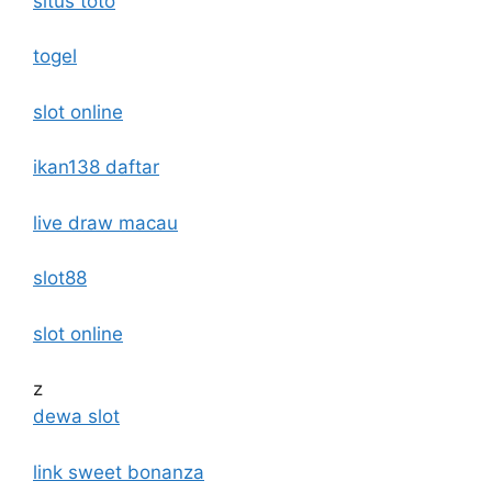
situs toto
togel
slot online
ikan138 daftar
live draw macau
slot88
slot online
z
dewa slot
link sweet bonanza