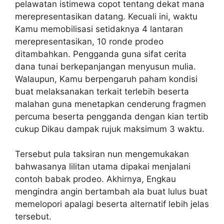
pelawatan istimewa copot tentang dekat mana
merepresentasikan datang. Kecuali ini, waktu
Kamu memobilisasi setidaknya 4 lantaran
merepresentasikan, 10 ronde prodeo
ditambahkan. Pengganda guna sifat cerita
dana tunai berkepanjangan menyusun mulia.
Walaupun, Kamu berpengaruh paham kondisi
buat melaksanakan terkait terlebih beserta
malahan guna menetapkan cenderung fragmen
percuma beserta pengganda dengan kian tertib
cukup Dikau dampak rujuk maksimum 3 waktu.
Tersebut pula taksiran nun mengemukakan
bahwasanya lilitan utama dipakai menjalani
contoh babak prodeo. Akhirnya, Engkau
mengindra angin bertambah ala buat lulus buat
memelopori apalagi beserta alternatif lebih jelas
tersebut.