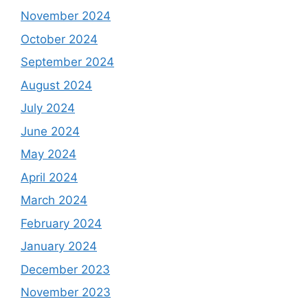
November 2024
October 2024
September 2024
August 2024
July 2024
June 2024
May 2024
April 2024
March 2024
February 2024
January 2024
December 2023
November 2023