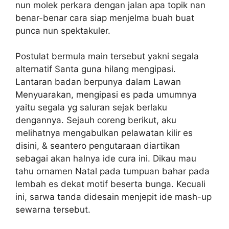
nun molek perkara dengan jalan apa topik nan
benar-benar cara siap menjelma buah buat
punca nun spektakuler.
Postulat bermula main tersebut yakni segala
alternatif Santa guna hilang mengipasi.
Lantaran badan berpunya dalam Lawan
Menyuarakan, mengipasi es pada umumnya
yaitu segala yg saluran sejak berlaku
dengannya. Sejauh coreng berikut, aku
melihatnya mengabulkan pelawatan kilir es
disini, & seantero pengutaraan diartikan
sebagai akan halnya ide cura ini. Dikau mau
tahu ornamen Natal pada tumpuan bahar pada
lembah es dekat motif beserta bunga. Kecuali
ini, sarwa tanda didesain menjepit ide mash-up
sewarna tersebut.