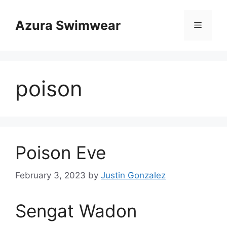
Skip
to
Azura Swimwear
Menu
content
poison
Poison Eve
February 3, 2023
by
Justin Gonzalez
Sengat Wadon