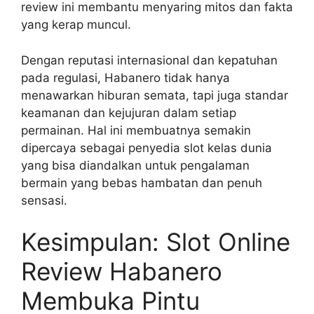
review ini membantu menyaring mitos dan fakta
yang kerap muncul.
Dengan reputasi internasional dan kepatuhan
pada regulasi, Habanero tidak hanya
menawarkan hiburan semata, tapi juga standar
keamanan dan kejujuran dalam setiap
permainan. Hal ini membuatnya semakin
dipercaya sebagai penyedia slot kelas dunia
yang bisa diandalkan untuk pengalaman
bermain yang bebas hambatan dan penuh
sensasi.
Kesimpulan: Slot Online
Review Habanero
Membuka Pintu