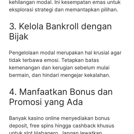
kehilangan modal. Ini kesempatan emas untuk
eksplorasi strategi dan memantapkan pilihan.
3. Kelola Bankroll dengan
Bijak
Pengelolaan modal merupakan hal krusial agar
tidak terbawa emosi. Tetapkan batas
kemenangan dan kerugian sebelum mulai
bermain, dan hindari mengejar kekalahan.
4. Manfaatkan Bonus dan
Promosi yang Ada
Banyak kasino online menyediakan bonus
deposit, free spins hingga cashback khusus
untuk slot Habanero. Jangan lewatkan