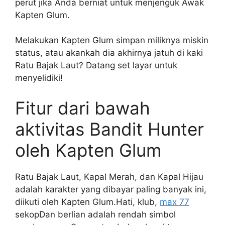
perut jika Anda berniat untuk menjenguk Awak
Kapten Glum.
Melakukan Kapten Glum simpan miliknya miskin
status, atau akankah dia akhirnya jatuh di kaki
Ratu Bajak Laut? Datang set layar untuk
menyelidiki!
Fitur dari bawah
aktivitas Bandit Hunter
oleh Kapten Glum
Ratu Bajak Laut, Kapal Merah, dan Kapal Hijau
adalah karakter yang dibayar paling banyak ini,
diikuti oleh Kapten Glum.Hati, klub,
max 77
sekopDan berlian adalah rendah simbol