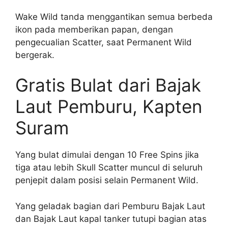
Wake Wild tanda menggantikan semua berbeda
ikon pada memberikan papan, dengan
pengecualian Scatter, saat Permanent Wild
bergerak.
Gratis Bulat dari Bajak
Laut Pemburu, Kapten
Suram
Yang bulat dimulai dengan 10 Free Spins jika
tiga atau lebih Skull Scatter muncul di seluruh
penjepit dalam posisi selain Permanent Wild.
Yang geladak bagian dari Pemburu Bajak Laut
dan Bajak Laut kapal tanker tutupi bagian atas