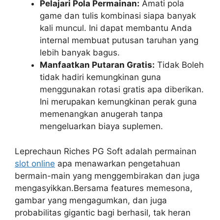
Pelajari Pola Permainan:
Amati pola
game dan tulis kombinasi siapa banyak
kali muncul. Ini dapat membantu Anda
internal membuat putusan taruhan yang
lebih banyak bagus.
Manfaatkan Putaran Gratis:
Tidak Boleh
tidak hadiri kemungkinan guna
menggunakan rotasi gratis apa diberikan.
Ini merupakan kemungkinan perak guna
memenangkan anugerah tanpa
mengeluarkan biaya suplemen.
Leprechaun Riches PG Soft adalah permainan
slot online
apa menawarkan pengetahuan
bermain-main yang menggembirakan dan juga
mengasyikkan.Bersama features memesona,
gambar yang mengagumkan, dan juga
probabilitas gigantic bagi berhasil, tak heran