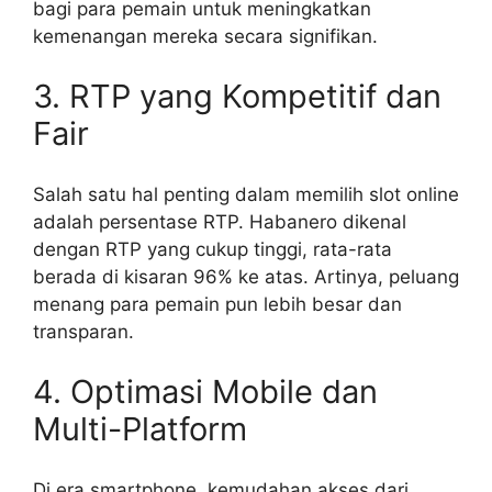
bagi para pemain untuk meningkatkan
kemenangan mereka secara signifikan.
3. RTP yang Kompetitif dan
Fair
Salah satu hal penting dalam memilih slot online
adalah persentase RTP. Habanero dikenal
dengan RTP yang cukup tinggi, rata-rata
berada di kisaran 96% ke atas. Artinya, peluang
menang para pemain pun lebih besar dan
transparan.
4. Optimasi Mobile dan
Multi-Platform
Di era smartphone, kemudahan akses dari