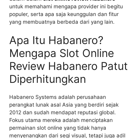
untuk memahami mengapa provider ini begitu
populer, serta apa saja keunggulan dan fitur
yang membuatnya berbeda dari yang lain.
Apa Itu Habanero?
Mengapa Slot Online
Review Habanero Patut
Diperhitungkan
Habanero Systems adalah perusahaan
perangkat lunak asal Asia yang berdiri sejak
2012 dan sudah mendapat reputasi global.
Fokus utama mereka adalah menciptakan
permainan slot online yang tidak hanya
menyenangkan dari segi visual, tetapi juga adil