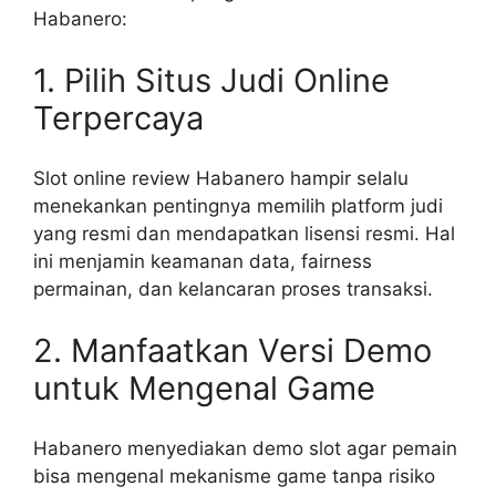
Habanero:
1. Pilih Situs Judi Online
Terpercaya
Slot online review Habanero hampir selalu
menekankan pentingnya memilih platform judi
yang resmi dan mendapatkan lisensi resmi. Hal
ini menjamin keamanan data, fairness
permainan, dan kelancaran proses transaksi.
2. Manfaatkan Versi Demo
untuk Mengenal Game
Habanero menyediakan demo slot agar pemain
bisa mengenal mekanisme game tanpa risiko