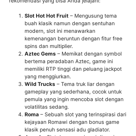
rekomendasi yang bisa Anda jelajahi:
Slot Hot Hot Fruit
– Mengusung tema
buah klasik namun dengan sentuhan
modern, slot ini menawarkan
kemenangan beruntun dengan fitur free
spins dan multiplier.
Aztec Gems
– Memikat dengan symbol
bertema peradaban Aztec, game ini
memiliki RTP tinggi dan peluang jackpot
yang menggiurkan.
Wild Trucks
– Tema truk liar dengan
gameplay yang sederhana, cocok untuk
pemula yang ingin mencoba slot dengan
volatilitas sedang.
Roma
– Sebuah slot yang terinspirasi dari
kejayaan Romawi dengan bonus game
klasik penuh sensasi adu gladiator.