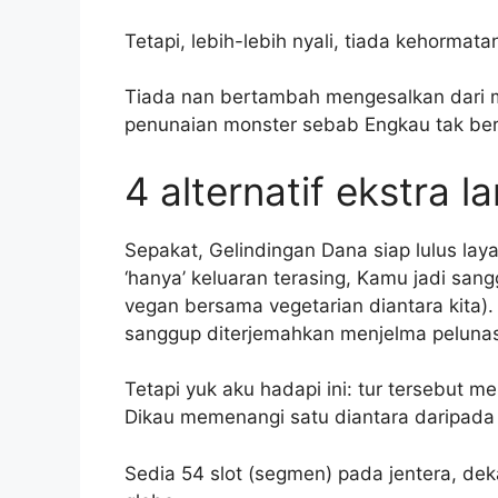
Tetapi, lebih-lebih nyali, tiada kehorma
Tiada nan bertambah mengesalkan dari 
penunaian monster sebab Engkau tak bert
4 alternatif ekstra 
Sepakat, Gelindingan Dana siap lulus lay
‘hanya’ keluaran terasing, Kamu jadi san
vegan bersama vegetarian diantara kita).
sanggup diterjemahkan menjelma pelunas
Tetapi yuk aku hadapi ini: tur tersebut 
Dikau memenangi satu diantara daripada 
Sedia 54 slot (segmen) pada jentera, dek