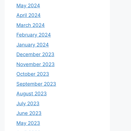
May 2024
April 2024
March 2024
February 2024
January 2024
December 2023
November 2023
October 2023
September 2023
August 2023
July 2023
June 2023
May 2023