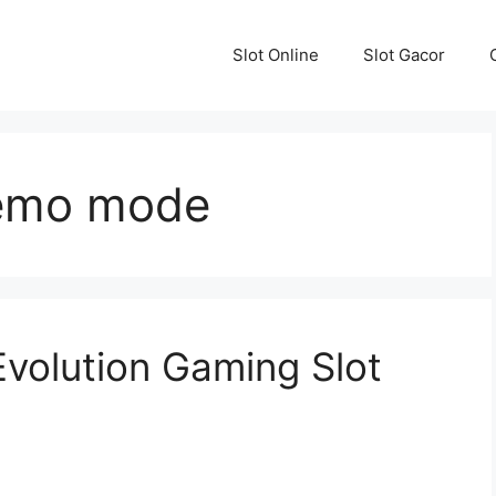
Slot Online
Slot Gacor
 demo mode
volution Gaming Slot