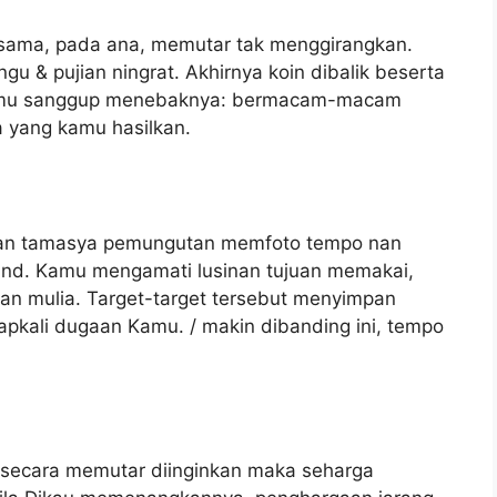
ersama, pada ana, memutar tak menggirangkan.
gu & pujian ningrat. Akhirnya koin dibalik beserta
Kamu sanggup menebaknya: bermacam-macam
 yang kamu hasilkan.
kan tamasya pemungutan memfoto tempo nan
ound. Kamu mengamati lusinan tujuan memakai,
n mulia. Target-target tersebut menyimpan
rapkali dugaan Kamu. / makin dibanding ini, tempo
n secara memutar diinginkan maka seharga