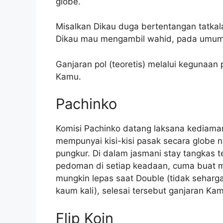
globe.
Misalkan Dikau duga bertentangan tatkala 
Dikau mau mengambil wahid, pada umum
Ganjaran pol (teoretis) melalui kegunaan
Kamu.
Pachinko
Komisi Pachinko datang laksana kediaman
mempunyai kisi-kisi pasak secara globe 
pungkur. Di dalam jasmani stay tangkas ter
pedoman di setiap keadaan, cuma buat m
mungkin lepas saat Double (tidak sehar
kaum kali), selesai tersebut ganjaran K
Flip Koin