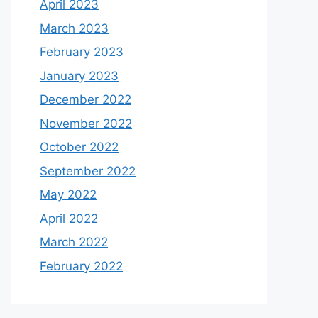
April 2023
March 2023
February 2023
January 2023
December 2022
November 2022
October 2022
September 2022
May 2022
April 2022
March 2022
February 2022