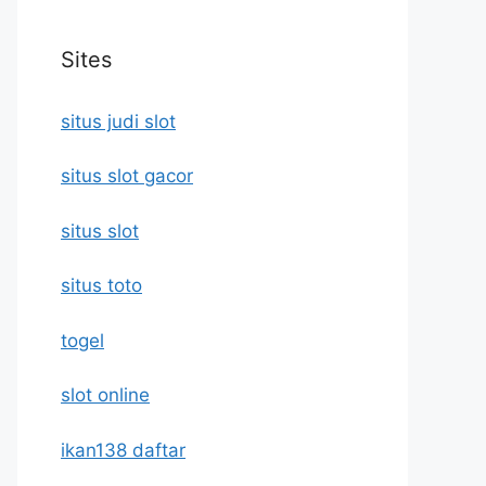
Sites
situs judi slot
situs slot gacor
situs slot
situs toto
togel
slot online
ikan138 daftar