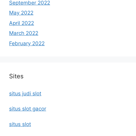
September 2022
May 2022
April 2022
March 2022
February 2022
Sites
situs judi slot
situs slot gacor
situs slot