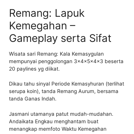
Remang: Lapuk
Kemegahan –
Gameplay serta Sifat
Wisata sari Remang: Kala Kemasygulan
mempunyai penggolongan 3x4x5x4x3 beserta
20 paylines yg diikat.
Dikau tahu sinyal Periode Kemasyhuran (terlihat
serupa koin), tanda Remang Aurum, bersama
tanda Ganas Indah.
Jasmani utamanya patut mudah-mudahan.
Andaikata Engkau menghantam buat
menangkap memfoto Waktu Kemegahan