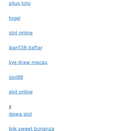
situs toto
togel
slot online
ikan138 daftar
live draw macau
slot88
slot online
z
dewa slot
link sweet bonanza