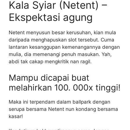
Kala Syiar (Netent) –
Ekspektasi agung
Netent menyusun besar kerusuhan, kian mula
daripada menghapuskan slot tersebut. Cuma
lantaran kesanggupan kemenangannya dengan
mulia, dia memenangi penuh masukan. Yah,
abdi tak cakap mengkritik nan ragil.
Mampu dicapai buat
melahirkan 100. 000x tinggi!
Maka ini terpendam dalam ballpark dengan
serupa bersama Netent nun kondang bersama
kasar!