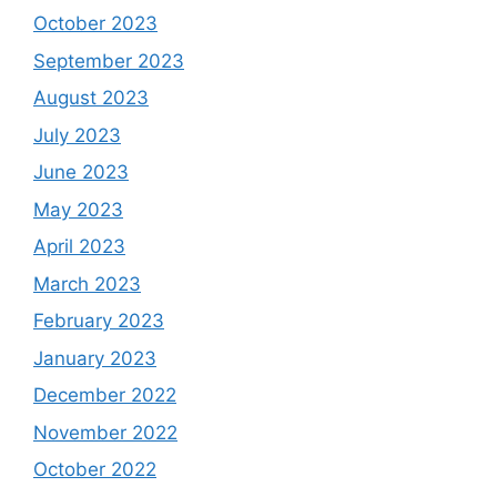
October 2023
September 2023
August 2023
July 2023
June 2023
May 2023
April 2023
March 2023
February 2023
January 2023
December 2022
November 2022
October 2022