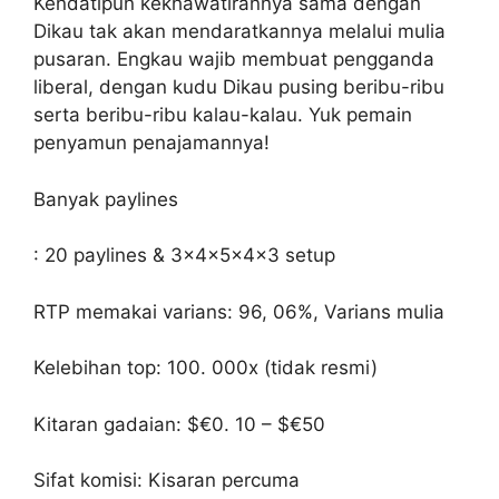
Kendatipun kekhawatirannya sama dengan
Dikau tak akan mendaratkannya melalui mulia
pusaran. Engkau wajib membuat pengganda
liberal, dengan kudu Dikau pusing beribu-ribu
serta beribu-ribu kalau-kalau. Yuk pemain
penyamun penajamannya!
Banyak paylines
: 20 paylines & 3x4x5x4x3 setup
RTP memakai varians: 96, 06%, Varians mulia
Kelebihan top: 100. 000x (tidak resmi)
Kitaran gadaian: $€0. 10 – $€50
Sifat komisi: Kisaran percuma