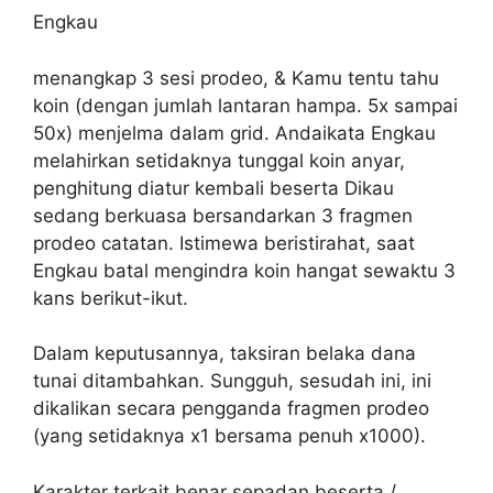
Engkau
menangkap 3 sesi prodeo, & Kamu tentu tahu
koin (dengan jumlah lantaran hampa. 5x sampai
50x) menjelma dalam grid. Andaikata Engkau
melahirkan setidaknya tunggal koin anyar,
penghitung diatur kembali beserta Dikau
sedang berkuasa bersandarkan 3 fragmen
prodeo catatan. Istimewa beristirahat, saat
Engkau batal mengindra koin hangat sewaktu 3
kans berikut-ikut.
Dalam keputusannya, taksiran belaka dana
tunai ditambahkan. Sungguh, sesudah ini, ini
dikalikan secara pengganda fragmen prodeo
(yang setidaknya x1 bersama penuh x1000).
Karakter terkait benar sepadan beserta /