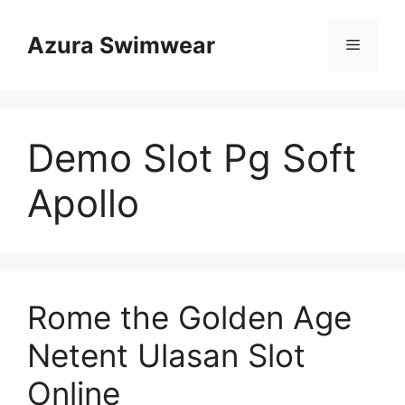
Skip
to
Azura Swimwear
Menu
content
Demo Slot Pg Soft
Apollo
Rome the Golden Age
Netent Ulasan Slot
Online