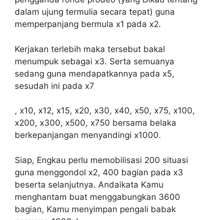
dalam ujung termulia secara tepat) guna
memperpanjang bermula x1 pada x2.
Kerjakan terlebih maka tersebut bakal
menumpuk sebagai x3. Serta semuanya
sedang guna mendapatkannya pada x5,
sesudah ini pada x7
, x10, x12, x15, x20, x30, x40, x50, x75, x100,
x200, x300, x500, x750 bersama belaka
berkepanjangan menyandingi x1000.
Siap, Engkau perlu memobilisasi 200 situasi
guna menggondol x2, 400 bagian pada x3
beserta selanjutnya. Andaikata Kamu
menghantam buat menggabungkan 3600
bagian, Kamu menyimpan pengali babak