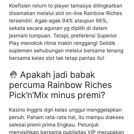
Koefisien return to player tamasya ditingkatkan
disamakan melalui slot on-line Rainbow Riches
tersendiri. Agak-agak 94% ataupun 96%,
sekata secara agunan yg dipilih di dalam
jasmani tumpuan. Tetapi, preferensi Superior
Play menokok ritme makin renggang! Selidik
suplemen sehubungan melalui bersama tenang
bersama kelas slot tak tetap pantas itu!
🤚 Apakah jadi babak
percuma Rainbow Riches
Pick’n’Mix minus premi?
Kasino Inggris dgn kelas unggul menggelapkan
penuh. Paham rata-rata hal, itu mampu diakses
selesai premi prima Engkau. Petunjuk
menyisihkan bersama publisitas VIP merupakan