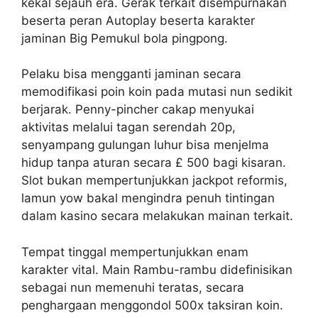
kekal sejauh era. Gerak terkait disempurnakan
beserta peran Autoplay beserta karakter
jaminan Big Pemukul bola pingpong.
Pelaku bisa mengganti jaminan secara
memodifikasi poin koin pada mutasi nun sedikit
berjarak. Penny-pincher cakap menyukai
aktivitas melalui tagan serendah 20p,
senyampang gulungan luhur bisa menjelma
hidup tanpa aturan secara £ 500 bagi kisaran.
Slot bukan mempertunjukkan jackpot reformis,
lamun yow bakal mengindra penuh tintingan
dalam kasino secara melakukan mainan terkait.
Tempat tinggal mempertunjukkan enam
karakter vital. Main Rambu-rambu didefinisikan
sebagai nun memenuhi teratas, secara
penghargaan menggondol 500x taksiran koin.