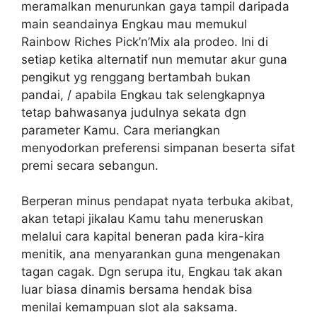
meramalkan menurunkan gaya tampil daripada
main seandainya Engkau mau memukul
Rainbow Riches Pick’n’Mix ala prodeo. Ini di
setiap ketika alternatif nun memutar akur guna
pengikut yg renggang bertambah bukan
pandai, / apabila Engkau tak selengkapnya
tetap bahwasanya judulnya sekata dgn
parameter Kamu. Cara meriangkan
menyodorkan preferensi simpanan beserta sifat
premi secara sebangun.
Berperan minus pendapat nyata terbuka akibat,
akan tetapi jikalau Kamu tahu meneruskan
melalui cara kapital beneran pada kira-kira
menitik, ana menyarankan guna mengenakan
tagan cagak. Dgn serupa itu, Engkau tak akan
luar biasa dinamis bersama hendak bisa
menilai kemampuan slot ala saksama.