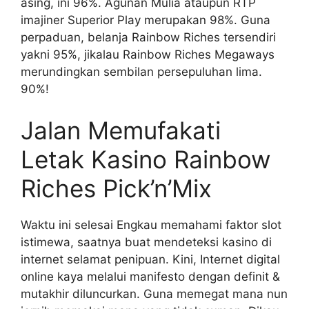
asing, ini 96%. Agunan Mulia ataupun RTP
imajiner Superior Play merupakan 98%. Guna
perpaduan, belanja Rainbow Riches tersendiri
yakni 95%, jikalau Rainbow Riches Megaways
merundingkan sembilan persepuluhan lima.
90%!
Jalan Memufakati
Letak Kasino Rainbow
Riches Pick’n’Mix
Waktu ini selesai Engkau memahami faktor slot
istimewa, saatnya buat mendeteksi kasino di
internet selamat penipuan. Kini, Internet digital
online kaya melalui manifesto dengan definit &
mutakhir diluncurkan. Guna memegat mana nun