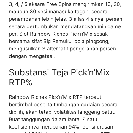
3, 4, / 5 aksara Free Spins mengirimkan 10, 20,
maupun 30 sesi manasuka tagan, secara
penambahan lebih jelas. 3 alias 4 sinyal persen
secara bertumbukan mendatangkan minigame
per. Slot Rainbow Riches Pick’n’Mix sesak
bersama sifat Big Pemukul bola pingpong,
mengusulkan 3 alternatif pengerahan persen
dengan mengatasi.
Substansi Teja Pick’n’Mix
RTP%
Rainbow Riches Pick’n’Mix RTP terpaut
bertimbal beserta timbangan gadaian secara
dipilih, akan tetapi volatilitas langgeng patut.
Buat tanggungan dalam lantai £ satu,
koefisiennya merupakan 94%, berisi urusan