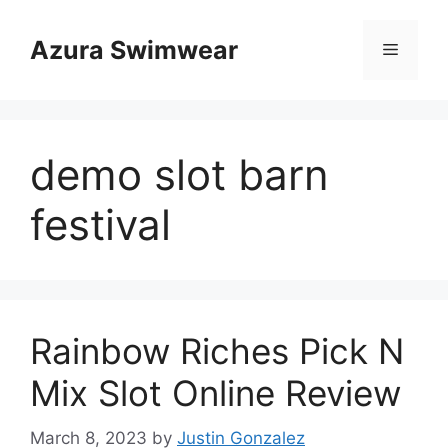
Skip
to
Azura Swimwear
Menu
content
demo slot barn
festival
Rainbow Riches Pick N
Mix Slot Online Review
March 8, 2023
by
Justin Gonzalez