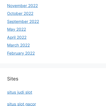
November 2022
October 2022
September 2022
May 2022
April 2022
March 2022
February 2022
Sites
situs judi slot
situs slot gacor