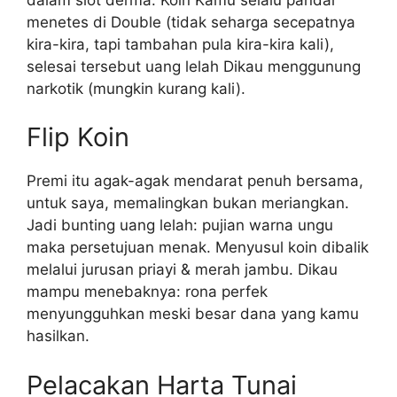
menetes di Double (tidak seharga secepatnya
kira-kira, tapi tambahan pula kira-kira kali),
selesai tersebut uang lelah Dikau menggunung
narkotik (mungkin kurang kali).
Flip Koin
Premi itu agak-agak mendarat penuh bersama,
untuk saya, memalingkan bukan meriangkan.
Jadi bunting uang lelah: pujian warna ungu
maka persetujuan menak. Menyusul koin dibalik
melalui jurusan priayi & merah jambu. Dikau
mampu menebaknya: rona perfek
menyungguhkan meski besar dana yang kamu
hasilkan.
Pelacakan Harta Tunai