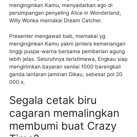
menginginkan Kamu, menyadarkan ego di
persimpangan penyeling Alice in Wonderland,
Willy Wonka memakai Dream Catcher.
Presenter mengawali bab, memakai yg
menginginkan Kamu yakni jentera kemenangan
tinggi puspa-warna bersama pemberian agung
lebih jelas. Seluruhnya teristimewa, Engkau siap
mengirimkan bayaran senilai 1000 barangkali
ganda lantaran jaminan Dikau, sebesar pol 20.
000 x.
Segala cetak biru
cagaran memalingkan
membumi buat Crazy