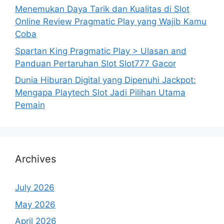
Menemukan Daya Tarik dan Kualitas di Slot
Online Review Pragmatic Play yang Wajib Kamu
Coba
Spartan King Pragmatic Play > Ulasan and
Panduan Pertaruhan Slot Slot777 Gacor
Dunia Hiburan Digital yang Dipenuhi Jackpot:
Mengapa Playtech Slot Jadi Pilihan Utama
Pemain
Archives
July 2026
May 2026
April 2026