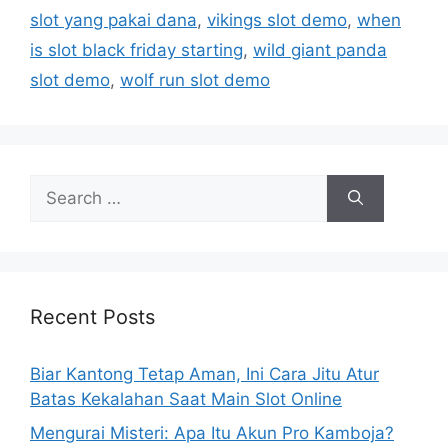
slot yang pakai dana
,
vikings slot demo
,
when
is slot black friday starting
,
wild giant panda
slot demo
,
wolf run slot demo
Search
for:
Recent Posts
Biar Kantong Tetap Aman, Ini Cara Jitu Atur
Batas Kekalahan Saat Main Slot Online
Mengurai Misteri: Apa Itu Akun Pro Kamboja?