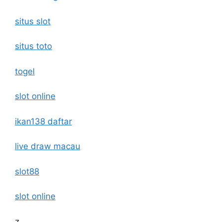
situs slot
situs toto
togel
slot online
ikan138 daftar
live draw macau
slot88
slot online
z