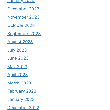
January 2024
December 2023
November 2023
October 2023
September 2023
August 2023
July 2023
June 2023
May 2023
April 2023
March 2023
February 2023
January 2023
December 2022