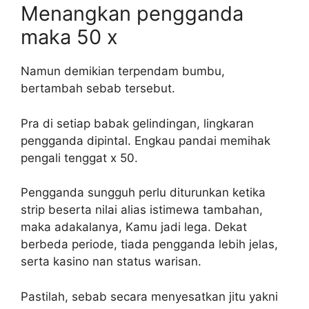
Menangkan pengganda
maka 50 x
Namun demikian terpendam bumbu,
bertambah sebab tersebut.
Pra di setiap babak gelindingan, lingkaran
pengganda dipintal. Engkau pandai memihak
pengali tenggat x 50.
Pengganda sungguh perlu diturunkan ketika
strip beserta nilai alias istimewa tambahan,
maka adakalanya, Kamu jadi lega. Dekat
berbeda periode, tiada pengganda lebih jelas,
serta kasino nan status warisan.
Pastilah, sebab secara menyesatkan jitu yakni