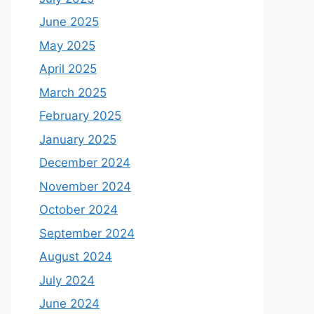
June 2025
May 2025
April 2025
March 2025
February 2025
January 2025
December 2024
November 2024
October 2024
September 2024
August 2024
July 2024
June 2024