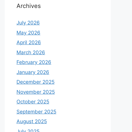
Archives
July 2026
May 2026
April 2026
March 2026
February 2026
January 2026
December 2025
November 2025
October 2025
September 2025
August 2025
July 2025