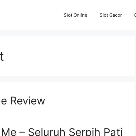
Slot Online
Slot Gacor
t
ne Review
 Me – Seluruh Serpih Pati