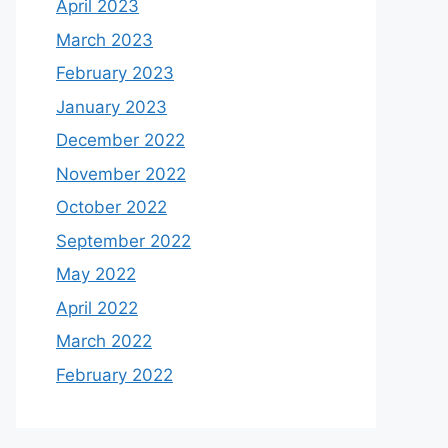
April 2023
March 2023
February 2023
January 2023
December 2022
November 2022
October 2022
September 2022
May 2022
April 2022
March 2022
February 2022