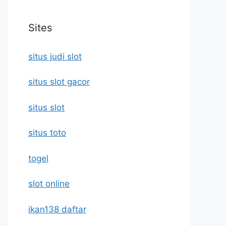
Sites
situs judi slot
situs slot gacor
situs slot
situs toto
togel
slot online
ikan138 daftar