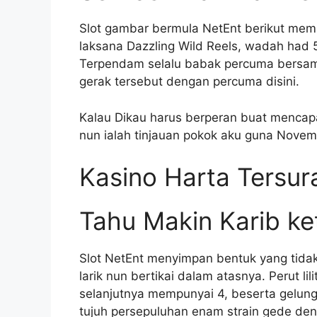
Slot gambar bermula NetEnt berikut memp
laksana Dazzling Wild Reels, wadah had 5
Terpendam selalu babak percuma bersam
gerak tersebut dengan percuma disini.
Kalau Dikau harus berperan buat menca
nun ialah tinjauan pokok aku guna Nove
Kasino Harta Tersur
Tahu Makin Karib ket
Slot NetEnt menyimpan bentuk yang tidak
larik nun bertikai dalam atasnya. Perut l
selanjutnya mempunyai 4, beserta gelung
tujuh persepuluhan enam strain gede de