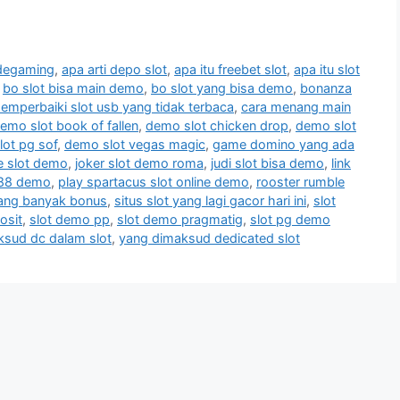
degaming
,
apa arti depo slot
,
apa itu freebet slot
,
apa itu slot
,
bo slot bisa main demo
,
bo slot yang bisa demo
,
bonanza
emperbaiki slot usb yang tidak terbaca
,
cara menang main
emo slot book of fallen
,
demo slot chicken drop
,
demo slot
ot pg sof
,
demo slot vegas magic
,
game domino yang ada
e slot demo
,
joker slot demo roma
,
judi slot bisa demo
,
link
 88 demo
,
play spartacus slot online demo
,
rooster rumble
 yang banyak bonus
,
situs slot yang lagi gacor hari ini
,
slot
osit
,
slot demo pp
,
slot demo pragmatig
,
slot pg demo
ksud dc dalam slot
,
yang dimaksud dedicated slot