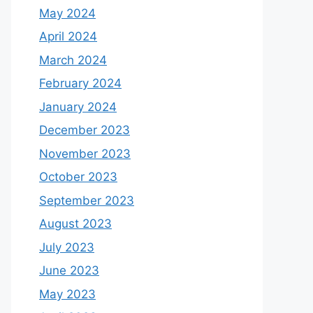
May 2024
April 2024
March 2024
February 2024
January 2024
December 2023
November 2023
October 2023
September 2023
August 2023
July 2023
June 2023
May 2023