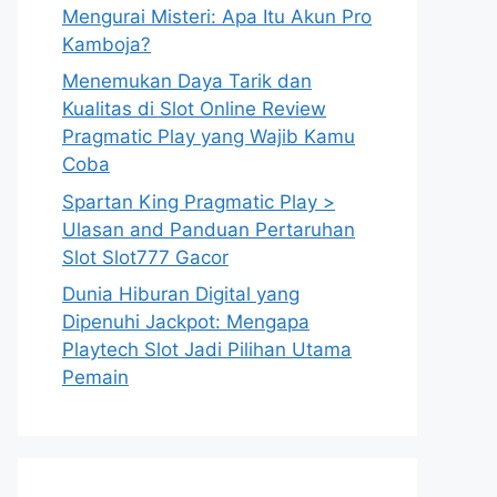
Mengurai Misteri: Apa Itu Akun Pro
Kamboja?
Menemukan Daya Tarik dan
Kualitas di Slot Online Review
Pragmatic Play yang Wajib Kamu
Coba
Spartan King Pragmatic Play >
Ulasan and Panduan Pertaruhan
Slot Slot777 Gacor
Dunia Hiburan Digital yang
Dipenuhi Jackpot: Mengapa
Playtech Slot Jadi Pilihan Utama
Pemain