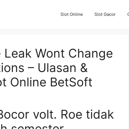
Slot Online
Slot Gacor
 Leak Wont Change
ions – Ulasan &
t Online BetSoft
cor volt. Roe tidak
h semester