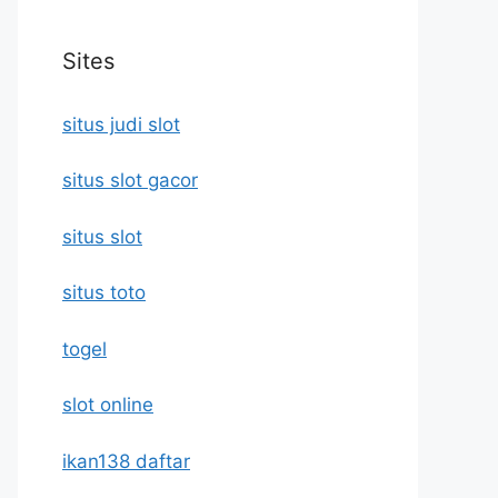
Sites
situs judi slot
situs slot gacor
situs slot
situs toto
togel
slot online
ikan138 daftar