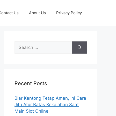
Contact Us
About Us
Privacy Policy
Search
for:
Recent Posts
Biar Kantong Tetap Aman, Ini Cara
Jitu Atur Batas Kekalahan Saat
Main Slot Online