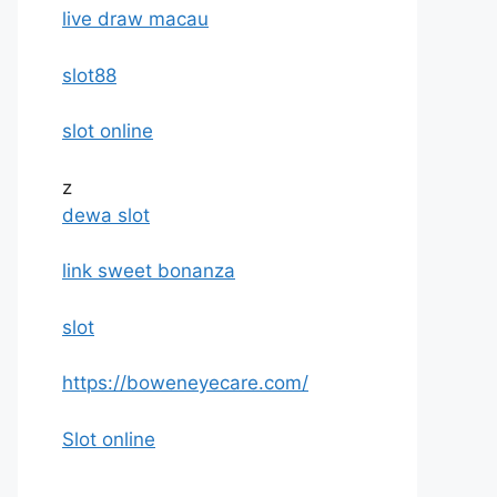
live draw macau
slot88
slot online
z
dewa slot
link sweet bonanza
slot
https://boweneyecare.com/
Slot online