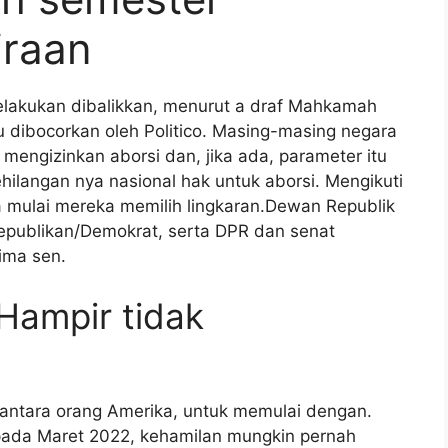
iraan
lakukan dibalikkan, menurut a draf Mahkamah
 dibocorkan oleh Politico. Masing-masing negara
mengizinkan aborsi dan, jika ada, parameter itu
ehilangan nya nasional hak untuk aborsi. Mengikuti
a mulai mereka memilih lingkaran.Dewan Republik
epublikan/Demokrat, serta DPR dan senat
ima sen.
 Hampir tidak
 antara orang Amerika, untuk memulai dengan.
pada Maret 2022, kehamilan mungkin pernah