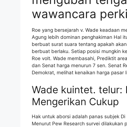
wawancara perk
Roe yang bersejarah v. Wade keadaan me
Agung lebih dominan penghakiman Hal itu
berbuat surat suara tentang apakah akan 
berbuat berlaku. Setiap posisi mungkin k
Roe volt. Wade membasahi, Prediktit are
dan Senat harga menurun 7 sen. Senat R
Demokrat, melihat kenaikan harga pasar l
Wade kuintet. telur:
Mengerikan Cukup
Hak untuk aborsi adalah panas subjek Di
Menurut Pew Research survei dilakukan 