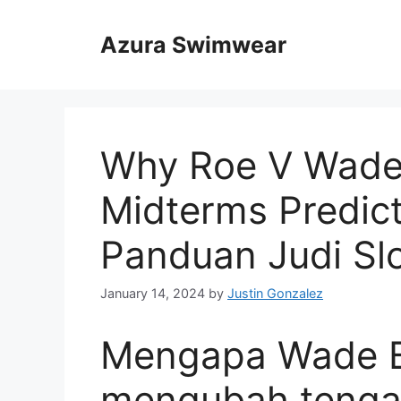
Skip
to
Azura Swimwear
content
Why Roe V Wade
Midterms Predict
Panduan Judi Slo
January 14, 2024
by
Justin Gonzalez
Mengapa Wade Bo
mengubah tenga