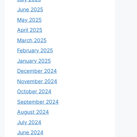
June 2025
May 2025
April 2025
March 2025
February 2025
January 2025
December 2024
November 2024
October 2024
September 2024
August 2024
July 2024
June 2024